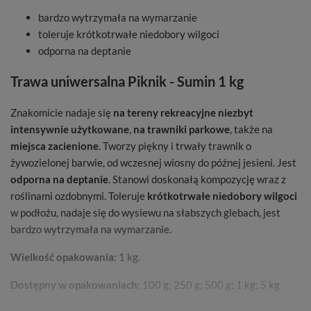
bardzo wytrzymała na wymarzanie
toleruje krótkotrwałe niedobory wilgoci
odporna na deptanie
Trawa uniwersalna Piknik - Sumin 1 kg
Znakomicie nadaje się
na tereny rekreacyjne niezbyt
intensywnie użytkowane
,
na trawniki parkowe
, także na
miejsca
zacienione
. Tworzy piękny i trwały trawnik o
żywozielonej barwie, od wczesnej wiosny do późnej jesieni. Jest
odporna na deptanie
. Stanowi doskonałą kompozycję wraz z
roślinami ozdobnymi. Toleruje
krótkotrwałe niedobory wilgoci
w podłożu, nadaje się do wysiewu na słabszych glebach, jest
bardzo wytrzymała na wymarzanie.
Wielkość opakowania:
1 kg.
Dostępny w opakowaniach:
100 g; 250 g; 500 g; 1 kg; 5 kg