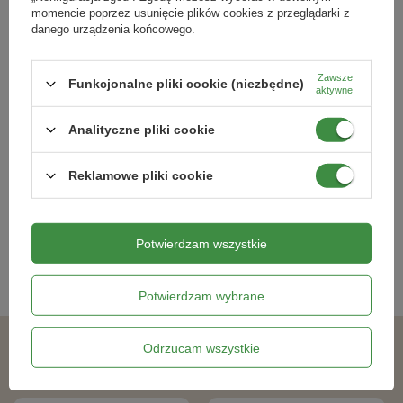
6 stopni.
momencie poprzez usunięcie plików cookies z przeglądarki z
danego urządzenia końcowego.
Skład
Kostrzewa czerwona - 20%
Zawsze
Funkcjonalne pliki cookie (niezbędne)
aktywne
Życica trwała - 80%
Analityczne pliki cookie
W związku z zmianami rynkowymi i dostępnością
Karbicure SP 5 g Sumin
Karate Spray RTU Gotowy Do
poszczególnych odmian, rzeczywisty skład mieszanki może
Użycia Zwalcza Gąsienice, Mszyce
Reklamowe pliki cookie
ulegać drobnym zmianom pomiędzy partiami produkcyjnymi.
i Miseczniki 500 ml
10,99 zł
21,99 zł
Potwierdzam wszystkie
Kategorie powiązane
Potwierdzam wybrane
Odrzucam wszystkie
Podobne produkty