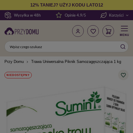
12% TANIEJ? UŻYJ KODU LATO12
Wysyłka w 48h
Opinie 4.9/5
Korzyści
Przy Domu
Trawa Uniwersalna Piknik Samozagęszczająca 1 kg
NIEDOSTĘPNY