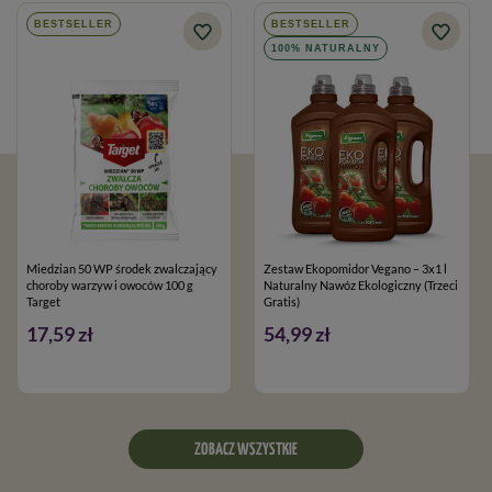
BESTSELLER
BESTSELLER
100% NATURALNY
Miedzian 50 WP środek zwalczający
Zestaw Ekopomidor Vegano – 3x1 l
choroby warzyw i owoców 100 g
Naturalny Nawóz Ekologiczny (Trzeci
Target
Gratis)
17,59 zł
54,99 zł
ZOBACZ WSZYSTKIE