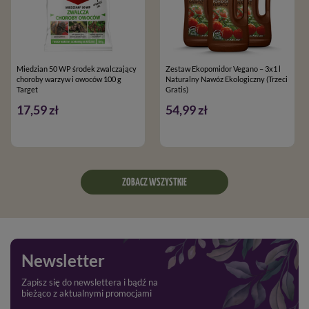
Miedzian 50 WP środek zwalczający
Zestaw Ekopomidor Vegano – 3x1 l
choroby warzyw i owoców 100 g
Naturalny Nawóz Ekologiczny (Trzeci
Target
Gratis)
17,59 zł
54,99 zł
ZOBACZ WSZYSTKIE
Newsletter
Zapisz się do newslettera i bądź na
bieżąco z aktualnymi promocjami