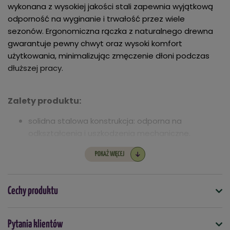
wykonana z wysokiej jakości stali zapewnia wyjątkową
odporność na wyginanie i trwałość przez wiele
sezonów. Ergonomiczna rączka z naturalnego drewna
gwarantuje pewny chwyt oraz wysoki komfort
użytkowania, minimalizując zmęczenie dłoni podczas
dłuższej pracy.
Zalety produktu:
solidna stalowa konstrukcja: odporna na
odkształcenia i uszkodzenia mechaniczne.
ergonomiczny drewniany trzonek: zapewnia
POKAŻ WIĘCEJ
naturalny chwyt i komfortową pracę.
wielozadaniowość: idealne do spulchniania gleby,
usuwania chwastów oraz sadzenia roślin.
Cechy produktu
kompaktowy rozmiar: pozwala na swobodne
manewrowanie w gęsto obsadzonych miejscach.
Symbol
trwałość: wysokiej jakości materiały gwarantują
Pytania klientów
5907554461422