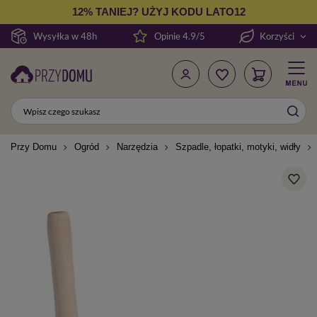
12% TANIEJ? UŻYJ KODU LATO12
Wysyłka w 48h
Opinie 4.9/5
Korzyści
Przy Domu
Ogród
Narzędzia
Szpadle, łopatki, motyki, widły