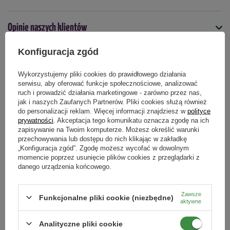
długą żywotność narzędzia.
szerokość robocza 8,5 cm,
Objętość towaru w metrach
długość z rękojeścią 23 cm.
Opinie naszych klientów
sześciennych
Więcej
50
Więcej
Konfiguracja zgód
Podmiot odpowiedzialny za ten produkt na terenie UE
Więcej
Wykorzystujemy pliki cookies do prawidłowego działania
Produkty powiązane
serwisu, aby oferować funkcje społecznościowe, analizować
ruch i prowadzić działania marketingowe - zarówno przez nas,
jak i naszych Zaufanych Partnerów. Pliki cookies służą również
do personalizacji reklam. Więcej informacji znajdziesz w
polityce
prywatności
. Akceptacja tego komunikatu oznacza zgodę na ich
zapisywanie na Twoim komputerze. Możesz określić warunki
przechowywania lub dostępu do nich klikając w zakładkę
„Konfiguracja zgód”. Zgodę możesz wycofać w dowolnym
momencie poprzez usunięcie plików cookies z przeglądarki z
danego urządzenia końcowego.
Zawsze
Funkcjonalne pliki cookie (niezbędne)
aktywne
Analityczne pliki cookie
Doniczki z włókna kokosowego
Siatka ochronna 3 x 5 m Green Star