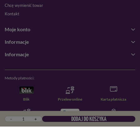
Chcę wymienić towar
Kontakt
Moje konto
Informacje
Informacje
Metody płatności:
Blik
Przelew online
Karta płatnicza
-
+
DODAJ DO KOSZYKA
Przelew zwykły
PayPal
Pobranie