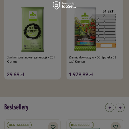
mineralnych. Dzięki swojej strukturze, poprawia warunki
wodno-powietrzne i chroni składniki pokarmowe przed
wymywaniem. Ponadto, stymuluje aktywność biologiczną
w podłożu.
Ekologiczny nawóz organiczny
dostarczający roślinom
niezbędne składniki pokarmowe.
Torf wysoki,
o różnym stopniu rozkładu jako baza
podłoża.
Eko kompost nowej generacji – 25 l
Ziemia do warzyw – 50 l (paleta 51
Kronen
szt.) Kronen
29,69 zł
1 979,99 zł
pH:
5,5-6,5
Opakowanie
: 45 l
Ilość
opakowań
: 51 szt. (paleta)
Bestsellery
BESTSELLER
BESTSELLER