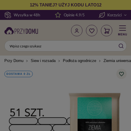
12% TANIEJ? UŻYJ KODU LATO12
Wysyłka w 48h
Opinie 4.9/5
Korzyści
Przy Domu
Siew i rozsada
Podłoża ogrodnicze
Ziemia uniwersal
DOSTAWA 0 ZŁ