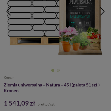
Kronen
Ziemia uniwersalna – Natura – 45 l (paleta 51 szt.)
Kronen
1 541,09 zł
brutto
/
szt.