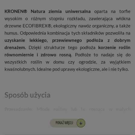
KRONEN® Natura ziemia uniwersalna
oparta na torfie
wysokim o różnym stopniu rozkładu, zawierająca włókna
drzewne ECOFIBREX®, ekologiczny nawóz organiczny, a także
humus. Odpowiednia kombinacja tych składników pozwoliła na
uzyskanie lekkiego, przewiewnego podłoża z dobrym
drenażem.
Dzięki strukturze tego podłoża
korzenie roślin
równomiernie i zdrowo rosną
. Podłoże to nadaje się do
wszystkich roślin w domu czy ogrodzie, za wyjątkiem
kwaśnolubnych. Idealne pod uprawy ekologiczne, ale i nie tylko.
Sposób użycia
Przesadzanie
: Młode rośliny lub te rosnące w małych
pojemnikach należy przesadzać raz do roku, podczas gdy
starsze rośliny powinny być przesadzane co 2-3 lata. Najlepiej
POKAŻ WIĘCEJ
przesadzać wczesną wiosną lub po zakończeniu kwitnienia,