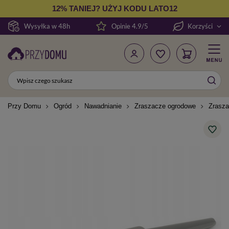
12% TANIEJ? UŻYJ KODU LATO12
Wysyłka w 48h
Opinie 4.9/5
Korzyści
Przy Domu
Ogród
Nawadnianie
Zraszacze ogrodowe
Zrasza