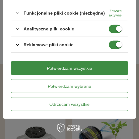
Star
– Green Star
Zawsze
Funkcjonalne pliki cookie (niezbędne)
70,40 zł
7,59 zł
aktywne
Analityczne pliki cookie
Kategorie powiązane
Reklamowe pliki cookie
Zraszacze ogrodowe
,
Potwierdzam wszystkie
Podobne produkty
Potwierdzam wybrane
Odrzucam wszystkie