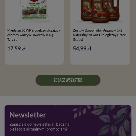
Miedzian 50 WP środek zwalczający
Zestaw Ekopomidor Vegano – 3x1 l
choroby warzyw i owoców 100 g
Naturalny Nawóz Ekologiczny (Trzeci
Target
Gratis)
17,59 zł
54,99 zł
ZOBACZ WSZYSTKIE
Newsletter
Zapisz się do newslettera i bądź na
bieżąco z aktualnymi promocjami