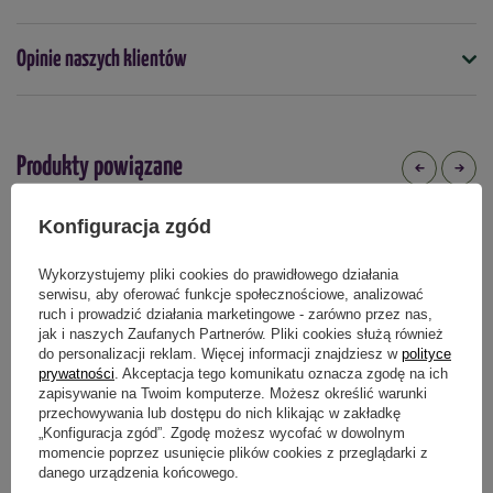
- ogród przydomowy
- działka rekreacyjna
Opinie naszych klientów
Podmiot odpowiedzialny za ten produkt na terenie UE
Więcej
- małe gospodarstwa rolne
- podlewanie kwiatów, warzyw, trawy i krzewów
Produkty powiązane
Konfiguracja zgód
Wykorzystujemy pliki cookies do prawidłowego działania
serwisu, aby oferować funkcje społecznościowe, analizować
ruch i prowadzić działania marketingowe - zarówno przez nas,
jak i naszych Zaufanych Partnerów. Pliki cookies służą również
do personalizacji reklam. Więcej informacji znajdziesz w
polityce
prywatności
. Akceptacja tego komunikatu oznacza zgodę na ich
zapisywanie na Twoim komputerze. Możesz określić warunki
przechowywania lub dostępu do nich klikając w zakładkę
„Konfiguracja zgód”. Zgodę możesz wycofać w dowolnym
momencie poprzez usunięcie plików cookies z przeglądarki z
danego urządzenia końcowego.
Łopata piaskowa standard Green
Motyczko grabki Small Garden Tool