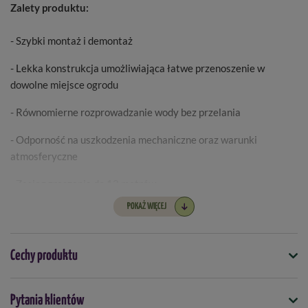
Zalety produktu:
- Szybki montaż i demontaż
- Lekka konstrukcja umożliwiająca łatwe przenoszenie w
dowolne miejsce ogrodu
- Równomierne rozprowadzanie wody bez przelania
- Odporność na uszkodzenia mechaniczne oraz warunki
atmosferyczne
- Zasięg zraszania do 12 metrów
POKAŻ WIĘCEJ
- Stabilna szpilka do wbicia w ziemię zapewniająca stabilność
zraszacza
Cechy produktu
Zastosowanie:
Symbol
Pytania klientów
5907554461125