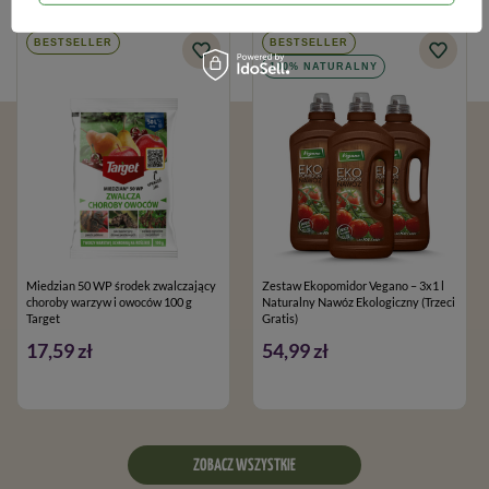
BESTSELLER
BESTSELLER
100% NATURALNY
Miedzian 50 WP środek zwalczający
Zestaw Ekopomidor Vegano – 3x1 l
choroby warzyw i owoców 100 g
Naturalny Nawóz Ekologiczny (Trzeci
Target
Gratis)
17,59 zł
54,99 zł
ZOBACZ WSZYSTKIE