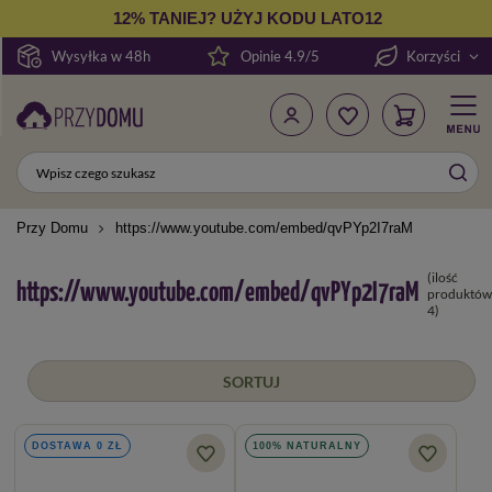
12% TANIEJ? UŻYJ KODU LATO12
Wysyłka w 48h
Opinie 4.9/5
Korzyści
Przy Domu
https://www.youtube.com/embed/qvPYp2I7raM
(ilość
https://www.youtube.com/embed/qvPYp2I7raM
produktów
4
)
SORTUJ
DOSTAWA 0 ZŁ
100% NATURALNY