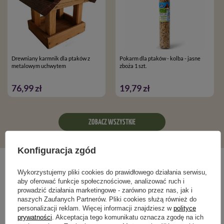
Drewniany karmnik dla ptaków z
Pokarm dla ptaków - kolba - jasne
metalowym uchwytem
zboża 1 szt.
76,99 zł
19,79 zł
ZOBACZ WSZYSTKIE
Konfiguracja zgód
Blog ogrodniczy
Wykorzystujemy pliki cookies do prawidłowego działania serwisu,
aby oferować funkcje społecznościowe, analizować ruch i
prowadzić działania marketingowe - zarówno przez nas, jak i
naszych Zaufanych Partnerów. Pliki cookies służą również do
personalizacji reklam. Więcej informacji znajdziesz w
polityce
prywatności
. Akceptacja tego komunikatu oznacza zgodę na ich