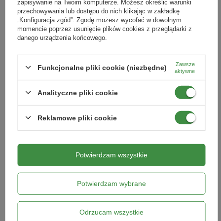
zapisywanie na Twoim komputerze. Możesz określić warunki
przechowywania lub dostępu do nich klikając w zakładkę
„Konfiguracja zgód”. Zgodę możesz wycofać w dowolnym
momencie poprzez usunięcie plików cookies z przeglądarki z
Prace w ogrodzie w listopadzie -
Jesienne nawożenie roślin – j
danego urządzenia końcowego.
kompletny poradnik, jak
przygotować ogród na zimę?
przygotować ogród do zimy
Jesienne nawożenie to kluczowy k
Zawsze
Funkcjonalne pliki cookie (niezbędne)
aktywne
który pomoże wzmocnić rośliny przed
Jesienne prace w ogrodzie: pielęgnacja
nadejściem zimy i przygotować je
roślin, ochrona przed mrozem,
bujnego wzrostu wiosną.
nawożenie i porządki. Sprawdź, jak
Analityczne pliki cookie
przygotować ogród do zimy krok po
kroku.
Reklamowe pliki cookie
CZYTAJ WIĘCEJ
CZYTAJ WIĘCEJ
Potwierdzam wszystkie
ZOBACZ WSZYSTKIE
Potwierdzam wybrane
Bestsellery
Odrzucam wszystkie