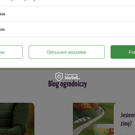
 DLA PTAKÓW – KULA GIGANT
ZiemiórStop Lep na ziemiórki – 12 
 550 G
Vegano
kie
 zł
17,59 zł
kie
ZOBACZ WSZYSTKIE
ne
Odrzucam wszystkie
Po
Blog ogrodniczy
Jesienn
zimę?