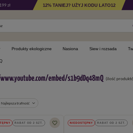
12% TANIEJ? UŻYJ KODU LATO12
199 zł
y
Produkty ekologiczne
Nasiona
Siew i rozsada
Tw
mQ
//www.youtube.com/embed/s1b9dDq48mQ
(ilość produk
Najlepsza trafność
TĘPNY
RABAT OD 2 SZT.
NIEDOSTĘPNY
RABAT OD 2 SZT.