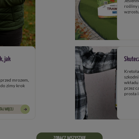
Jesienn
rośliny
wzrostu
k, jak
Skutecz
Kretoła
szkodni
 mrozem,
wkładu pirotechnicznego w tunelu kreta. Urządzenie dzia
krok
przez cały rok, jest wielokrotnego użytku, a jeg
TAJ WIĘCEJ
ZOBACZ WSZYSTKIE