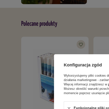
Polecane produkty
Konfiguracja zgód
Wykorzystujemy pliki cookies d
działania marketingowe - zarówn
Więcej informacji znajdziesz w
Możesz określić warunki przec
momencie poprzez usunięcie pl
Funkcjonalne pliki c