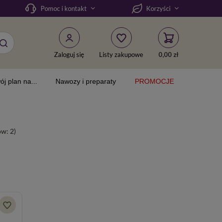
Pomoc i kontakt
Korzyści
Zaloguj się
Listy zakupowe
0,00 zł
ój plan na...
Nawozy i preparaty
PROMOCJE
tów:
2
)