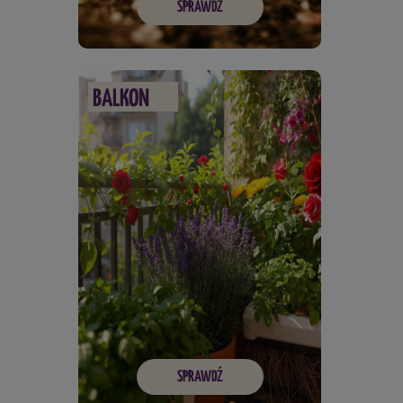
SPRAWDŹ
BALKON
SPRAWDŹ