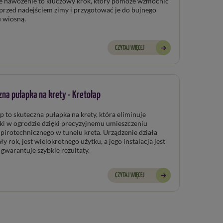
e nawożenie to kluczowy krok, który pomoże wzmocnić
 przed nadejściem zimy i przygotować je do bujnego
 wiosną.
CZYTAJ WIĘCEJ
na pułapka na krety - Kretołap
p to skuteczna pułapka na krety, która eliminuje
ki w ogrodzie dzięki precyzyjnemu umieszczeniu
ła
o instalacja jest
prosta i gwarantuje szybkie rezultaty.
CZYTAJ WIĘCEJ