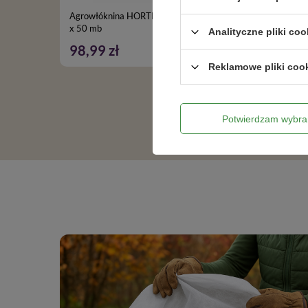
Agrowłóknina HORTI-LINE zimowa 1,60 m
POKARM
x 50 mb
– 1 SZT.
Analityczne pliki coo
98,99 zł
18,69
Reklamowe pliki coo
Potwierdzam wybra