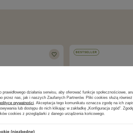
BESTSELLER
o prawidłowego działania serwisu, aby oferować funkcje społecznościowe, an
o przez nas, jak i naszych Zaufanych Partnerów. Pliki cookies służą również 
polityce prywatności
. Akceptacja tego komunikatu oznacza zgodę na ich zap
howywania lub dostępu do nich klikając w zakładkę „Konfiguracja zgód”. Zg
ików cookies z przeglądarki z danego urządzenia końcowego.
ookie (niezbędne)