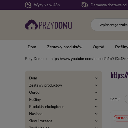
Wysyłka w 48h
Darmowa dostawa od 
Dom
Zestawy produktów
Ogród
Roślin
Przy Domu
https://www.youtube.com/embed/s1b9dDq48
https:
Dom
Zestawy produktów
Ogród
Rośliny
Produkty ekologiczne
Nasiona
NIEDOS
Siew i rozsada
Twój plan na...