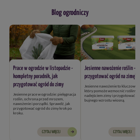
Blog ogrodniczy
Prace w ogrodzie w listopadzie -
Jesienne nawożenie roślin – j
kompletny poradnik, jak
przygotować ogród na zimę?
przygotować ogród do zimy
Jesienne nawożenie to kluczowy k
który pomoże wzmocnić rośliny przed
Jesienne prace w ogrodzie: pielęgnacja
nadejściem zimy i przygotować je
roślin, ochrona przed mrozem,
bujnego wzrostu wiosną.
nawożenie i porządki. Sprawdź, jak
przygotować ogród do zimy krok po
kroku.
CZYTAJ WIĘCEJ
CZYTAJ WIĘCEJ