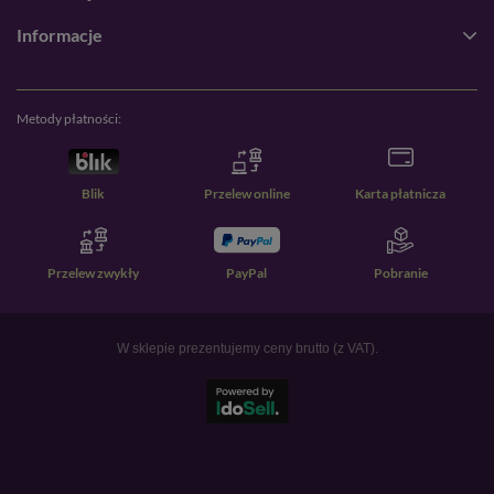
Informacje
Metody płatności:
Blik
Przelew online
Karta płatnicza
Przelew zwykły
PayPal
Pobranie
W sklepie prezentujemy ceny brutto (z VAT).