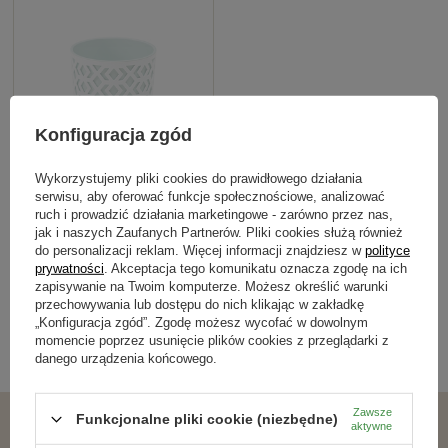
Konfiguracja zgód
Wykorzystujemy pliki cookies do prawidłowego działania
Osłonka-Doniczka Aztek fi 255
serwisu, aby oferować funkcje społecznościowe, analizować
Jasno Szara/Miętowa
ruch i prowadzić działania marketingowe - zarówno przez nas,
jak i naszych Zaufanych Partnerów. Pliki cookies służą również
33,99 zł
do personalizacji reklam. Więcej informacji znajdziesz w
polityce
prywatności
. Akceptacja tego komunikatu oznacza zgodę na ich
SZCZEGÓŁY
zapisywanie na Twoim komputerze. Możesz określić warunki
przechowywania lub dostępu do nich klikając w zakładkę
„Konfiguracja zgód”. Zgodę możesz wycofać w dowolnym
momencie poprzez usunięcie plików cookies z przeglądarki z
1
2
3
4
danego urządzenia końcowego.
Zawsze
Funkcjonalne pliki cookie (niezbędne)
Polecane produkty
aktywne