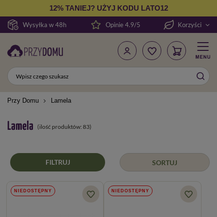
12% TANIEJ? UŻYJ KODU LATO12
Wysyłka w 48h
Opinie 4.9/5
Korzyści
Przy Domu
Lamela
Lamela
(ilość produktów:
83
)
FILTRUJ
SORTUJ
NIEDOSTĘPNY
NIEDOSTĘPNY