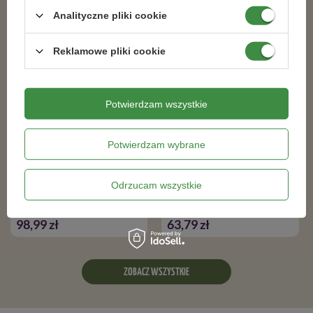
Analityczne pliki cookie
100% NATURALNY
Reklamowe pliki cookie
Potwierdzam wszystkie
Potwierdzam wybrane
Ziemiórka Stoper Vegano 7,5 mln
Drewniany karmnik dla ptaków z
Odrzucam wszystkie
nicieni
sznurkowym uchwytem
98,99 zł
63,79 zł
ZOBACZ WSZYSTKIE