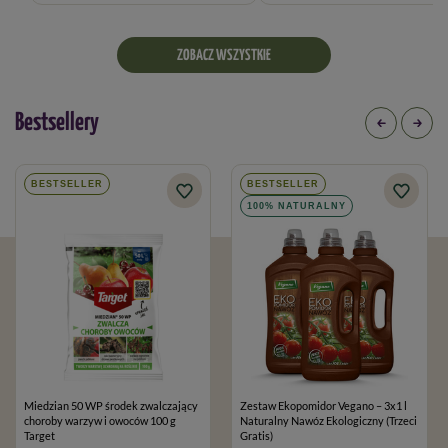
ZOBACZ WSZYSTKIE
Bestsellery
BESTSELLER
BESTSELLER
100% NATURALNY
Miedzian 50 WP środek zwalczający
Zestaw Ekopomidor Vegano – 3x1 l
choroby warzyw i owoców 100 g
Naturalny Nawóz Ekologiczny (Trzeci
Target
Gratis)