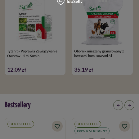
pełnoletnie oraz posiadające kwalifikacje wymagane od osób
nabywających środki ochrony roślin, określone w art.28 ustawy
o środkach ochrony roślin z dnia 08.03.2013
Tytanit – Poprawia Zawiązywanie
Obornik mieszany granulowany z
Owoców – 5 ml Sumin
kwasami humusowymi 8 l
12,09 zł
35,19 zł
Bestsellery
BESTSELLER
BESTSELLER
100% NATURALNY