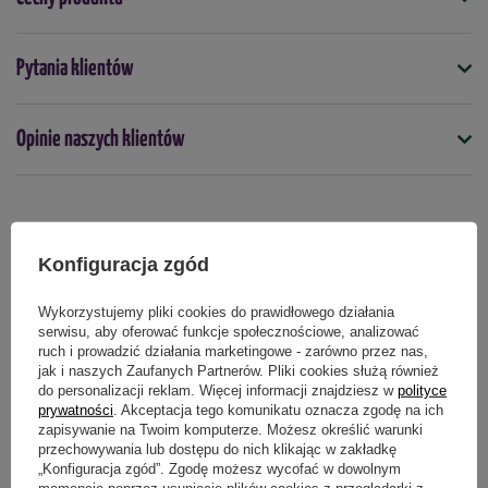
biała, mniszek pospolity, perz właściwy, przymiotno
kanadyjskie, starzec zwyczajny, stokłosa miękka, tasznik
Symbol
Pytania klientów
pospolity, wiechlina roczna, jasnota purpurowa, pępawa zielona,
5907102003593
powój polny, rogownica pospolita, rumianek pospolity, życica
Do stosowania na chodnikach i
trwała, bodziszek drobny, ślaz zaniedbany, wierzbownica
Opinie naszych klientów
podjazdach
gruczołowata.
tak
Forma
płyn
Dawkowanie:
Produkty powiązane
Konfiguracja zgód
ogrody działkowe, ogrody przydomowe po zbiorze roślin
Podmiot odpowiedzialny za ten produkt na terenie UE
Więcej
uprawnych, przed rozpoczęciem upraw jesiennych,
Wykorzystujemy pliki cookies do prawidłowego działania
serwisu, aby oferować funkcje społecznościowe, analizować
2
drzewa owocowe, krzewy ozdobne - 30 - 40 ml/ 100 m
/
ruch i prowadzić działania marketingowe - zarówno przez nas,
3 l wody
jak i naszych Zaufanych Partnerów. Pliki cookies służą również
ogrody działkowe, ogrody przydomowe (tereny
do personalizacji reklam. Więcej informacji znajdziesz w
polityce
prywatności
. Akceptacja tego komunikatu oznacza zgodę na ich
przeznaczone pod przyszłą uprawę), tereny
zapisywanie na Twoim komputerze. Możesz określić warunki
nieużytkowane rolniczo, tereny wokół domu, tereny
przechowywania lub dostępu do nich klikając w zakładkę
wzdłuż ogrodzeń, drogi dojazdowe, ścieżki cmentarne - 30
„Konfiguracja zgód”. Zgodę możesz wycofać w dowolnym
2