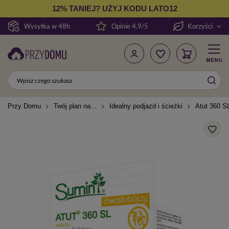
12% TANIEJ? UŻYJ KODU LATO12
Wysyłka w 48h
Opinie 4.9/5
Korzyści
Przy Domu
Twój plan na...
Idealny podjazd i ścieżki
Atut 360 S