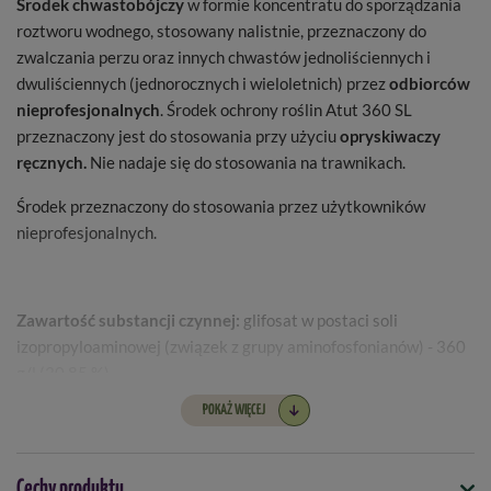
Środek chwastobójczy
w formie koncentratu do sporządzania
roztworu wodnego, stosowany nalistnie, przeznaczony do
zwalczania perzu oraz innych chwastów jednoliściennych i
dwuliściennych (jednorocznych i wieloletnich) przez
odbiorców
nieprofesjonalnych
. Środek ochrony roślin Atut 360 SL
przeznaczony jest do stosowania przy użyciu
opryskiwaczy
ręcznych.
Nie nadaje się do stosowania na trawnikach.
Środek przeznaczony do stosowania przez użytkowników
nieprofesjonalnych.
Zawartość substancji czynnej:
glifosat w postaci soli
izopropyloaminowej (związek z grupy aminofosfonianów) - 360
g/l (30,85 %).
POKAŻ WIĘCEJ
Zwalczane chwasty:
babka zwyczajna, chwastnica
jednostronna, gwiazdnica pospolita, komosa biała, koniczyna
Cechy produktu