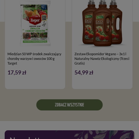
Miedzian 50 WP środek zwalczający
Zestaw Ekopomidor Vegano – 3x1 l
choroby warzyw i owoców 100 g
Naturalny Nawóz Ekologiczny (Trzeci
Target
Gratis)
17,59 zł
54,99 zł
ZOBACZ WSZYSTKIE