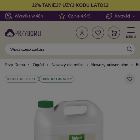
12% TANIEJ? UŻYJ KODU LATO12
Wysyłka w 48h
Opinie 4.9/5
Korzyści
Przy Domu
Ogród
Nawozy dla roślin
Nawozy uniwersalne
Bi
RABAT OD 2 SZT.
100% NATURALNY