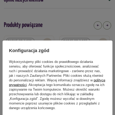
Opinie naszych klientów
Target Natural
Opakowanie
5 litrów
Produkty powiązane
Kiedy stosować
kwiecień
maj
czerwiec
lipiec
sierpień
wrzesień
październik
RABAT OD 2 SZT.
RABAT OD 2 SZT.
Forma
100% NATURALNY
Konfiguracja zgód
płyn
Typ nawozu
Wykorzystujemy pliki cookies do prawidłowego działania
ekologiczny
mikrobiologiczny
serwisu, aby oferować funkcje społecznościowe, analizować
ruch i prowadzić działania marketingowe - zarówno przez nas,
jak i naszych Zaufanych Partnerów. Pliki cookies służą również
Polecany do szklarni
do personalizacji reklam. Więcej informacji znajdziesz w
polityce
tak
prywatności
. Akceptacja tego komunikatu oznacza zgodę na ich
zapisywanie na Twoim komputerze. Możesz określić warunki
przechowywania lub dostępu do nich klikając w zakładkę
Podmiot odpowiedzialny za ten produkt na terenie UE
Więcej
Obornik Koński granulowany 10 l
Nawóz do róż z mikroelementami 1
„Konfiguracja zgód”. Zgodę możesz wycofać w dowolnym
kg
momencie poprzez usunięcie plików cookies z przeglądarki z
danego urządzenia końcowego.
44,99 zł
18,69 zł