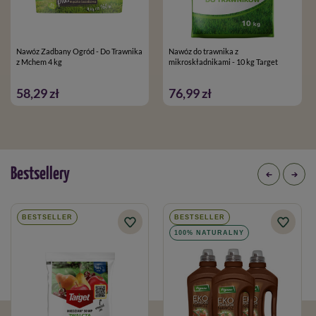
Nawóz Zadbany Ogród - Do Trawnika
Nawóz do trawnika z
z Mchem 4 kg
mikroskładnikami - 10 kg Target
58,29 zł
76,99 zł
Bestsellery
BESTSELLER
BESTSELLER
100% NATURALNY