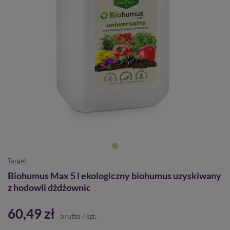
Target
Biohumus Max 5 l ekologiczny biohumus uzyskiwany
z hodowli dżdżownic
60,49 zł
brutto
/
szt.