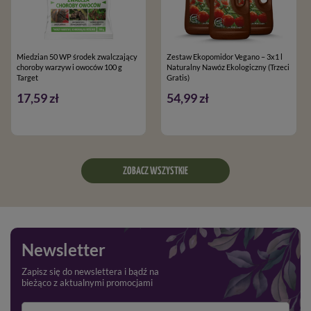
Miedzian 50 WP środek zwalczający
Zestaw Ekopomidor Vegano – 3x1 l
choroby warzyw i owoców 100 g
Naturalny Nawóz Ekologiczny (Trzeci
Target
Gratis)
17,59 zł
54,99 zł
ZOBACZ WSZYSTKIE
Newsletter
Zapisz się do newslettera i bądź na
bieżąco z aktualnymi promocjami