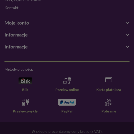
Kontakt
Moje konto
Informacje
Informacje
Metody płatności:
Blik
Przelew online
Karta płatnicza
Przelew zwykły
PayPal
Pobranie
W sklepie prezentujemy ceny brutto (z VAT).