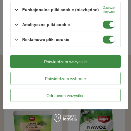
Zawsze
Funkcjonalne pliki cookie (niezbędne)
aktywne
Kategorie powiązane
Analityczne pliki cookie
Nawozy uniwersalne
,
Nawozy dla warzyw
,
Biohumusy
,
Ratunek
dla słabej gleby
,
Warzywnik prosty w obsłudze
,
BLACK MONTH
,
Reklamowe pliki cookie
Promocje
,
Potwierdzam wszystkie
Podobne produkty
Potwierdzam wybrane
RABAT OD 2 SZT.
RABAT OD 2 SZT.
Odrzucam wszystkie