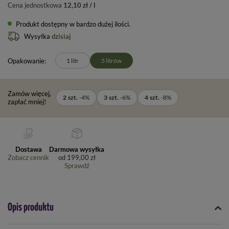
Cena jednostkowa
12,10 zł / l
Produkt dostępny w bardzo dużej ilości
Wysyłka
dzisiaj
Opakowanie
1 litr
5 litrów
Zamów więcej,
2
szt.
-
4
%
3
szt.
-
6
%
4
szt.
-
8
%
zapłać mniej!
Dostawa
Darmowa wysyłka
Zobacz cennik
od
199,00 zł
Sprawdź
Opis produktu