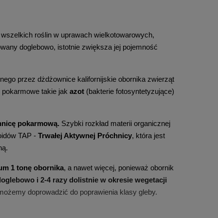
wszelkich roślin w uprawach wielkotowarowych, 
any doglebowo, istotnie zwiększa jej pojemność 
ego przez dżdżownice kalifornijskie obornika zwierząt 
i pokarmowe takie jak 
azot
 (bakterie fotosyntetyzujące) 
hnicę pokarmową. 
Szybki rozkład materii organicznej 
oidów TAP - 
Trwałej Aktywnej Próchnicy
, która jest 
ną.
um 1 tonę obornika
, a nawet więcej, ponieważ obornik 
oglebowo i 2-4 razy dolistnie w okresie wegetacji
możemy doprowadzić do poprawienia klasy gleby. 