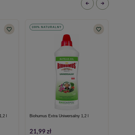
100% NATURALNY
100% N
,2 l
Biohumus Extra Uniwersalny 1,2 l
Humus Ac
20% Grat
21,99 zł
27,49