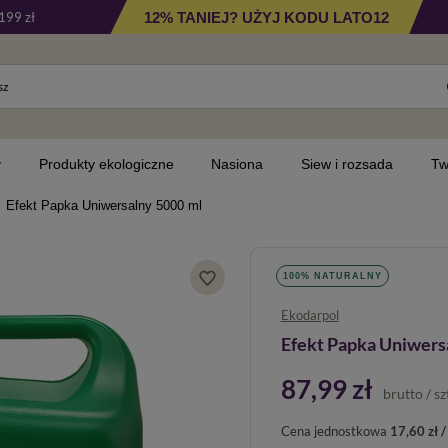
12% TANIEJ? UŻYJ KODU LATO12
199 zł
y
Produkty ekologiczne
Nasiona
Siew i rozsada
Tw
Efekt Papka Uniwersalny 5000 ml
100% NATURALNY
Ekodarpol
Efekt Papka Uniwers
87,99 zł
brutto
/
sz
Cena jednostkowa
17,60 zł / 