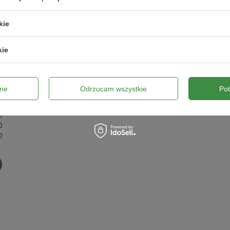
4/5
Opinia potwierdzona zakupem
kie
2026-06-15
Henryk, Bielsk Podlaski
kie
5/5
Opinia potwierdzona zakupem
ok
ne
Odrzucam wszystkie
Po
1
2022-05-05
Grzegorz, Drawsko Pomorskie
1
0
0
0