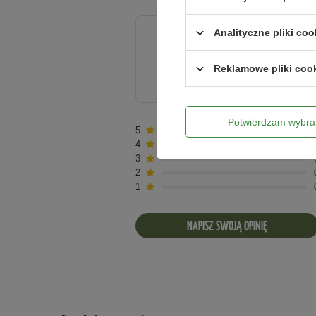
Mangan - min. 15 mg/kg
Opakowanie
: 5 l
Analityczne pliki coo
4.50
Reklamowe pliki coo
Liczba wystawionych opinii: 2
Potwierdzam wybra
5
4
3
2
1
NAPISZ SWOJĄ OPINIĘ