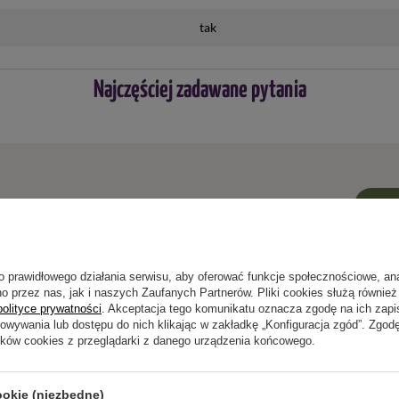
tak
Najczęściej zadawane pytania
ie niewystarczający, prześlij nam swoje pytanie odnośnie
wiedzieć tak szybko jak tylko będzie to możliwe.
o prawidłowego działania serwisu, aby oferować funkcje społecznościowe, an
o przez nas, jak i naszych Zaufanych Partnerów. Pliki cookies służą również 
polityce prywatności
. Akceptacja tego komunikatu oznacza zgodę na ich zap
howywania lub dostępu do nich klikając w zakładkę „Konfiguracja zgód”. Zg
Opinie naszych klientów
ików cookies z przeglądarki z danego urządzenia końcowego.
ookie (niezbędne)