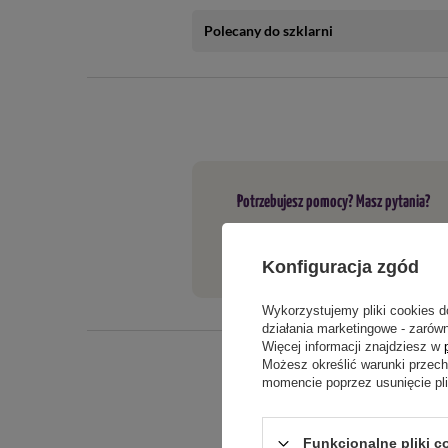
Polecany do szklarni
Azot - min. 0,05%
Fosfor - min. 0,3%
Potas - min. 1,2%
Magnez - min. 0,03%
Potrzebujesz pomocy? Masz pytania?
Wapń - min. 0,3%
Jeżeli powyższy opis jest dla Cieb
Żelazo - min. 950 mg/kg
tego produktu. Postaramy się odpo
Konfiguracja zgód
Bor - min. 450 mg/kg
Wykorzystujemy pliki cookies d
Molibden - min. 10 mg/k
g
działania marketingowe - zarówn
Więcej informacji znajdziesz w
Możesz określić warunki przec
Cynk - min. 3 mg/kg
momencie poprzez usunięcie pl
Miedź - min. 10 mg/kg
Funkcjonalne pliki c