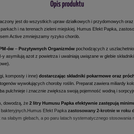
Opis produktu
naczony jest do wszystkich upraw działkowych i przydomowych oraz 
arkach i na terenach zieleni miejskiej. 
Humus Efekt Papka, zastosow
musem Active zmniejszamy ryzyko chorób.
 PM-ów
 – 
Pozytywnych Organizmów
 pochodzących z uszlachetnion
 asymilują azot z powietrza i uwalniają uwiązane w glebie składnik
iowe).
gi, komposty i inne) 
dostarczając składniki pokarmowe oraz próc
ogenów wywołujących choroby roślin. Preparat zawiera miliardy kol
ba pulchnieje i znacznie zwiększa swoją pojemność wodną i sorpcyj
m, dowodzą, że 
2 litry Humusu Papka efektywnie zastępują minim
r bakteryjnych.
Humus Efekt Papka 
zastosowany 2-krotnie w roku d
 na słabym glebach, a po paru latach systematycznego stosowania 