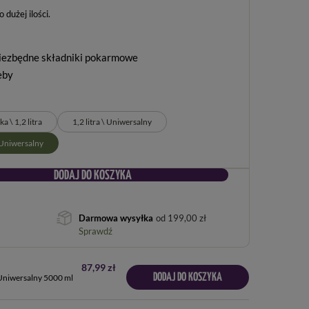
dużej ilości
niezbędne składniki pokarmowe
eby
a \ 1,2 litra
1,2 litra \ Uniwersalny
\ Uniwersalny
DODAJ DO KOSZYKA
Darmowa wysyłka
od
199,00 zł
Sprawdź
87,99 zł
DODAJ DO KOSZYKA
Uniwersalny 5000 ml