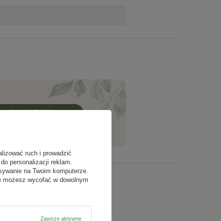
ZADAJ PYTANIE
alizować ruch i prowadzić
do personalizacji reklam.
isywanie na Twoim komputerze.
odę możesz wycofać w dowolnym
Zawsze aktywne