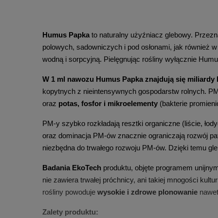
Humus Papka
 to naturalny użyźniacz glebowy. Przez
polowych, sadowniczych i pod osłonami, jak również w p
wodną i sorpcyjną. Pielęgnując rośliny wyłącznie Hu
W 1 ml nawozu Humus Papka znajdują się miliardy
kopytnych z nieintensywnych gospodarstw rolnych. PM-y
oraz 
potas, fosfor i mikroelementy
 (bakterie promien
PM-y szybko rozkładają resztki organiczne (liście, łody
oraz dominacja PM-ów znacznie ograniczają rozwój pat
niezbędna do trwałego rozwoju PM-ów. Dzięki temu gle
Badania EkoTech
 produktu, objęte programem unijny
nie zawiera trwałej próchnicy, ani takiej mnogości kultu
rośliny powoduje 
wysokie i zdrowe plonowanie
 nawet
Zalety produktu: