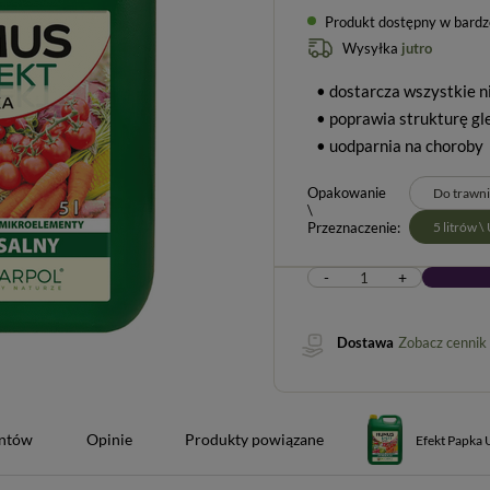
Produkt dostępny w bardzo 
Wysyłka
jutro
• dostarcza wszystkie 
• poprawia strukturę gl
• uodparnia na choroby
Opakowanie
Do trawnik
\
Przeznaczenie
5 litrów 
-
+
Dostawa
Zobacz cennik
entów
Opinie
Produkty powiązane
Efekt Papka 