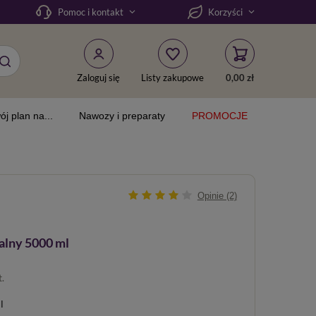
Pomoc i kontakt
Korzyści
Zaloguj się
Listy zakupowe
0,00 zł
ój plan na...
Nawozy i preparaty
PROMOCJE
Opinie (2)
alny 5000 ml
t.
l