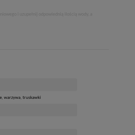
iowego i uzupełnij odpowiednią ilością wody, a
22/15/9335
e
warzywa
truskawki
ę zamieszczone w etykiecie i informacje dotyczące
magane od osób nabywających środki ochrony roślin,
13