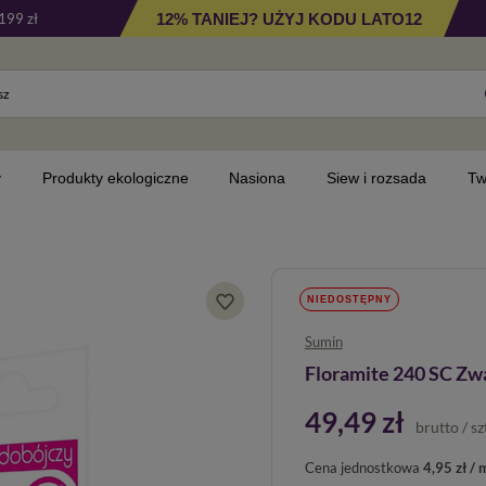
12% TANIEJ? UŻYJ KODU LATO12
199 zł
y
Produkty ekologiczne
Nasiona
Siew i rozsada
Tw
NIEDOSTĘPNY
Sumin
Floramite 240 SC Zwa
49,49 zł
brutto
/
sz
Cena jednostkowa
4,95 zł / 