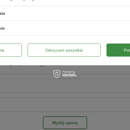
Twoja ocena:
5/5
kie
pinii
kie
ne
Odrzucam wszystkie
Po
ne zdjęcie produktu:
Wyślij opinię