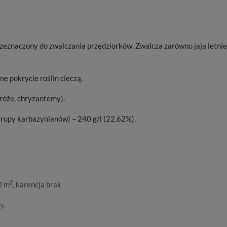
zeznaczony do zwalczania przędziorków. Zwalcza zarówno jaja letnie,
e pokrycie roślin cieczą.
róże, chryzantemy).
grupy karbazynianów) – 240 g/l (22,62%).
2
0 m
, karencja brak
y.