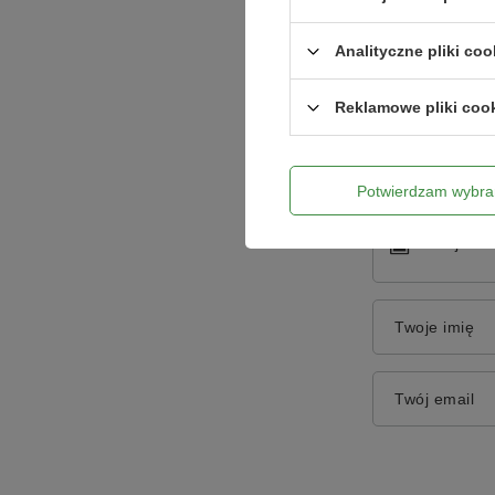
Analityczne pliki coo
Treść twojej o
Reklamowe pliki coo
Potwierdzam wybra
Dodaj włas
Twoje imię
Twój email