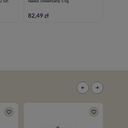
2 szt.
Nawóz Uniwersalny 5 kg
Molufrie
82,49 zł
39,99