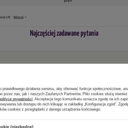
płyn
enie UE
Więcej
Najczęściej zadawane pytania
ie niewystarczający, prześlij nam swoje pytanie odnośnie
wiedzieć tak szybko jak tylko będzie to możliwe.
o prawidłowego działania serwisu, aby oferować funkcje społecznościowe, an
o przez nas, jak i naszych Zaufanych Partnerów. Pliki cookies służą również 
polityce prywatności
. Akceptacja tego komunikatu oznacza zgodę na ich zap
howywania lub dostępu do nich klikając w zakładkę „Konfiguracja zgód”. Zg
ików cookies z przeglądarki z danego urządzenia końcowego.
Napisz swoją opinię
ookie (niezbędne)