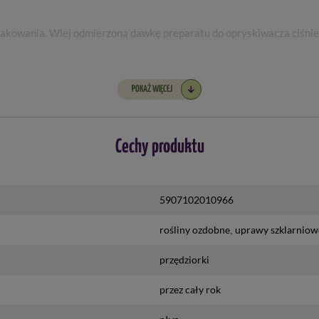
akowania. Wlej odmierzoną dawkę preparatu do opryskiwacza ciśnien
POKAŻ WIĘCEJ
Cechy produktu
ionych do wprowadzania środków ochrony roślin do obrotu PL
5907102010966
rośliny ozdobne
uprawy szklarniow
howaniem bezpieczeństwa. Przed każdym użyciem przeczytaj informacj
przędziorki
onywać jedynie osoby pełnoletnie oraz posiadające kwalifikacje wy
kreślone w art.28 ustawy o środkach ochrony roślin z dnia 08.03.20
przez cały rok