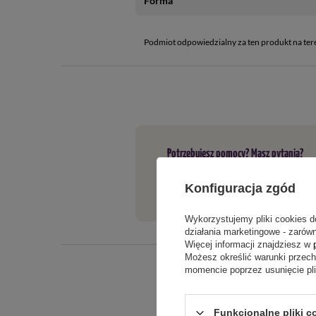
Forma
Podmiot odpowiedzialny za ten produkt na ter
Potrzebujesz pomocy? Masz pytania?
Jeżeli powyższy opis jest dla Cieb
Konfiguracja zgód
tego produktu. Postaramy się odpo
Wykorzystujemy pliki cookies d
działania marketingowe - zarówn
Więcej informacji znajdziesz w
Możesz określić warunki przec
momencie poprzez usunięcie pl
Funkcjonalne pliki c