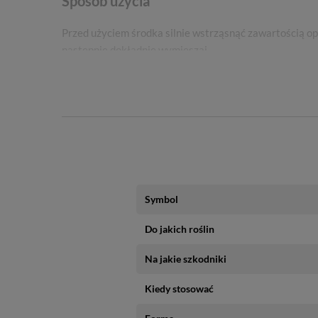
Sposób użycia
Przed użyciem środka silnie wstrząsnąć zawartością op
następnie dokładnie wymieszaj.
Zwalczane szkodniki
Floramite 240 SC zwalcza m.in. takie szkodniki jak:
przędziorek chmielowiec,
przędziorki.
Numer wpisu w rejestrze przedsiębiorców uprawn
Symbol
Zaświadczenie
Do jakich roślin
Ze środków ochrony roślin należy korzystać z zac
Na jakie szkodniki
produktu. Nabycie środków ochrony roślin mogą dok
o
Kiedy stosować