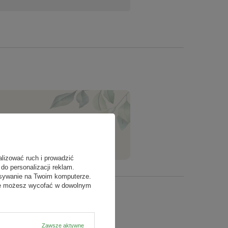
ZADAJ PYTANIE
alizować ruch i prowadzić
do personalizacji reklam.
isywanie na Twoim komputerze.
odę możesz wycofać w dowolnym
Zawsze aktywne