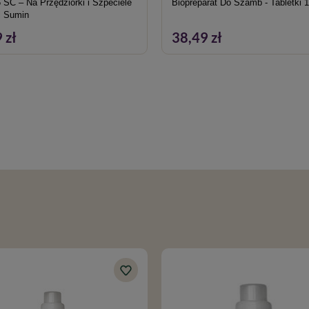
 SC – Na Przędziorki i Szpeciele
Biopreparat Do Szamb - Tabletki 1
l Sumin
 zł
38,49 zł