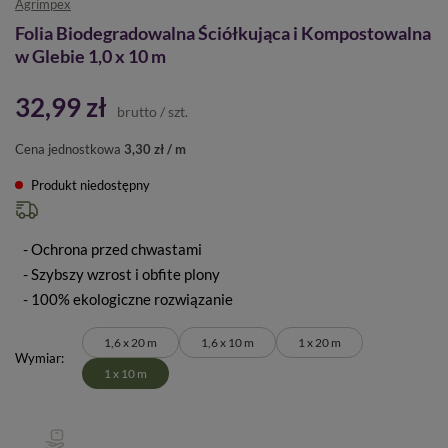
Agrimpex
Folia Biodegradowalna Ściółkująca i Kompostowalna
w Glebie 1,0 x 10 m
32,99 zł
brutto
/
szt.
Cena jednostkowa
3,30 zł / m
Produkt niedostępny
- Ochrona przed chwastami
- Szybszy wzrost i obfite plony
- 100% ekologiczne rozwiązanie
1,6 x 20 m
1,6 x 10 m
1 x 20 m
Wymiar
1 x 10 m