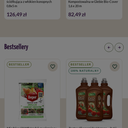
ściółkująca z włókien konopnych
Kompostowalna w Glebie Bio-Cover
0,8x5 m
1,6 x 20 m
126,49 zł
82,49 zł
Rozmiar
: 1,0 x 10 m
Bestsellery
Dostępne rozmiary:
BESTSELLER
BESTSELLER
1,0 x 10 m
100% NATURALNY
1,0 x 20 m
1,6 x 10 m
1,6 x 20 m