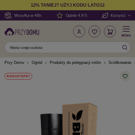
12% TANIEJ? UŻYJ KODU LATO12
Wysyłka w 48h
Opinie 4.9/5
Korzyści
Przy Domu
Ogród
Produkty do pielęgnacji roślin
Ściółkowanie
NIEDOSTĘPNY