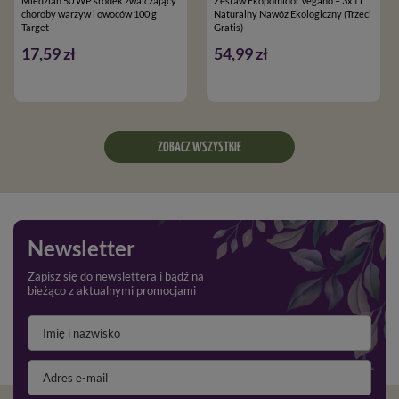
Miedzian 50 WP środek zwalczający
Zestaw Ekopomidor Vegano – 3x1 l
choroby warzyw i owoców 100 g
Naturalny Nawóz Ekologiczny (Trzeci
Target
Gratis)
17,59 zł
54,99 zł
ZOBACZ WSZYSTKIE
Newsletter
Zapisz się do newslettera i bądź na
bieżąco z aktualnymi promocjami