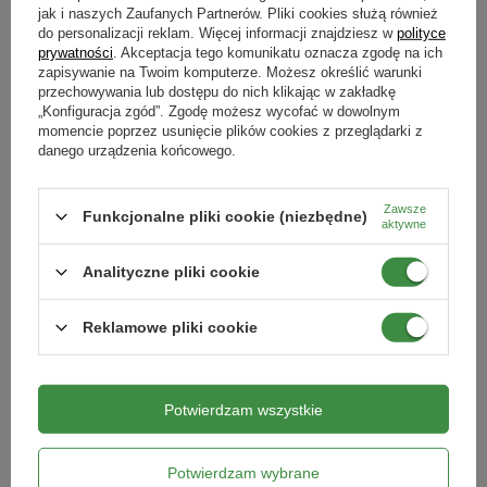
jak i naszych Zaufanych Partnerów. Pliki cookies służą również
herbicydów.
do personalizacji reklam. Więcej informacji znajdziesz w
polityce
Oszczędność czasu i wody
– struktura folii utrzymuje
Produkty powiązane
prywatności
. Akceptacja tego komunikatu oznacza zgodę na ich
odpowiednią wilgotność gleby, nie pozwalając wodzie
zapisywanie na Twoim komputerze. Możesz określić warunki
przechowywania lub dostępu do nich klikając w zakładkę
nadmiernie wyparowywać, co przekłada się na
„Konfiguracja zgód”. Zgodę możesz wycofać w dowolnym
zdecydowanie rzadszą potrzebę podlewania.
momencie poprzez usunięcie plików cookies z przeglądarki z
Ochrona przed zabrudzeniem –
dzięki oddzieleniu roślin
danego urządzenia końcowego.
od podłoża podczas zbierania owoców czy warzyw są one
zdecydowanie czystsze.
Zawsze
Funkcjonalne pliki cookie (niezbędne)
aktywne
Szybszy wzrost, zwiększenie plonowania –
zastosowanie folii pozwala na szybsze nagrzewanie się
Analityczne pliki cookie
podłoża co wiąże się z lepszym rozwojem korzeniowym
roślin, a także obfitszymi plonami.
Reklamowe pliki cookie
Produkt 100% ekologiczny, bezpieczny dla środowiska
–
folia jest całkowicie kompostowana – rozkłada się w
Folia Biodegradowalna Ściółkująca i
BIO HempCover włóknina
Kompostowalna w Glebie Bio-Cover
ściółkująca z włókien konopnych
glebie po zmieszaniu z glebą, a materiał z którego jest
1,6 x 20 m
0,8x5 m
Potwierdzam wszystkie
wykonana jest nieszkodliwy dla środowiska.
82,49 zł
126,49 zł
Potwierdzam wybrane