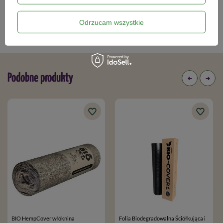
Kategorie powiązane
Odrzucam wszystkie
Ściółkowanie
,
Podobne produkty
BIO HempCover włóknina
Folia Biodegradowalna Ściółkująca i