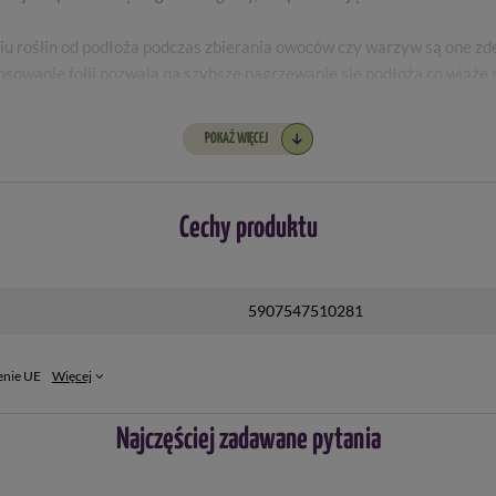
niu roślin od podłoża podczas zbierania owoców czy warzyw są one z
osowanie folii pozwala na szybsze nagrzewanie się podłoża co wiąże 
dowiska –
folia jest całkowicie kompostowana – rozkłada się w glebie 
POKAŻ WIĘCEJ
Cechy produktu
5907547510281
enie UE
Więcej
Najczęściej zadawane pytania