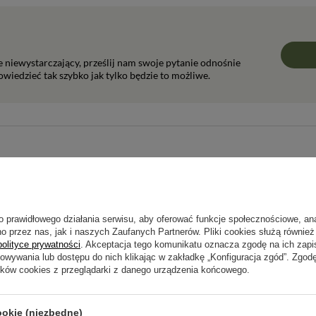
ie niewystarczający, prześlij nam swoje pytanie odnośnie
wiedzieć tak szybko jak tylko będzie to możliwe.
Napisz swoją opinię
Twoja ocena:
5/5
o prawidłowego działania serwisu, aby oferować funkcje społecznościowe, an
o przez nas, jak i naszych Zaufanych Partnerów. Pliki cookies służą również 
polityce prywatności
. Akceptacja tego komunikatu oznacza zgodę na ich zap
howywania lub dostępu do nich klikając w zakładkę „Konfiguracja zgód”. Zg
pinii
ików cookies z przeglądarki z danego urządzenia końcowego.
ookie (niezbędne)