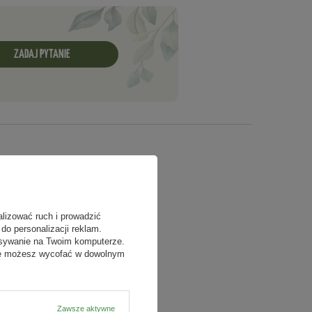
ZADAJ PYTANIE
alizować ruch i prowadzić
do personalizacji reklam.
isywanie na Twoim komputerze.
odę możesz wycofać w dowolnym
Zawsze aktywne