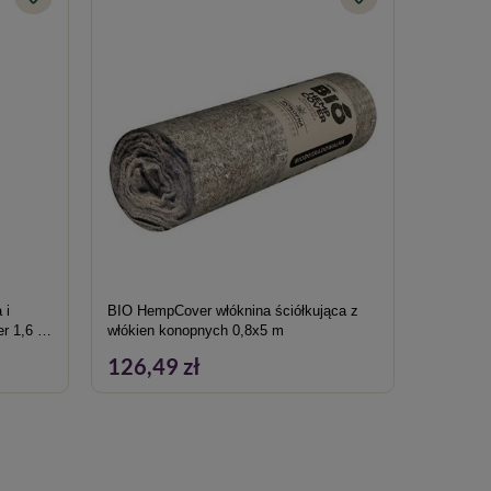
 i
BIO HempCover włóknina ściółkująca z
r 1,6 x
włókien konopnych 0,8x5 m
126,49 zł