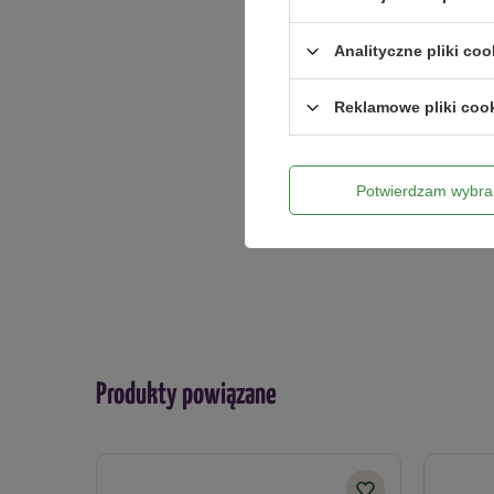
1,0 x 20 m
1,6 x 10 m
Analityczne pliki coo
Dodaj włas
1,6 x 20 m
Reklamowe pliki coo
Twoje imię
Potwierdzam wybra
Twój email
Produkty powiązane