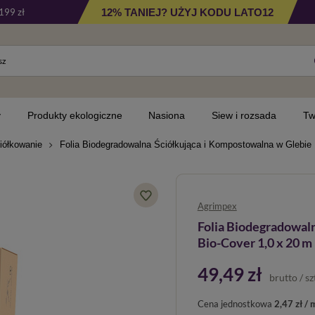
12% TANIEJ? UŻYJ KODU LATO12
199 zł
y
Produkty ekologiczne
Nasiona
Siew i rozsada
Tw
iółkowanie
Folia Biodegradowalna Ściółkująca i Kompostowalna w Glebie 
Agrimpex
Folia Biodegradowal
Bio-Cover 1,0 x 20 m
49,49 zł
brutto
/
sz
Cena jednostkowa
2,47 zł / 