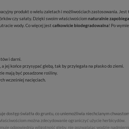
wacyjny produkt o wielu zaletach i możliwościach zastosowania. Jes
rków czy sałaty. Dzięki swoim właściwościom
naturalnie zapobieg
utracie wody. Co więcej jest
całkowicie biodegradowalna
! Po wymie
ów i darni.
 a jej końce przysypać glebą, tak by przylegała na płasko do ziemi.
zie mają być posadzone rośliny.
ch wcześniej nacięciach.
kuje dostęp światła do gruntu, co uniemożliwia niechcianym chwastom
 właściwościom można zdecydowanie ograniczyć użycie herbicydów.
rzymuje odpowiednią wilgotność gleby, nie pozwalając wodzie nadmie