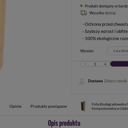
Produkt dostępny w bardzo 
Wysyłka
dzisiaj
- Ochrona przed chwast
- Szybszy wzrost i obfite
- 100% ekologiczne roz
Wymiar
1,6 x 20 
-
+
Dostawa
Zobacz cennik
Folia Biodegradowalna Ś
Opinie
Produkty powiązane
Kompostowalna w Glebie
m
Opis produktu