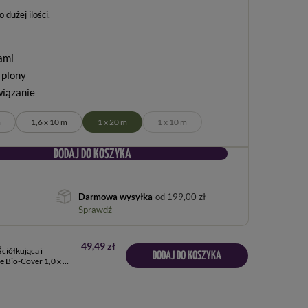
dużej ilości
ami
 plony
wiązanie
m
1,6 x 10 m
1 x 20 m
1 x 10 m
DODAJ DO KOSZYKA
Darmowa wysyłka
od
199,00 zł
Sprawdź
49,49 zł
ciółkująca i
DODAJ DO KOSZYKA
 Bio-Cover 1,0 x 20