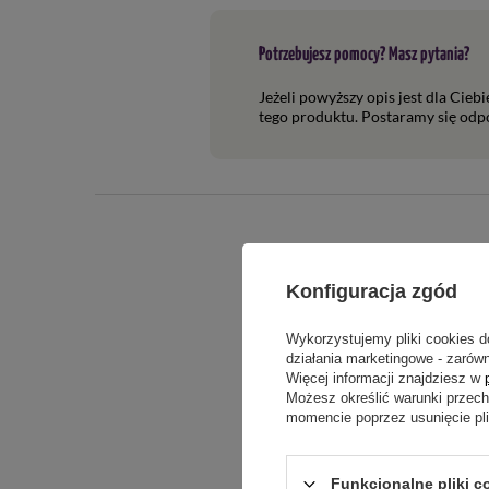
Potrzebujesz pomocy? Masz pytania?
Jeżeli powyższy opis jest dla Cieb
tego produktu. Postaramy się odpo
Konfiguracja zgód
Wykorzystujemy pliki cookies d
Rozmiar
: 1,0 x 20 m
działania marketingowe - zarówn
Więcej informacji znajdziesz w
Możesz określić warunki przec
Treść twojej o
momencie poprzez usunięcie pl
Dostępne rozmiary:
Funkcjonalne pliki c
1,0 x 10 m