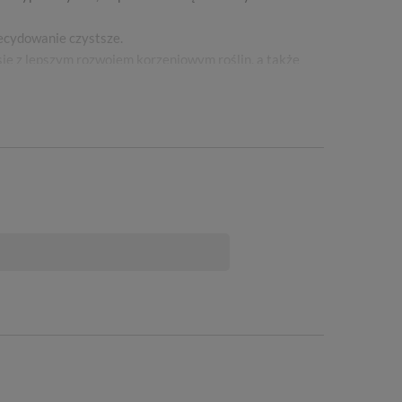
decydowanie czystsze.
się z lepszym rozwojem korzeniowym roślin, a także
po zmieszaniu z glebą, a materiał z którego jest