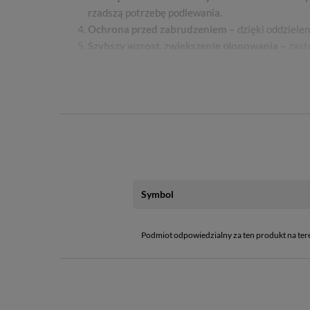
rzadszą potrzebę podlewania.
Ochrona przed zabrudzeniem –
dzięki oddziele
Szybszy wzrost, zwiększenie plonowania –
zast
obfitszymi plonami.
Produkt 100% ekologiczny, bezpieczny dla śro
wykonana jest nieszkodliwy dla środowiska.
Symbol
Podmiot odpowiedzialny za ten produkt na ter