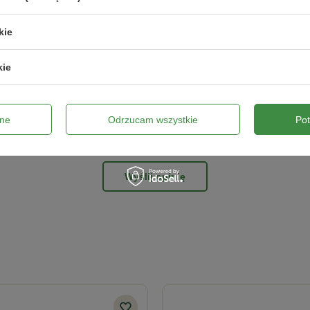
kie
ne zdjęcie produktu:
kie
ne
Odrzucam wszystkie
Po
Wyślij opinię