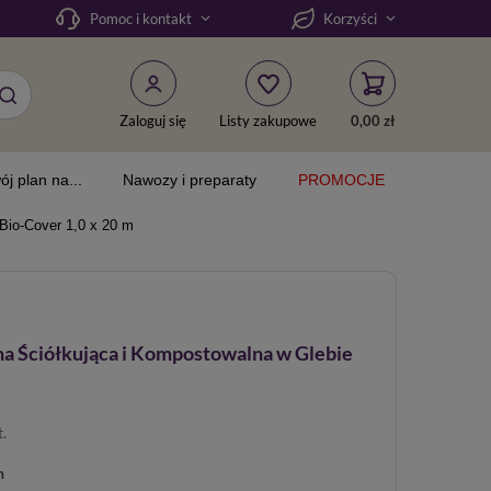
Pomoc i kontakt
Korzyści
Zaloguj się
Listy zakupowe
0,00 zł
ój plan na...
Nawozy i preparaty
PROMOCJE
Bio-Cover 1,0 x 20 m
na Ściółkująca i Kompostowalna w Glebie
t.
m