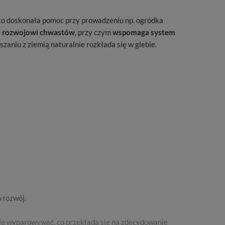
t to doskonała pomoc przy prowadzeniu np. ogródka
a rozwojowi chwastów
, przy czym
wspomaga system
szaniu z ziemią naturalnie rozkłada się w glebie.
 rozwój.
rnie wyparowywać, co przekłada się na zdecydowanie