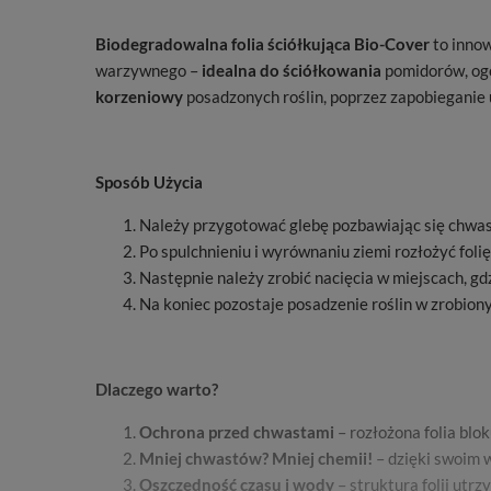
Biodegradowalna folia ściółkująca Bio-Cover
to inno
warzywnego –
idealna do ściółkowania
pomidorów, ogó
korzeniowy
posadzonych roślin, poprzez zapobieganie 
Sposób Użycia
Należy przygotować glebę pozbawiając się chwast
Po spulchnieniu i wyrównaniu ziemi rozłożyć folię,
Następnie należy zrobić nacięcia w miejscach, gd
Na koniec pozostaje posadzenie roślin w zrobiony
Dlaczego warto?
Ochrona przed chwastami
– rozłożona folia blo
Mniej chwastów? Mniej chemii!
– dzięki swoim
Oszczędność czasu i wody
– struktura folii ut