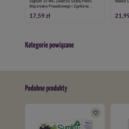
Signum 33 WG Zwalcza Szarą Pleśń,
Mączniaka Prawdziwego i Zgniliznę
Twardzikową W Roślinach Ozdobnych 5 g
17,59 zł
21,99
Kategorie powiązane
Podobne produkty