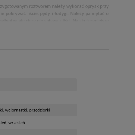
 Przygotowanym roztworem należy wykonać oprysk przy
e pokrywać liście, pędy i łodygi. Należy pamiętać o
lgotna ale ciecz nie spływa z liści. Najskuteczniejsze
od rodzaju uprawy. Każdorazowo przed zastosowaniem
ówek i gąsienice chrząszczy) - 20 ml preparatu na 1 litr
żowiaczek, błyszczka jarzynówka) - 20 ml preparatu na 1
ki
wciornastki
przędziorki
pień
wrzesień