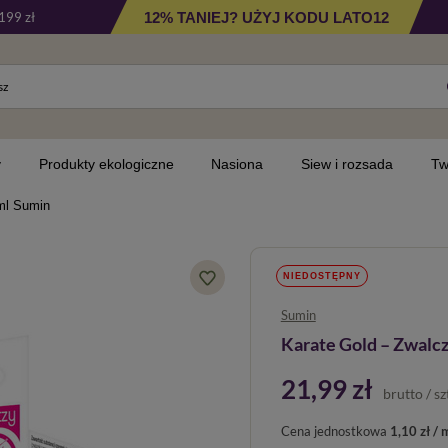
12% TANIEJ? UŻYJ KODU LATO12
199 zł
y
Produkty ekologiczne
Nasiona
Siew i rozsada
Tw
 ml Sumin
NIEDOSTĘPNY
Sumin
Karate Gold – Zwalcz
21,99 zł
brutto
/
sz
Cena jednostkowa
1,10 zł / 