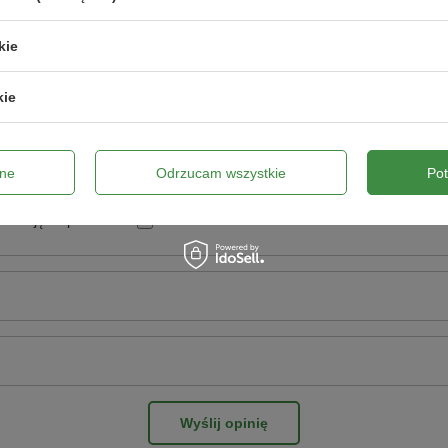
Twoja ocena:
5/5
kie
pinii
kie
ne
Odrzucam wszystkie
Po
ne zdjęcie produktu:
Wyślij opinię