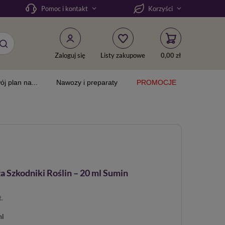
Pomoc i kontakt
Korzyści
Zaloguj się
Listy zakupowe
0,00 zł
ój plan na...
Nawozy i preparaty
PROMOCJE
a Szkodniki Roślin – 20 ml Sumin
t.
ml