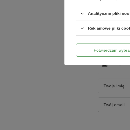
Analityczne pliki coo
Treść twojej o
Reklamowe pliki coo
Potwierdzam wybra
Dodaj włas
Twoje imię
Twój email