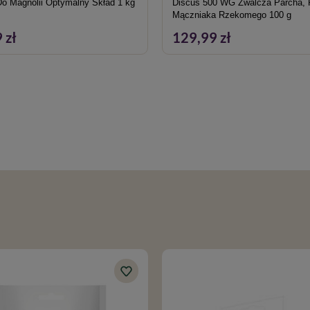
Nawóz Do Magnolii Optymalny Skład 1 kg
Discus 500 WG Zwalcza Parcha, 
Mączniaka Rzekomego 100 g
 zł
129,99 zł