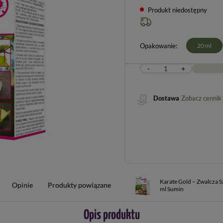
Produkt niedostępny
Opakowanie
20 ml
-
+
Dostawa
Zobacz cennik
Karate Gold – Zwalcza S
Opinie
Produkty powiązane
ml Sumin
Opis produktu