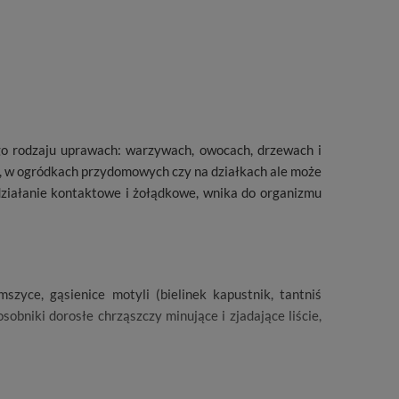
go rodzaju uprawach: warzywach, owocach, drzewach i
, w ogródkach przydomowych czy na działkach ale może
działanie kontaktowe i żołądkowe, wnika do organizmu
mszyce, gąsienice motyli (bielinek kapustnik, tantniś
osobniki dorosłe chrząszczy minujące i zjadające liście,