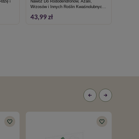
Rdzę i
Nawóz Do Rododendronów, Azalii,
Finisher
Wrzosów i Innych Roślin Kwaśnolubnych
Powierzc
2,5 kg
43,99 zł
49,49