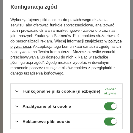
Bestsellery
Konfiguracja zgód
Wykorzystujemy pliki cookies do prawidłowego działania
serwisu, aby oferować funkcje społecznościowe, analizować
BESTSELLER
BESTSELLER
ruch i prowadzić działania marketingowe - zarówno przez nas,
100% NATURALNY
jak i naszych Zaufanych Partnerów. Pliki cookies służą również
do personalizacji reklam. Więcej informacji znajdziesz w
polityce
prywatności
. Akceptacja tego komunikatu oznacza zgodę na ich
zapisywanie na Twoim komputerze. Możesz określić warunki
przechowywania lub dostępu do nich klikając w zakładkę
„Konfiguracja zgód”. Zgodę możesz wycofać w dowolnym
momencie poprzez usunięcie plików cookies z przeglądarki z
danego urządzenia końcowego.
Zawsze
Miedzian 50 WP środek zwalczający
Zestaw Ekopomidor Vegano – 3x1 l
Funkcjonalne pliki cookie (niezbędne)
aktywne
choroby warzyw i owoców 100 g
Naturalny Nawóz Ekologiczny (Trzeci
Target
Gratis)
Analityczne pliki cookie
17,59 zł
54,99 zł
Reklamowe pliki cookie