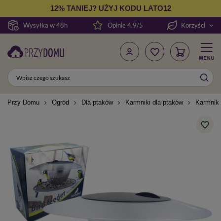
12% TANIEJ? UŻYJ KODU LATO12
Wysyłka w 48h
Opinie 4.9/5
Korzyści
Przy Domu
Ogród
Dla ptaków
Karmniki dla ptaków
Karmnik 