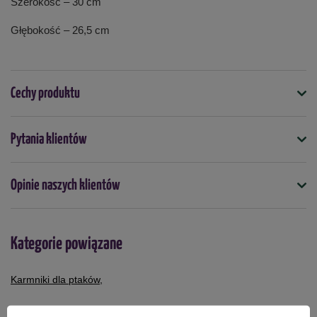
Szerokość – 30 cm
Głębokość – 26,5 cm
Cechy produktu
Symbol
Pytania klientów
5905197226088
Opinie naszych klientów
Kategorie powiązane
Karmniki dla ptaków
,