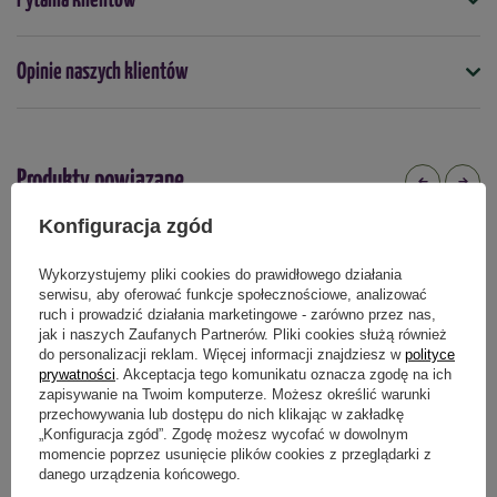
Pytania klientów
obcięte kwiaty i łodygi,
chwasty (w tym te najcenniejsze - pokrzywy, skrzyp,
wrotycz),
Opinie naszych klientów
roślinne resztki z kuchni...
Produkty powiązane
Wystarczy wrzucać wszystko do zakopanego w ziemi
zbiornika wypełnionego do połowy wodą, w którym
Konfiguracja zgód
pracować będzie pompa.
DOSTAWA 0 ZŁ
DOSTAWA 0 ZŁ
Wykorzystujemy pliki cookies do prawidłowego działania
Dzięki pracy pompy napowietrzającej gnojówka robi
serwisu, aby oferować funkcje społecznościowe, analizować
się
szybko
i
nie śmierdzi.
ruch i prowadzić działania marketingowe - zarówno przez nas,
jak i naszych Zaufanych Partnerów. Pliki cookies służą również
do personalizacji reklam. Więcej informacji znajdziesz w
polityce
prywatności
. Akceptacja tego komunikatu oznacza zgodę na ich
Bez
potrzeby
rozcieńczania. Wystarczy
zapisywanie na Twoim komputerze. Możesz określić warunki
przechowywania lub dostępu do nich klikając w zakładkę
podciągnąć wąż
ogrodowy albo wyciągnąc
płyn wiadrem i od
„Konfiguracja zgód”. Zgodę możesz wycofać w dowolnym
razu podlewać działkę.
momencie poprzez usunięcie plików cookies z przeglądarki z
danego urządzenia końcowego.
Kompostownik Wodny Bio Easy
Kompostownik Wodny Bio Easy