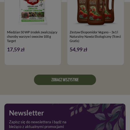
Dostępne również o pojemności:
1470l, 2000l, 2500l
(wykonane w technologii WIRO)
Miedzian 50 WP środek zwalczający
Zestaw Ekopomidor Vegano – 3x1 l
choroby warzyw i owoców 100 g
Naturalny Nawóz Ekologiczny (Trzeci
Target
Gratis)
17,59 zł
54,99 zł
ZOBACZ WSZYSTKIE
Newsletter
Zapisz się do newslettera i bądź na
bieżąco z aktualnymi promocjami