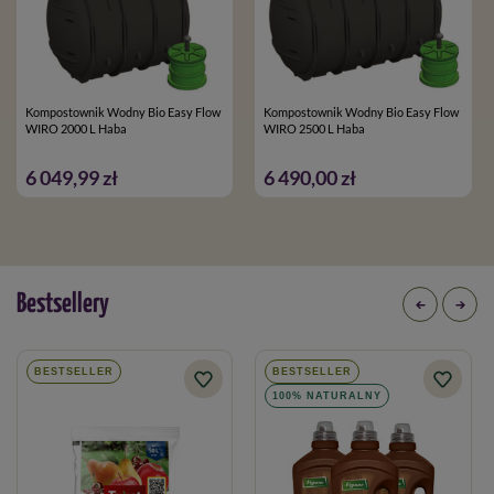
Kompostownik Wodny Bio Easy Flow
Kompostownik Wodny Bio Easy Flow
WYMIARY
WIRO 2000 L Haba
WIRO 2500 L Haba
3
Pojemność kompostownika:
850 litrów (0,85 m
)
6 049,99 zł
6 490,00 zł
Średnica włazu:
600 mm
Szerokość:
1100 mm
Długość:
1100 mm
Bestsellery
Wysokość:
1500 mm
BESTSELLER
BESTSELLER
Waga:
62 kg (52kg –
zbiornik
, + 10 kg
elementy
dodatkowe
:
100% NATURALNY
pokrywa, dyfuzor, skrzynka techniczna)