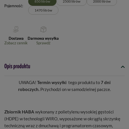
850 litrów
2500 litrów
2000 litrów
Pojemność
1470 litrów
Dostawa
Darmowa wysyłka
Zobacz cennik
Sprawdź
Opis produktu
UWAGA!
Termin wysyłki
tego produktu to
7 dni
roboczych.
Przychodzi on w samodzielnej paczce.
Zbiornik HABA
wykonany z polietylenu wysokiej gęstości
(HDPE) w technologii WIRO, wyposażone w okrągłą skrzynkę
techniczną wraz z dmuchawą i programatorem czasowym,