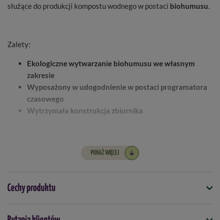
służące do produkcji kompostu wodnego w postaci
biohumusu
.
Zalety:
Ekologiczne wytwarzanie biohumusu we własnym
zakresie
Wyposażony w udogodnienie w postaci programatora
czasowego
Wytrzymała konstrukcja zbiornika
Do kompostownika możesz wrzucać:
POKAŻ WIĘCEJ
skoszoną trawę,
cienkie, rozdrobnione gałązki,
Cechy produktu
zgniłe owoce,
liście,
odpady z warzywnika,