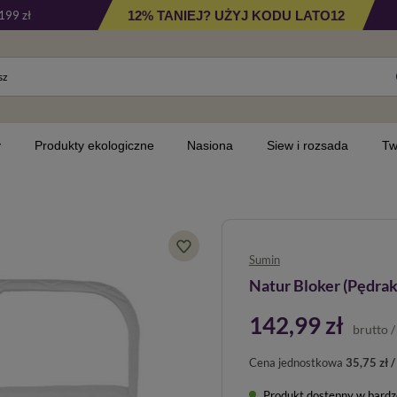
12% TANIEJ? UŻYJ KODU LATO12
199 zł
y
Produkty ekologiczne
Nasiona
Siew i rozsada
Tw
Sumin
Natur Bloker (Pędraki
142,99 zł
brutto
Cena jednostkowa
35,75 zł /
Produkt dostępny w bardzo 