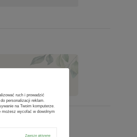
ZADAJ PYTANIE
alizować ruch i prowadzić
do personalizacji reklam.
isywanie na Twoim komputerze.
odę możesz wycofać w dowolnym
Zawsze aktywne