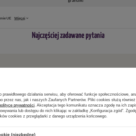
granulki
enie UE
Więcej
Najczęściej zadawane pytania
ie niewystarczający, prześlij nam swoje pytanie odnośnie
wiedzieć tak szybko jak tylko będzie to możliwe.
o prawidłowego działania serwisu, aby oferować funkcje społecznościowe, an
o przez nas, jak i naszych Zaufanych Partnerów. Pliki cookies służą również 
polityce prywatności
. Akceptacja tego komunikatu oznacza zgodę na ich zap
howywania lub dostępu do nich klikając w zakładkę „Konfiguracja zgód”. Zg
ików cookies z przeglądarki z danego urządzenia końcowego.
Napisz swoją opinię
ookie (niezbędne)