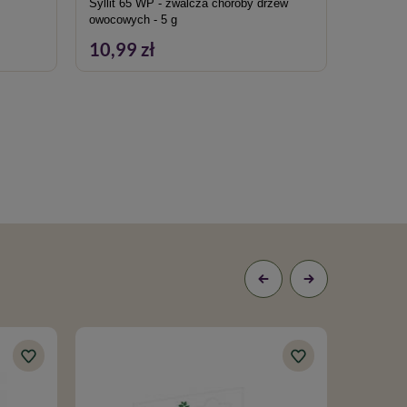
Syllit 65 WP - zwalcza choroby drzew
Trójskła
owocowych - 5 g
+ 60 ml
10,99 zł
20,89
100% N