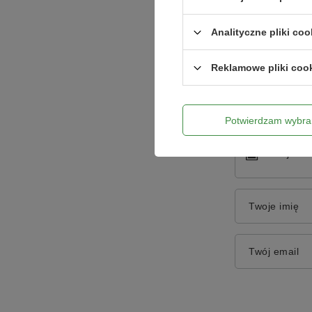
Analityczne pliki coo
Treść twojej o
Reklamowe pliki coo
Potwierdzam wybra
Dodaj włas
Twoje imię
Twój email