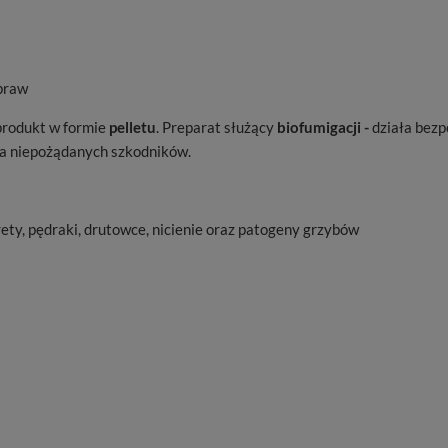
praw
 produkt w formie
pelletu
. Preparat służący
biofumigacji -
działa bezp
ia niepożądanych szkodników.
rety, pędraki, drutowce, nicienie oraz patogeny grzybów