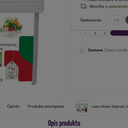
Wysyłka
w poniedziałe
Opakowanie
1 kg
-
+
Dostawa
Zobacz cennik
Opinie
Produkty powiązane
Natur Bloker (Pędraki, K
Opis produktu