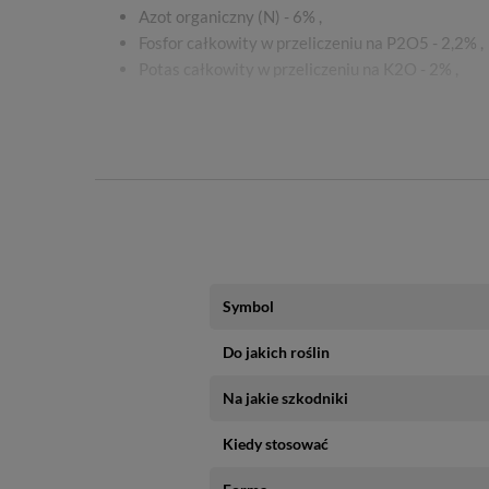
Azot organiczny (N) - 6% ,
Fosfor całkowity w przeliczeniu na P2O5 - 2,2% ,
Potas całkowity w przeliczeniu na K2O - 2% ,
Węgiel organiczny - 45%
Wielkość opakowania:
4 kg
Symbol
Do jakich roślin
Na jakie szkodniki
Kiedy stosować