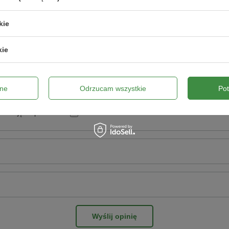
Twoja ocena:
5/5
kie
pinii
kie
ne
Odrzucam wszystkie
Po
ne zdjęcie produktu:
Wyślij opinię