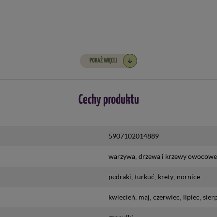
POKAŻ WIĘCEJ
Cechy produktu
5907102014889
warzywa
drzewa i krzewy owocowe
pędraki
turkuć
krety
nornice
kwiecień
maj
czerwiec
lipiec
sier