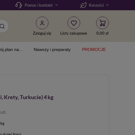
Pomoc i kontakt
Korzyści
Zaloguj się
Listy zakupowe
0,00 zł
ój plan na...
Nawozy i preparaty
PROMOCJE
, Krety, Turkucie) 4 kg
/
szt.
 kg
dużej ilości