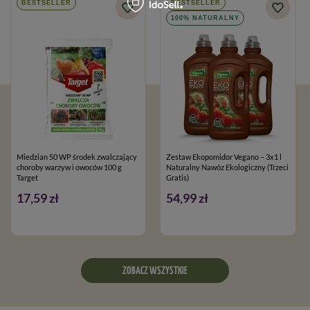
BESTSELLER
BESTSELLER
100% NATURALNY
Miedzian 50 WP środek zwalczający
Zestaw Ekopomidor Vegano – 3x1 l
choroby warzyw i owoców 100 g
Naturalny Nawóz Ekologiczny (Trzeci
Target
Gratis)
17,59 zł
54,99 zł
ZOBACZ WSZYSTKIE