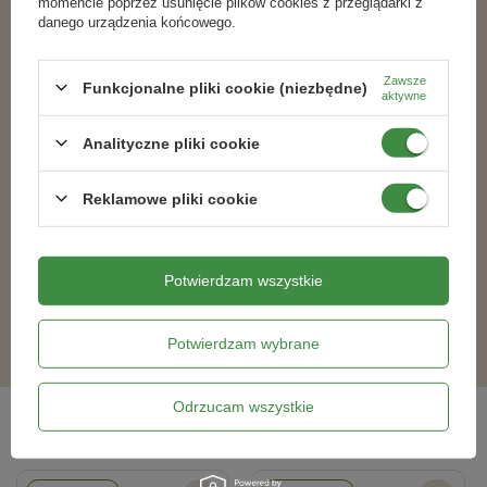
momencie poprzez usunięcie plików cookies z przeglądarki z
danego urządzenia końcowego.
Zawsze
Funkcjonalne pliki cookie (niezbędne)
aktywne
Analityczne pliki cookie
Reklamowe pliki cookie
Odżywka do cytrusów i kaktusów
Nawóz z do bukszpanów i
Egzotic Energy 35 ml Target
żywopłotów z mikroelementami 4 kg
Potwierdzam wszystkie
4,39 zł
49,49 zł
Potwierdzam wybrane
Odrzucam wszystkie
Bestsellery