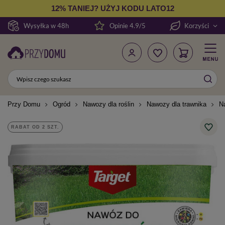
12% TANIEJ? UŻYJ KODU LATO12
Wysyłka w 48h
Opinie 4.9/5
Korzyści
Przy Domu
Ogród
Nawozy dla roślin
Nawozy dla trawnika
N
RABAT OD 2 SZT.