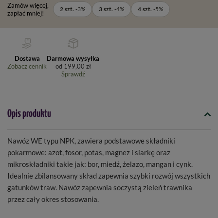
Zamów więcej,
2
szt.
-
3
%
3
szt.
-
4
%
4
szt.
-
5
%
zapłać mniej!
Dostawa
Darmowa wysyłka
Zobacz cennik
od
199,00 zł
Sprawdź
Opis produktu
Nawóz WE typu NPK, zawiera podstawowe składniki
pokarmowe: azot, fosor, potas, magnez i siarkę oraz
mikroskładniki takie jak: bor, miedź, żelazo, mangan i cynk.
Idealnie zbilansowany skład zapewnia szybki rozwój wszystkich
gatunków traw. Nawóz zapewnia soczystą zieleń trawnika
przez cały okres stosowania.