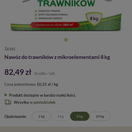
Target
Nawóz do trawników z mikroelementami 8 kg
82,49 zł
brutto
/
szt.
Cena jednostkowa
10,31 zł / kg
Produkt dostępny w bardzo małej ilości
Wysyłka
w poniedziałek
Opakowanie
1 kg
4 kg
8 kg
20 kg