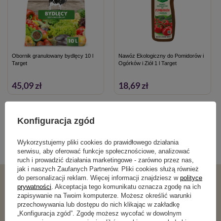
Obornik granulowany bydlęcy 10 l
Nawóz Ekologiczny do Pomidorów i
Target
Ogórków i Ziół 1 l Target
45,09 zł
18,69 zł
Kategorie powiązane
Konfiguracja zgód
Wykorzystujemy pliki cookies do prawidłowego działania
Nawozy dla trawnika
,
serwisu, aby oferować funkcje społecznościowe, analizować
ruch i prowadzić działania marketingowe - zarówno przez nas,
jak i naszych Zaufanych Partnerów. Pliki cookies służą również
do personalizacji reklam. Więcej informacji znajdziesz w
polityce
prywatności
. Akceptacja tego komunikatu oznacza zgodę na ich
Podobne produkty
zapisywanie na Twoim komputerze. Możesz określić warunki
przechowywania lub dostępu do nich klikając w zakładkę
„Konfiguracja zgód”. Zgodę możesz wycofać w dowolnym
RABAT OD 2 SZT.
RABAT OD 2 SZT.