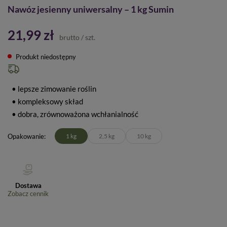
Nawóz jesienny uniwersalny – 1 kg Sumin
21,99 zł
brutto
/
szt.
Produkt niedostępny
• lepsze zimowanie roślin
• kompleksowy skład
• dobra, zrównoważona wchłanialność
Opakowanie
1 kg
2,5 kg
10 kg
Dostawa
Zobacz cennik