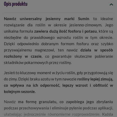
Opis produktu
Nawóz uniwersalny jesienny marki Sumin
to idealne
rozwiązanie dla roślin w okresie jesienno-zimowym. Jego
unikalna formuła
zawiera dużą ilość fosforu i potasu
, które są
niezbędne do prawidłowego wzrostu roślin w tym okresie.
Dzięki odpowiednio dobranym formom fosforu oraz szybko
przyswajalnemu magnezowi, ten nawóz
działa w sposób
rozłożony w czasie
, co gwarantuje skuteczne pobieranie
składników pokarmowych przez rośliny.
Jesień to kluczowy moment w życiu roślin, gdy przygotowują się
do zimy. Dzięki braku azotu w tym nawozie
rośliny lepiej zimują,
co wpływa na ich odporność, lepszy wzrost i obfitość w
kolejnym sezonie.
Nawóz
ma formę granulatu, co zapobiega jego zbrylaniu
podczas przechowywania i eliminuje pylenie podczas aplikacji
,
ułatwiając jednocześnie równomierne rozprowadzenie
. Każda