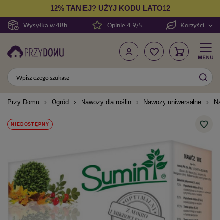
12% TANIEJ? UŻYJ KODU LATO12
Wysyłka w 48h
Opinie 4.9/5
Korzyści
Przy Domu
Ogród
Nawozy dla roślin
Nawozy uniwersalne
Na
NIEDOSTĘPNY