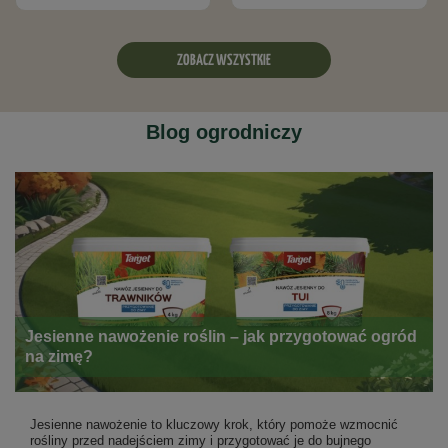
0,01% Cynk (Zn) całkowity
ZOBACZ WSZYSTKIE
2
Wydajność:
Opakowanie 1 kg wystarcza na 33 m
Opakowanie
: 1 kg
Blog ogrodniczy
Dostępne opakowania:
1 kg, 2,5 kg, 10 kg
Jesienne nawożenie roślin – jak przygotować ogród
na zimę?
Jesienne nawożenie to kluczowy krok, który pomoże wzmocnić
rośliny przed nadejściem zimy i przygotować je do bujnego