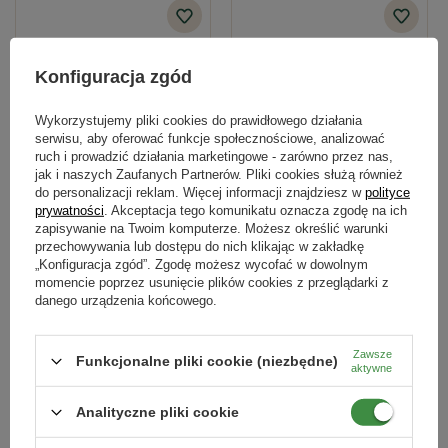
Nawożenie pielęgnacyjne
: Nawóz należy aplikować na
rośliny, które nie są wilgotne, 1-2 razy w okresie od
Podmiot odpowiedzialny za ten produkt na terenie UE
Więcej
sierpnia do końca października. Nie należy przekraczać
jednorazowej dawki 50 g na 1 m² powierzchni uprawy.
Konfiguracja zgód
Pomiędzy kolejnymi aplikacjami nawozu należy zachować
co najmniej 4-tygodniowy odstęp.
Wykorzystujemy pliki cookies do prawidłowego działania
serwisu, aby oferować funkcje społecznościowe, analizować
Pod drzewa i krzewy:
Nawóz należy rozsiewać w
ruch i prowadzić działania marketingowe - zarówno przez nas,
promieniu nieco większym od obrysu korony roślin.
jak i naszych Zaufanych Partnerów. Pliki cookies służą również
do personalizacji reklam. Więcej informacji znajdziesz w
polityce
Dodatkowe zastosowanie:
prywatności
. Akceptacja tego komunikatu oznacza zgodę na ich
zapisywanie na Twoim komputerze. Możesz określić warunki
Naturcomplet-G nawóz organiczno-
Moc Azotu 25 ml - Sumin
Nawóz SUMIN może być używany interwencyjnie do
przechowywania lub dostępu do nich klikając w zakładkę
mineralny 5kg - Sumin
„Konfiguracja zgód”. Zgodę możesz wycofać w dowolnym
nawożenia roślin, które są przeazotowane lub gdy istnieje
momencie poprzez usunięcie plików cookies z przeglądarki z
64,89 zł
21,99 zł
ryzyko ich przeazotowania w okresie wiosenno-letnim. W
danego urządzenia końcowego.
takiej sytuacji należy przerwać natychmiast nawożenie
dotychczasowym nawozem i zastosować nawóz
Zawsze
Kategorie powiązane
Funkcjonalne pliki cookie (niezbędne)
uniwersalny jesienny w dawce 50-100 g na 1 m²
aktywne
powierzchni.
Nawozy uniwersalne
,
Nawozy jesienne
,
Analityczne pliki cookie
Zalecenia dotyczące dawek dla różnych rodzajów roślin: