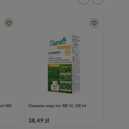
ech 500
Chwastox nowy trio 390 SL 100 ml
Nawóz r
Obfitośc
38,49 zł
14,29