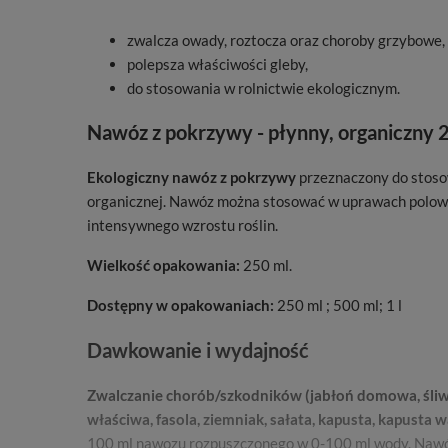
zwalcza owady, roztocza oraz choroby grzybowe,
polepsza właściwości gleby,
do stosowania w rolnictwie ekologicznym.
Nawóz z pokrzywy - płynny, organiczny 
Ekologiczny nawóz z pokrzywy
przeznaczony do stos
organicznej. Nawóz można stosować w uprawach polow
intensywnego wzrostu roślin.
Wielkość opakowania:
250 ml.
Dostępny w opakowaniach:
250 ml ; 500 ml; 1 l
Dawkowanie i wydajność
Zwalczanie chorób/szkodników (jabłoń domowa, śliwa 
właściwa, fasola, ziemniak, sałata, kapusta, kapusta 
100 ml nawozu rozpuszczonego w 0-100 ml wody. Nawóz 