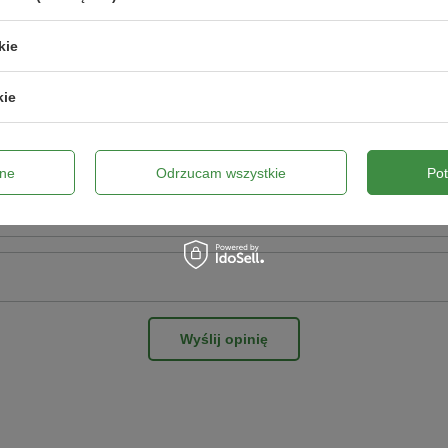
pinii
kie
kie
ne zdjęcie produktu:
niaka),
ne
Odrzucam wszystkie
Po
Wyślij opinię