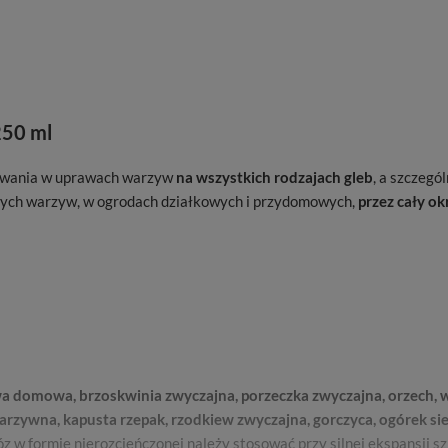
250 ml
owania w uprawach warzyw
na wszystkich rodzajach gleb
, a szczegó
ych warzyw, w ogrodach działkowych i przydomowych,
przez cały o
domowa, brzoskwinia zwyczajna, porzeczka zwyczajna, orzech, wiś
warzywna, kapusta rzepak, rzodkiew zwyczajna, gorczyca, ogórek sie
w formie nierozcieńczonej należy stosować przy silnej ekspansji sz