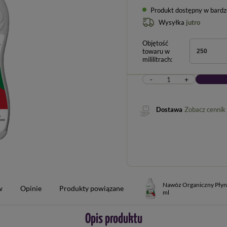
Produkt dostępny w bardzo 
Wysyłka
jutro
Objętość
towaru w
250
mililitrach
-
+
Dostawa
Zobacz cennik
Nawóz Organiczny Płyn
w
Opinie
Produkty powiązane
ml
Opis produktu