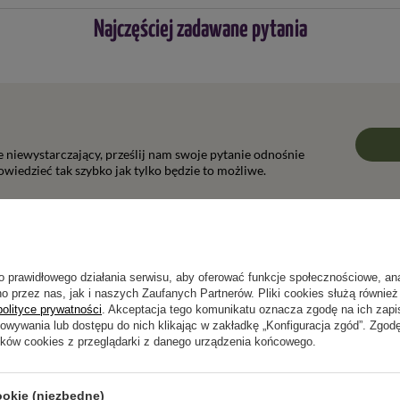
Najczęściej zadawane pytania
rzed ponownym przystąpieniem do pracy ciecz użytkową w zbiorniku
ki jak:
ie niewystarczający, prześlij nam swoje pytanie odnośnie
wiedzieć tak szybko jak tylko będzie to możliwe.
Napisz swoją opinię
o prawidłowego działania serwisu, aby oferować funkcje społecznościowe, an
o przez nas, jak i naszych Zaufanych Partnerów. Pliki cookies służą również 
polityce prywatności
. Akceptacja tego komunikatu oznacza zgodę na ich zap
Twoja ocena:
howywania lub dostępu do nich klikając w zakładkę „Konfiguracja zgód”. Zg
ików cookies z przeglądarki z danego urządzenia końcowego.
5/5
ookie (niezbędne)