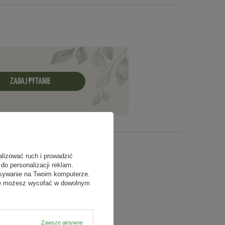
 dokładnie wymieszać.
ZADAJ PYTANIE
alizować ruch i prowadzić
do personalizacji reklam.
isywanie na Twoim komputerze.
odę możesz wycofać w dowolnym
Zawsze aktywne