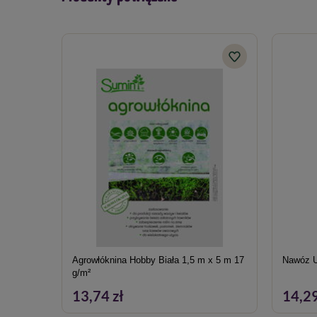
żelazo (Fe).
Agrowłóknina Hobby Biała 1,5 m x 5 m 17
Nawóz U
g/m²
13,74 zł
14,29