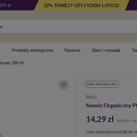
12% TANIEJ? UŻYJ KODU LATO12
199 zł
y
Produkty ekologiczne
Nasiona
Siew i rozsada
Tw
rzywy 250 ml
100% NATURALNY
Sumin
Nawóz Organiczny Pł
14,29 zł
brutto
/
sz
Cena jednostkowa
0,06 zł / 