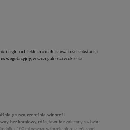
lnie na glebach lekkich o małej zawartości substancji
kres wegetacyjny
, w szczególności w okresie
nia, grusza, czereśnia, winorośl
wny, bez koralowy, róża, tawuła):
zalecany roztwór:
kodnika. 100 ml nawozu w formie nierozcieńczonej