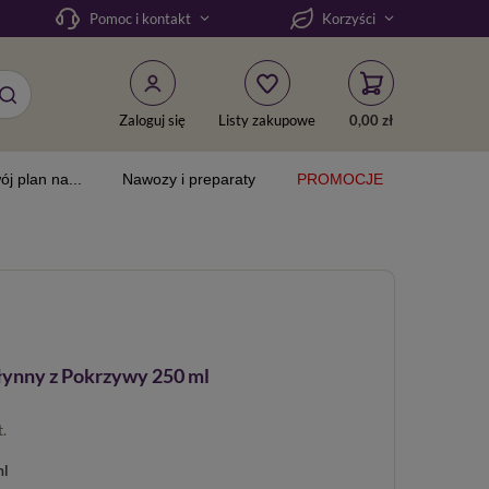
Pomoc i kontakt
Korzyści
Zaloguj się
Listy zakupowe
0,00 zł
ój plan na...
Nawozy i preparaty
PROMOCJE
ynny z Pokrzywy 250 ml
t.
ml