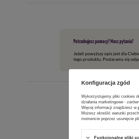
wymieszać.
W przypadku przerw w opryskiwaniu lub podlewaniu, p
Zwalczane choroby i szkodniki
Nawóz z pokrzywy zwalcza m.in. takie choroby i szkodni
Potrzebujesz pomocy? Masz pytania?
Jeżeli powyższy opis jest dla Cieb
alternaria alternata,
tego produktu. Postaramy się odpo
alternarioza,
alternarioza ogórka,
aphis spiraephaga,
Konfiguracja zgód
bawełnica korówka,
drzewik,
Wykorzystujemy pliki cookies d
gronowiec szary,
działania marketingowe - zarówn
mączniak prawdziwy,
Więcej informacji znajdziesz w
Możesz określić warunki przec
mszyca brzoskwiniowa,
momencie poprzez usunięcie pl
mszyca buraczana,
mszyca bzowa,
mszyca kapuściana,
Funkcjonalne pliki c