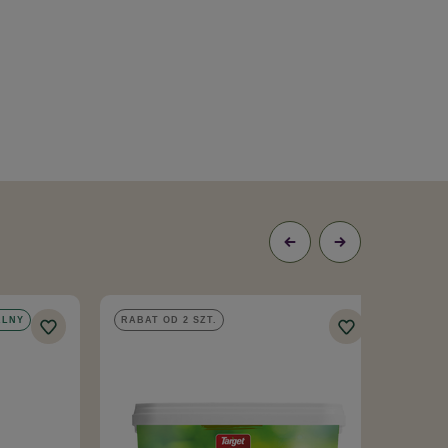
ALNY
RABAT OD 2 SZT.
RABA