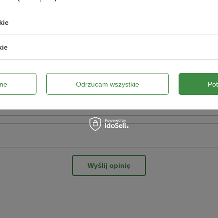
pinii
kie
kie
ne zdjęcie produktu:
ne
Odrzucam wszystkie
Po
Wyślij opinię