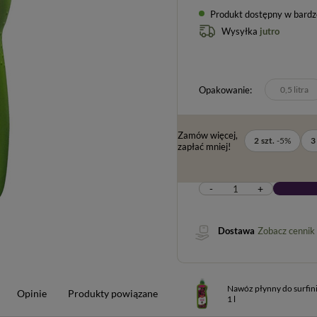
Produkt dostępny w bardzo 
Wysyłka
jutro
Opakowanie
0,5 litra
Zamów więcej,
2
szt.
-
5
%
3
zapłać mniej!
-
+
Dostawa
Zobacz cennik
Nawóz płynny do surfini
Opinie
Produkty powiązane
1 l