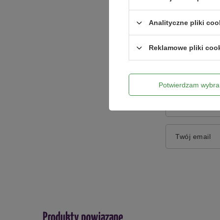
Treść twojej o
Analityczne pliki coo
Reklamowe pliki coo
Dodaj włas
Potwierdzam wybra
Twoje imię
Twój email
Produkty powiązane