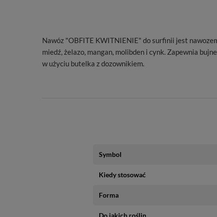
Nawóz "OBFITE KWITNIENIE" do surfinii jest nawozem W
miedź, żelazo, mangan, molibden i cynk. Zapewnia bujn
w użyciu butelka z dozownikiem.
Symbol
Kiedy stosować
Forma
Do jakich roślin