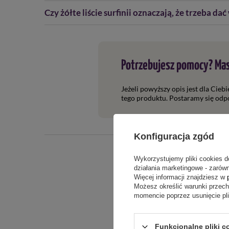
Czy żółte liście surfinii oznaczają, że trzeba da
Potrzebujesz pomocy? Mas
Jeżeli powyższy opis jest dla Cieb
tego produktu. Postaramy się odpo
Konfiguracja zgód
Wykorzystujemy pliki cookies d
działania marketingowe - zarówn
Więcej informacji znajdziesz w
Możesz określić warunki przec
momencie poprzez usunięcie pl
Funkcjonalne pliki c