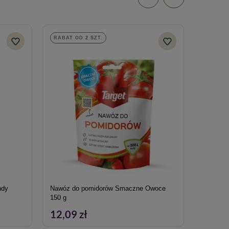
RABAT OD 2 SZT.
RABAT O
ndy
Nawóz do pomidorów Smaczne Owoce
Nawóz do
150 g
mikroele
12,09 zł
18,69