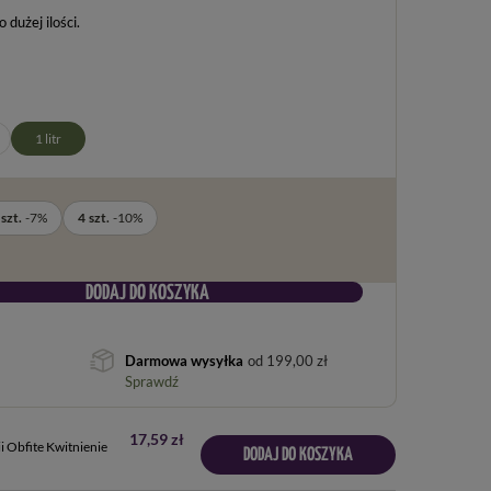
dużej ilości
1 litr
szt.
-
7
%
4
szt.
-
10
%
DODAJ DO KOSZYKA
Darmowa wysyłka
od
199,00 zł
Sprawdź
17,59 zł
i Obfite Kwitnienie
DODAJ DO KOSZYKA