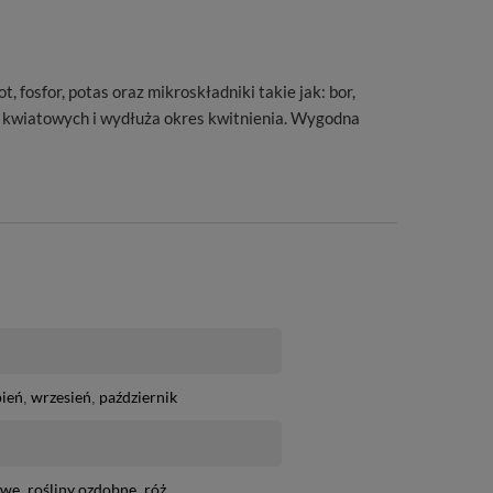
osfor, potas oraz mikroskładniki takie jak: bor,
ów kwiatowych i wydłuża okres kwitnienia. Wygodna
pień
wrzesień
październik
owe
rośliny ozdobne
róż