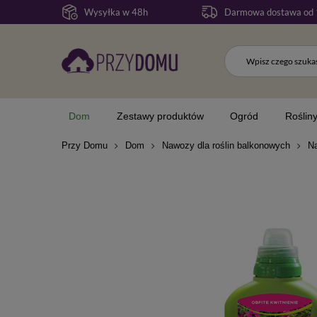
Wysyłka w 48h
Darmowa dostawa od 
Dom
Zestawy produktów
Ogród
Roślin
Przy Domu
Dom
Nawozy dla roślin balkonowych
Na