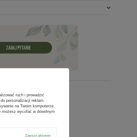
ZADAJ PYTANIE
alizować ruch i prowadzić
do personalizacji reklam.
isywanie na Twoim komputerze.
odę możesz wycofać w dowolnym
Zawsze aktywne