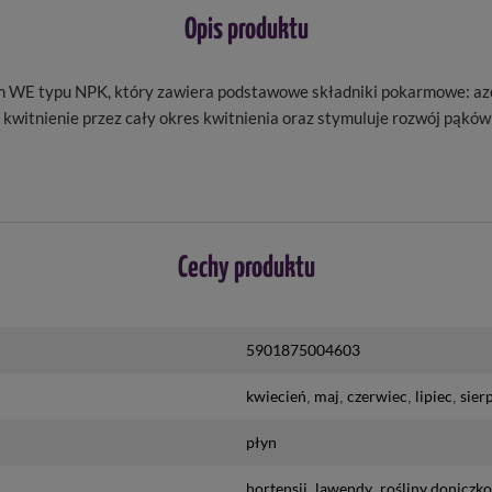
Opis produktu
E typu NPK, który zawiera podstawowe składniki pokarmowe: azot, f
e kwitnienie przez cały okres kwitnienia oraz stymuluje rozwój pąk
Cechy produktu
5901875004603
kwiecień
maj
czerwiec
lipiec
sier
płyn
hortensji
lawendy
rośliny doniczk