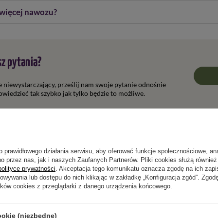
ć więcej nawozu?
z pytania?
ie niewystarczający, prześlij nam swoje pytanie odnośnie
wiedzieć tak szybko jak tylko będzie to możliwe.
Napisz swoją opinię
o prawidłowego działania serwisu, aby oferować funkcje społecznościowe, an
o przez nas, jak i naszych Zaufanych Partnerów. Pliki cookies służą również 
polityce prywatności
. Akceptacja tego komunikatu oznacza zgodę na ich zap
howywania lub dostępu do nich klikając w zakładkę „Konfiguracja zgód”. Zg
Twoja ocena:
ików cookies z przeglądarki z danego urządzenia końcowego.
5/5
ookie (niezbędne)