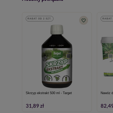
RABAT OD 2 SZT.
RABAT 
Skrzyp ekstrakt 500 ml - Target
Nawóz d
31,89 zł
82,49