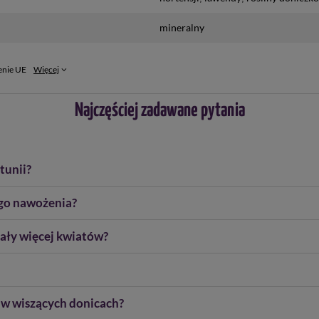
mineralny
enie UE
Więcej
Najczęściej zadawane pytania
tunii?
ego nawożenia?
iały więcej kwiatów?
n w wiszących donicach?