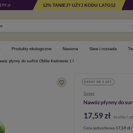
12% TANIEJ? UŻYJ KODU LATO12
199 zł
y
Produkty ekologiczne
Nasiona
Siew i rozsada
Tw
wóz płynny do surfinii Obfite Kwitnienie 1 l
RABAT OD 2 SZT.
Target
Nawóz płynny do surfi
17,59 zł
brutto
/
sz
Cena jednostkowa
17,59 zł / 