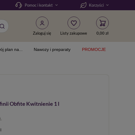
Pomoc i kontakt
Korzyści
Zaloguj się
Listy zakupowe
0,00 zł
ój plan na...
Nawozy i preparaty
PROMOCJE
nii Obfite Kwitnienie 1 l
t.
l