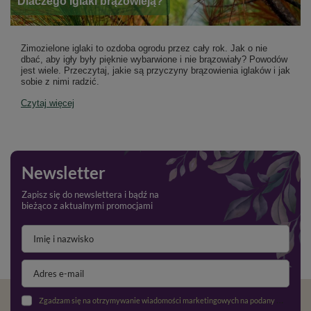
​Dlaczego iglaki brązowieją?
Zimozielone iglaki to ozdoba ogrodu przez cały rok. Jak o nie
dbać, aby igły były pięknie wybarwione i nie brązowiały? Powodów
jest wiele. Przeczytaj, jakie są przyczyny brązowienia iglaków i jak
sobie z nimi radzić.
Czytaj więcej
Newsletter
Zapisz się do newslettera i bądź na
bieżąco z aktualnymi promocjami
Zgadzam się na otrzymywanie wiadomości marketingowych na podany adres e-mail oraz przetwarzanie danych osobowych zgodnie z