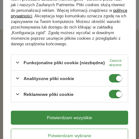
Kategorie powiązane
jak i naszych Zaufanych Partnerów. Pliki cookies służą również
do personalizacji reklam. Więcej informacji znajdziesz w
polityce
prywatności
. Akceptacja tego komunikatu oznacza zgodę na ich
Nawozy dla iglaków
,
zapisywanie na Twoim komputerze. Możesz określić warunki
przechowywania lub dostępu do nich klikając w zakładkę
„Konfiguracja zgód”. Zgodę możesz wycofać w dowolnym
momencie poprzez usunięcie plików cookies z przeglądarki z
danego urządzenia końcowego.
Podobne produkty
Zawsze
Funkcjonalne pliki cookie (niezbędne)
RABAT OD 2 SZT.
RABAT OD 2 SZT.
aktywne
Analityczne pliki cookie
Reklamowe pliki cookie
Potwierdzam wszystkie
Nawóz do powojników z
Nawóz do trawników z mchem
Potwierdzam wybrane
mikroelementami 1 kg
wapniowo-magnezowy 15 kg