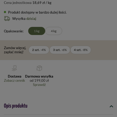
Cena jednostkowa
18,69 zł / kg
Produkt dostępny w bardzo dużej ilości
Wysyłka
dzisiaj
Opakowanie
1 kg
4 kg
Zamów więcej,
2
szt.
-
4
%
3
szt.
-
6
%
4
szt.
-
8
%
zapłać mniej!
Dostawa
Darmowa wysyłka
Zobacz cennik
od
199,00 zł
Sprawdź
Opis produktu