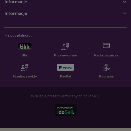
Informacje
Informacje
Metody płatności:
Blik
Przelew online
Karta płatnicza
Przelew zwykły
PayPal
Pobranie
W sklepie prezentujemy ceny brutto (z VAT).