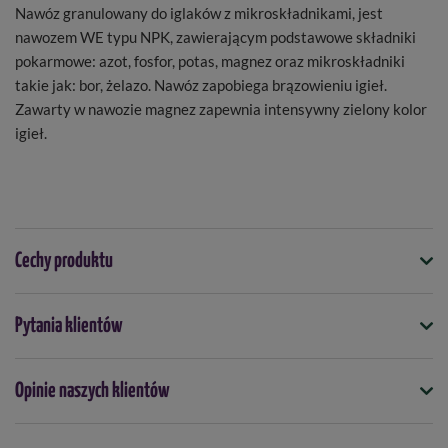
Nawóz granulowany do iglaków z mikroskładnikami, jest
nawozem WE typu NPK, zawierającym podstawowe składniki
pokarmowe: azot, fosfor, potas, magnez oraz mikroskładniki
takie jak: bor, żelazo. Nawóz zapobiega brązowieniu igieł.
Zawarty w nawozie magnez zapewnia intensywny zielony kolor
igieł.
Cechy produktu
Symbol
Pytania klientów
5901875004191
Kiedy stosować
Opinie naszych klientów
kwiecień
maj
czerwiec
lipiec
Forma