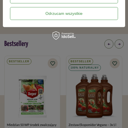
18,69 zł
61,59 zł
Odrzucam wszystkie
Bestsellery
BESTSELLER
BESTSELLER
100% NATURALNY
Miedzian 50 WP środek zwalczający
Zestaw Ekopomidor Vegano – 3x1 l