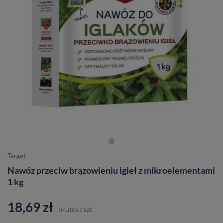
Target
Nawóz przeciw brązowieniu igieł z mikroelementami
1 kg
18,69 zł
brutto
/
szt.