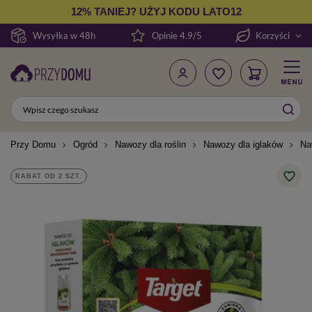
12% TANIEJ? UŻYJ KODU LATO12
Wysyłka w 48h
Opinie 4.9/5
Korzyści
Przy Domu
Ogród
Nawozy dla roślin
Nawozy dla iglaków
Na
RABAT OD 2 SZT.