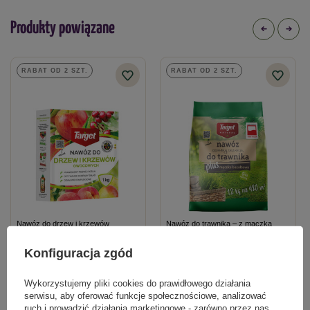
granulki
Produkty powiązane
Typ nawozu
mineralny
RABAT OD 2 SZT.
RABAT OD 2 SZT.
Nawóz do drzew i krzewów
Nawóz do trawnika – z mączką
owocowych z mikroelementami 1 kg
bazaltową – 12 kg Target
Konfiguracja zgód
18,69 zł
106,69 zł
Wykorzystujemy pliki cookies do prawidłowego działania
serwisu, aby oferować funkcje społecznościowe, analizować
ruch i prowadzić działania marketingowe - zarówno przez nas,