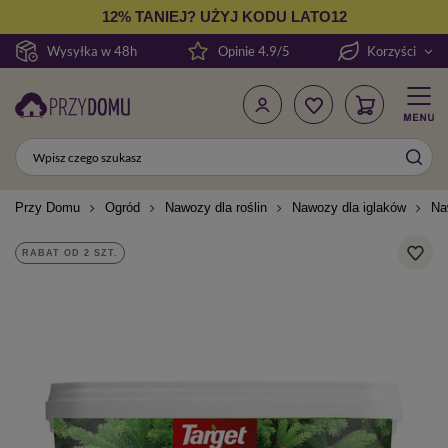
12% TANIEJ? UŻYJ KODU LATO12
Wysyłka w 48h
Opinie 4.9/5
Korzyści
Przy Domu
Ogród
Nawozy dla roślin
Nawozy dla iglaków
Na
RABAT OD 2 SZT.