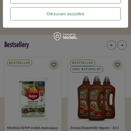
18,69 zł
57,19 zł
Odrzucam wszystkie
Bestsellery
BESTSELLER
BESTSELLER
100% NATURALNY
Miedzian 50 WP środek zwalczający
Zestaw Ekopomidor Vegano – 3x1 l