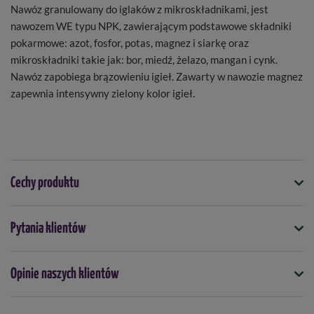
Nawóz granulowany do iglaków z mikroskładnikami, jest
nawozem WE typu NPK, zawierającym podstawowe składniki
pokarmowe: azot, fosfor, potas, magnez i siarkę oraz
mikroskładniki takie jak: bor, miedź, żelazo, mangan i cynk.
Nawóz zapobiega brązowieniu igieł. Zawarty w nawozie magnez
zapewnia intensywny zielony kolor igieł.
Cechy produktu
Symbol
Pytania klientów
5901875004290
Kiedy stosować
Opinie naszych klientów
kwiecień
maj
czerwiec
lipiec
Forma