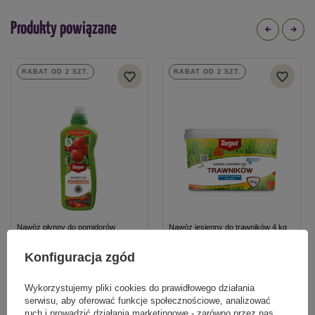
granulki
Produkty powiązane
Typ nawozu
mineralny
RABAT OD 2 SZT.
RABAT OD 2 SZT.
Nawóz płynny do pomidorów
Nawóz jesienny do trawników 4 kg
Aromatyczne Owoce 1 l
Konfiguracja zgód
17,59 zł
52,79 zł
Wykorzystujemy pliki cookies do prawidłowego działania
serwisu, aby oferować funkcje społecznościowe, analizować
ruch i prowadzić działania marketingowe - zarówno przez nas,