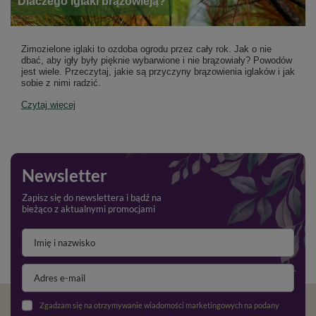
​Dlaczego iglaki brązowieją?
Zimozielone iglaki to ozdoba ogrodu przez cały rok. Jak o nie
dbać, aby igły były pięknie wybarwione i nie brązowiały? Powodów
jest wiele. Przeczytaj, jakie są przyczyny brązowienia iglaków i jak
sobie z nimi radzić.
Czytaj więcej
Newsletter
Zapisz się do newslettera i bądź na
bieżąco z aktualnymi promocjami
Zgadzam się na otrzymywanie wiadomości marketingowych na podany adres e-mail oraz przetwarzanie danych osobowych zgodnie z