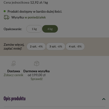
Cena jednostkowa
12,92 zł / kg
Produkt dostępny w bardzo dużej ilości
Wysyłka
w poniedziałek
Opakowanie
1 kg
4 kg
Zamów więcej,
2
szt.
-
4
%
3
szt.
-
6
%
4
szt.
-
8
%
zapłać mniej!
Dostawa
Darmowa wysyłka
Zobacz cennik
od
199,00 zł
Sprawdź
Opis produktu