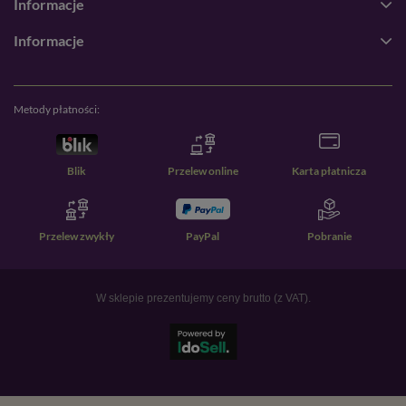
Informacje
Informacje
Metody płatności:
Blik
Przelew online
Karta płatnicza
Przelew zwykły
PayPal
Pobranie
W sklepie prezentujemy ceny brutto (z VAT).