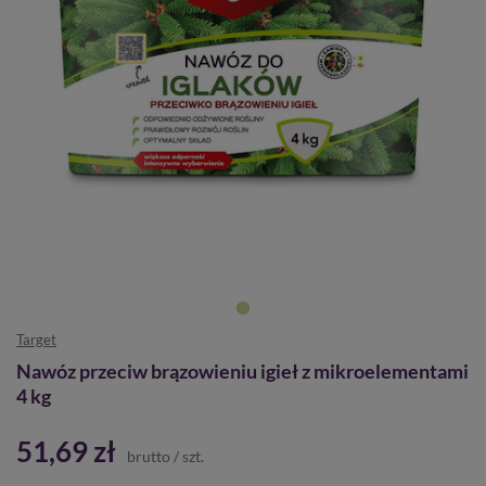
Target
Nawóz przeciw brązowieniu igieł z mikroelementami
4 kg
51,69 zł
brutto
/
szt.