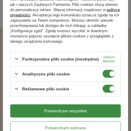
Kategorie powiązane
jak i naszych Zaufanych Partnerów. Pliki cookies służą również
do personalizacji reklam. Więcej informacji znajdziesz w
polityce
prywatności
. Akceptacja tego komunikatu oznacza zgodę na ich
Nawozy dla iglaków
,
zapisywanie na Twoim komputerze. Możesz określić warunki
przechowywania lub dostępu do nich klikając w zakładkę
„Konfiguracja zgód”. Zgodę możesz wycofać w dowolnym
momencie poprzez usunięcie plików cookies z przeglądarki z
danego urządzenia końcowego.
Podobne produkty
Zawsze
Funkcjonalne pliki cookie (niezbędne)
RABAT OD 2 SZT.
RABAT OD 2 SZT.
aktywne
Analityczne pliki cookie
Reklamowe pliki cookie
Potwierdzam wszystkie
Nawóz Uniwersalny 1 kg
NAWÓZ ZADBANY TRAWNIK Z
Potwierdzam wybrane
MĄCZKĄ BAZALTOWĄ 4 kg