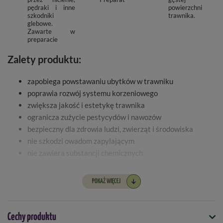
pędraki i inne
powierzchni
szkodniki
trawnika.
glebowe.
Zawarte w
preparacie
Zalety produktu:
zapobiega powstawaniu ubytków w trawniku
poprawia rozwój systemu korzeniowego
zwiększa jakość i estetykę trawnika
ogranicza zużycie pestycydów i nawozów
bezpieczny dla zdrowia ludzi, zwierząt i środowiska
nie szkodzi owadom zapylającym
nie zawiera substancji chemicznych
Sposób stosowania:
POKAŻ WIĘCEJ
Preparat można stosować w formie oprysku lub podlewania,
przy użyciu opryskiwacza lub konewki, równomiernie
Cechy produktu
rozprowadzając go po powierzchni gleby. Po aplikacji zaleca się