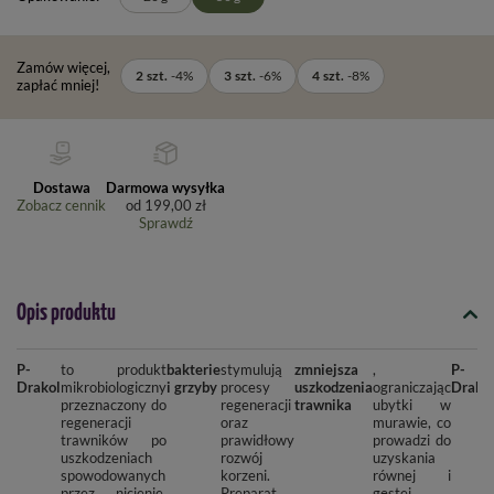
Zamów więcej,
2
szt.
-
4
%
3
szt.
-
6
%
4
szt.
-
8
%
zapłać mniej!
Dostawa
Darmowa wysyłka
Zobacz cennik
od
199,00 zł
Sprawdź
Opis produktu
P-
to produkt
bakterie
stymulują
zmniejsza
,
P-
Drakol
mikrobiologiczny
i grzyby
procesy
uszkodzenia
ograniczając
Drako
przeznaczony do
regeneracji
trawnika
ubytki w
regeneracji
oraz
murawie, co
trawników po
prawidłowy
prowadzi do
uszkodzeniach
rozwój
uzyskania
spowodowanych
korzeni.
równej i
przez nicienie,
Preparat
gęstej