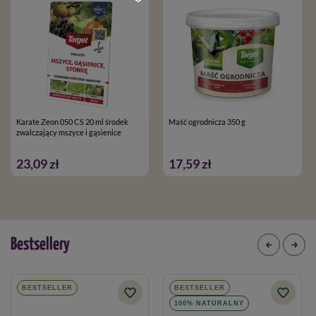
Karate Zeon 050 CS 20 ml środek
Maść ogrodnicza 350 g
zwalczający mszyce i gąsienice
23,09 zł
17,59 zł
Bestsellery
BESTSELLER
BESTSELLER
100% NATURALNY