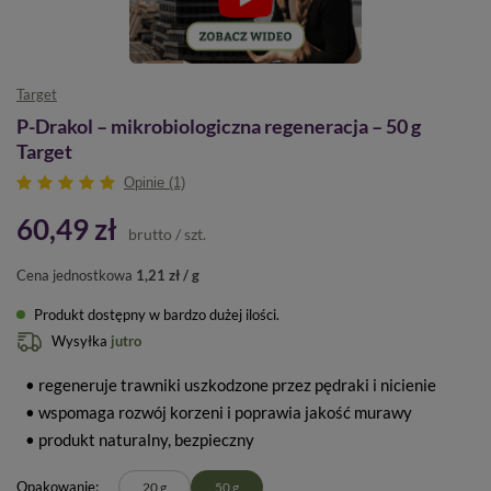
Target
P-Drakol – mikrobiologiczna regeneracja – 50 g
Target
Opinie (1)
60,49 zł
brutto
/
szt.
Cena jednostkowa
1,21 zł / g
Produkt dostępny w bardzo dużej ilości
Wysyłka
jutro
• regeneruje trawniki uszkodzone przez pędraki i nicienie
• wspomaga rozwój korzeni i poprawia jakość murawy
• produkt naturalny, bezpieczny
Opakowanie
20 g
50 g