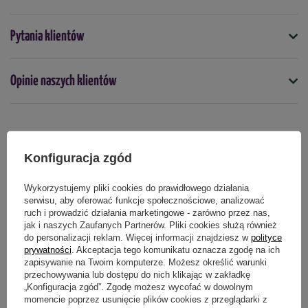
wymieszać go z glebą
, na przykład przez przekopanie lub
Symbol
zagrabienie. W przypadku już założonego trawnika, najlepiej
Pytania klientów
5901875010239
przeprowadzić zabieg po
wertykulacji
lub
aeracji
. Po
zastosowaniu produktu należy intensywnie podlać podłoże, aby
Seria
umożliwić preparatowi dotarcie do strefy korzeniowej.
Opinie naszych klientów
Target Natural
Dawkowanie:
Opakowanie
50 g
20 g
preparatu należy rozpuścić w
4-10 litrach wody
, co
Produkty powiązane
wystarcza na opryskanie
200-250 m²
. Zabieg można powtarzać
Konfiguracja zgód
Forma
2-3 razy w okresie wegetacyjnym
proszek
, w odstępach co
14-21 dni
.
Wykorzystujemy pliki cookies do prawidłowego działania
Produkt można stosować
od marca do końca października
.
RABAT OD 2 SZT.
serwisu, aby oferować funkcje społecznościowe, analizować
ruch i prowadzić działania marketingowe - zarówno przez nas,
Podmiot odpowiedzialny za ten produkt na terenie UE
Więcej
Opakowanie:
jak i naszych Zaufanych Partnerów. Pliki cookies służą również
do personalizacji reklam. Więcej informacji znajdziesz w
polityce
50 g
wystarcza na powierzchnię
625 m²
.
prywatności
. Akceptacja tego komunikatu oznacza zgodę na ich
zapisywanie na Twoim komputerze. Możesz określić warunki
przechowywania lub dostępu do nich klikając w zakładkę
Skład preparatu:
„Konfiguracja zgód”. Zgodę możesz wycofać w dowolnym
momencie poprzez usunięcie plików cookies z przeglądarki z