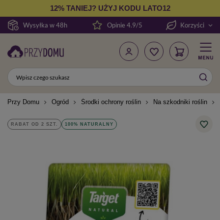
12% TANIEJ? UŻYJ KODU LATO12
Wysyłka w 48h
Opinie 4.9/5
Korzyści
Przy Domu
Ogród
Środki ochrony roślin
Na szkodniki roślin
RABAT OD 2 SZT.
100% NATURALNY