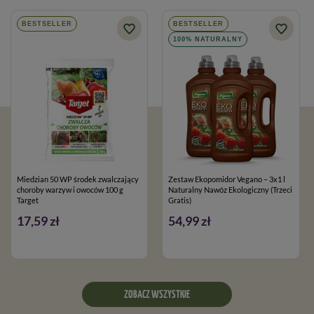
BESTSELLER
BESTSELLER
100% NATURALNY
Miedzian 50 WP środek zwalczający
Zestaw Ekopomidor Vegano – 3x1 l
choroby warzyw i owoców 100 g
Naturalny Nawóz Ekologiczny (Trzeci
Target
Gratis)
17,59 zł
54,99 zł
ZOBACZ WSZYSTKIE