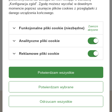
„Konfiguracja zgód”. Zgodę możesz wycofać w dowolnym
momencie poprzez usunięcie plików cookies z przeglądarki z
danego urządzenia końcowego.
Zawsze
Funkcjonalne pliki cookie (niezbędne)
aktywne
Pułapka z żelem na mrówki 2 szt. –
20 g Sumin
Analityczne pliki cookie
27,49 zł
Reklamowe pliki cookie
Kategorie powiązane
Potwierdzam wszystkie
Mrówki
,
Potwierdzam wybrane
Odrzucam wszystkie
Podobne produkty