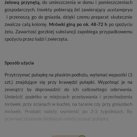
żelową przynętą,
do umieszczenia w domu i pomieszczeniach
gospodarczych. Insekty pobierają żel zawierający
acetamipryd
i przenoszą go do gniazda, dzięki czemu preparat skutecznie
zwalcza całą kolonię.
Mrówki giną po ok. 48-72 h
po spożyciu
żelu. Zawartość gorzkiej substancji zapobiega przypadkowemu
spożyciu przez ludzi i zwierzęta.
Sposób użycia
Przytrzymać pułapkę na płaskim podłożu, wyłamać wypustki (3
szt.) znajdujące się przy krawędzi pułapki. Wypchnąć je na
zewnątrz by doprowadzić do ich całkowitego oderwania.
Umieścić pudełko w miejscach przebywania i przechodzenia
mrówek, przy ścianach w kuchni, na tarasie czy przy gniazdach
mrówek. Produkt należy wymienić po 2-3 tygodniach. By
przerwać działanie biobójcze należy usunąć pułapkę.