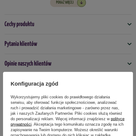
POKAŻ WIĘCEJ
Substancje czynne:
Acetamipryd
– 1 g/kg
Cechy produktu
Opakowanie:
10 g
Symbol
Dostępne opakowania:
10 g; 2 szt. x 10 g
Pytania klientów
5907102015046
Opinie naszych klientów
Produktów biobójczych należy używać z zachowaniem środków
Podmiot odpowiedzialny za ten produkt na terenie UE
Więcej
ostrożności. Przed każdym użyciem należy przeczytać etykietę i
informacje dotyczące produktu.
Konfiguracja zgód
Produkty powiązane
Wykorzystujemy pliki cookies do prawidłowego działania
serwisu, aby oferować funkcje społecznościowe, analizować
ruch i prowadzić działania marketingowe - zarówno przez nas,
jak i naszych Zaufanych Partnerów. Pliki cookies służą również
do personalizacji reklam. Więcej informacji znajdziesz w
polityce
prywatności
. Akceptacja tego komunikatu oznacza zgodę na ich
zapisywanie na Twoim komputerze. Możesz określić warunki
przechowywania lub dostępu do nich klikając w zakładkę