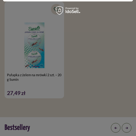
Pułapka z żelem na mrówki 2 szt. – 20
g Sumin
27,49 zł
Bestsellery