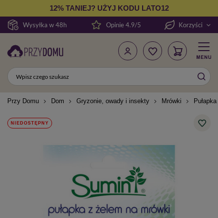
12% TANIEJ? UŻYJ KODU LATO12
Wysyłka w 48h
Opinie 4.9/5
Korzyści
Przy Domu
Dom
Gryzonie, owady i insekty
Mrówki
Pułapka
NIEDOSTĘPNY