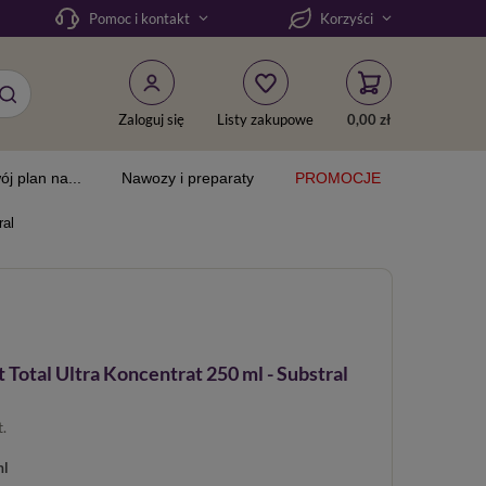
Pomoc i kontakt
Korzyści
Zaloguj się
Listy zakupowe
0,00 zł
ój plan na...
Nawozy i preparaty
PROMOCJE
ral
otal Ultra Koncentrat 250 ml - Substral
t.
ml