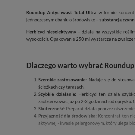
Roundup Antychwast Total Ultra
w formie koncent
jednoczesnym dbaniu o środowisko –
substancją czynn
Herbicyd nieselektywny
– działa na wszystkie roślin
wysokości). Opakowanie 250 ml wystarcza na zwalcze
Dlaczego warto wybrać Roundup 
Szerokie zastosowanie:
Nadaje się do stosowan
ścieżkach czy tarasach.
Szybkie działanie:
Herbicyd ten działa szybko,
zaobserwować już po 2-3 godzinach od oprysku. C
Skuteczność
: Preparat działa poprzez niszczen
Przyjazność dla środowiska:
Koncentrat ten nie
aktywnej - kwasie pelargonowym, który ulega bio