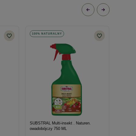
100% NATURALNY
100% N
SUBSTRAL Multi-insekt . Naturen.
Roundup 
owadobójczy 750 ML
Koncentr