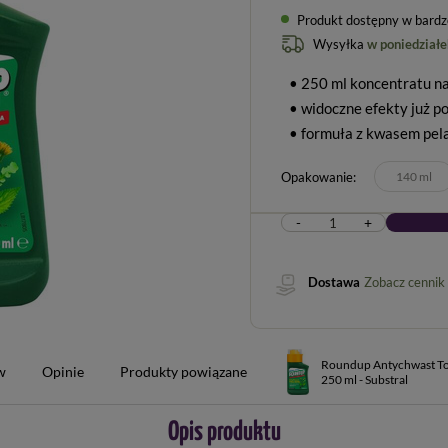
Produkt dostępny w bardzo 
Wysyłka
w poniedziałe
• 250 ml koncentratu n
• widoczne efekty już po
• formuła z kwasem pe
Opakowanie
140 ml
-
+
Dostawa
Zobacz cennik
Roundup Antychwast Tot
w
Opinie
Produkty powiązane
250 ml - Substral
Opis produktu