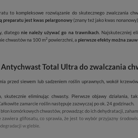
ratu to kompleksowe rozwiązanie do skutecznego zwalczania ch
ą preparatu jest kwas pelargonowy
(znany też jako kwas nonanowy),
y, dlatego
nie należy używać go na trawnikach
. Najskuteczniej e
2
nie chwastów na 100 m
powierzchni, a
pierwsze efekty można zauważ
Antychwast Total Ultra do zwalczania c
ia przed siewem lub sadzeniem roślin uprawnych, wokół krzewów 
 skutecznie eliminując chwasty. Pierwsze objawy działania, tak
ałkowite zamarcie roślin następuje zazwyczaj po ok. 24 godzinach.
ie błon komórkowych chwastów, prowadząc do ich dehydratacji, zahamo
 zawiera glifosatu, co sprawia, że jest to wybór przyjazny środowi
degradacji w glebie.