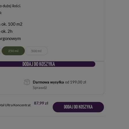
dużej ilości
k
a ok. 100 m2
 ok. 2h
largonowym
250 ml
500 ml
DODAJ DO KOSZYKA
Darmowa wysyłka
od
199,00 zł
Sprawdź
87,99 zł
al Ultra Koncentrat
DODAJ DO KOSZYKA