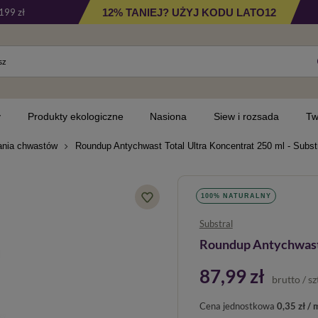
12% TANIEJ? UŻYJ KODU LATO12
199 zł
y
Produkty ekologiczne
Nasiona
Siew i rozsada
Tw
ania chwastów
Roundup Antychwast Total Ultra Koncentrat 250 ml - Subst
100% NATURALNY
Substral
Roundup Antychwast T
87,99 zł
brutto
/
sz
Cena jednostkowa
0,35 zł / 