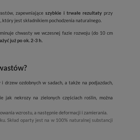
wastów, zapewniające
szybkie i trwałe rezultaty
przy
 który jest składnikiem pochodzenia naturalnego.
liminuje chwasty we wczesnej fazie rozwoju (do 10 cm
yć już po ok. 2-3 h.
hwastów?
i drzew ozdobnych w sadach, a także na podjazdach,
ie jak nekrozy na zielonych częściach roślin, można
wania wzrostu, a następnie deformacji i zamierania.
sku. Skład oparty jest na w 100% naturalnej substancji