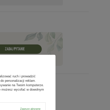
atu na sąsiednie obszary;
zyć skuteczność zabiegu;
ZADAJ PYTANIE
alizować ruch i prowadzić
do personalizacji reklam.
isywanie na Twoim komputerze.
odę możesz wycofać w dowolnym
Zawsze aktywne
22/15/9335