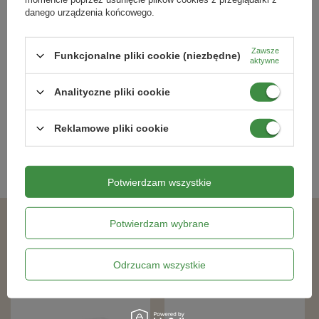
danego urządzenia końcowego.
Zawsze
Funkcjonalne pliki cookie (niezbędne)
aktywne
Karate Gold – Zwalcza Szkodniki
Shot Koncentrat Do Zwalczania
Roślin – 20 ml Sumin
Kleszczy w Ogrodzie 50 ml
Analityczne pliki cookie
21,99 zł
45,09 zł
Reklamowe pliki cookie
Kategorie powiązane
Potwierdzam wszystkie
Potwierdzam wybrane
Podobne produkty
Odrzucam wszystkie