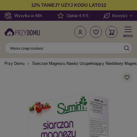
12% TANIEJ? UŻYJ KODU LATO12
Wysyłka w 48h
Opinie 4.9/5
Korzyści
Przy Domu
Siarczan Magnezu Nawóz Uzupełniający Niedobory Magnezu