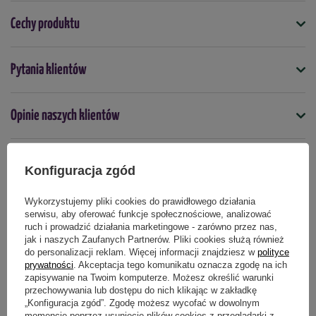
Skład nawozu
Cechy produktu
magnez (Mg),
Symbol
siarka (S).
Pytania klientów
5907102009984
Kiedy stosować
Opinie naszych klientów
kwiecień
maj
czerwiec
lipiec
sierpień
wrzesień
październik
Forma
granulki
Konfiguracja zgód
Produkty powiązane
Typ nawozu
Wykorzystujemy pliki cookies do prawidłowego działania
mineralny
serwisu, aby oferować funkcje społecznościowe, analizować
ruch i prowadzić działania marketingowe - zarówno przez nas,
jak i naszych Zaufanych Partnerów. Pliki cookies służą również
Podmiot odpowiedzialny za ten produkt na terenie UE
Więcej
do personalizacji reklam. Więcej informacji znajdziesz w
polityce
prywatności
. Akceptacja tego komunikatu oznacza zgodę na ich
zapisywanie na Twoim komputerze. Możesz określić warunki
przechowywania lub dostępu do nich klikając w zakładkę
„Konfiguracja zgód”. Zgodę możesz wycofać w dowolnym
momencie poprzez usunięcie plików cookies z przeglądarki z