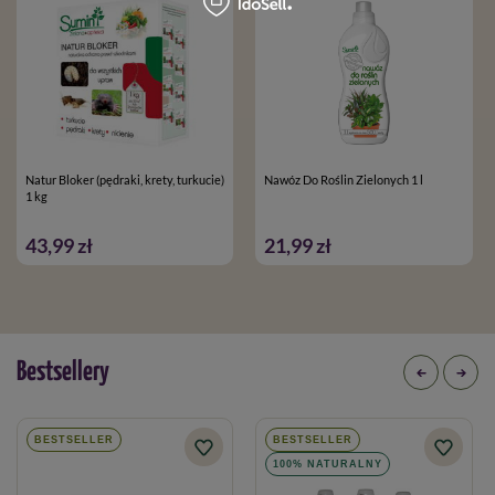
Natur Bloker (pędraki, krety, turkucie)
Nawóz Do Roślin Zielonych 1 l
1 kg
43,99 zł
21,99 zł
Bestsellery
BESTSELLER
BESTSELLER
100% NATURALNY