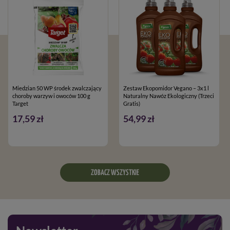
Miedzian 50 WP środek zwalczający
Zestaw Ekopomidor Vegano – 3x1 l
choroby warzyw i owoców 100 g
Naturalny Nawóz Ekologiczny (Trzeci
Target
Gratis)
17,59 zł
54,99 zł
ZOBACZ WSZYSTKIE