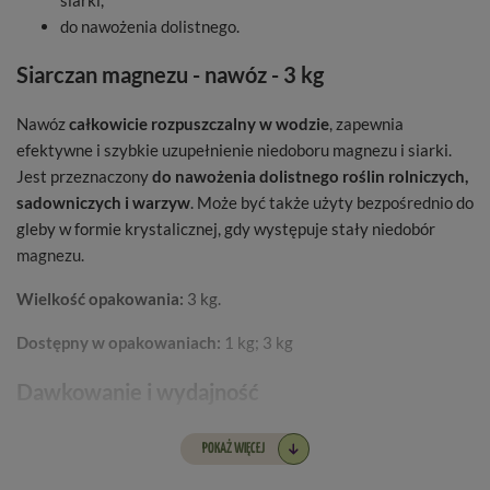
siarki,
do nawożenia dolistnego.
Siarczan magnezu - nawóz - 3 kg
Nawóz
całkowicie rozpuszczalny w wodzie
, zapewnia
efektywne i szybkie uzupełnienie niedoboru magnezu i siarki.
Jest przeznaczony
do nawożenia dolistnego roślin rolniczych,
sadowniczych i warzyw
. Może być także użyty bezpośrednio do
gleby w formie krystalicznej, gdy występuje stały niedobór
magnezu.
Wielkość opakowania:
3 kg.
Dostępny w opakowaniach:
1 kg; 3 kg
Dawkowanie i wydajność
2
Opakowanie 3 kg wystarcza maksymalnie na 6666 m
POKAŻ WIĘCEJ
powierzchni.