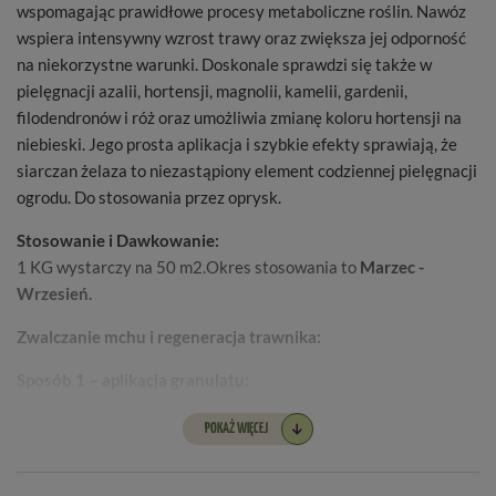
wspomagając prawidłowe procesy metaboliczne roślin.
Nawóz
wspiera intensywny wzrost trawy oraz zwiększa jej odporność
na niekorzystne warunki. Doskonale sprawdzi się także w
pielęgnacji azalii, hortensji, magnolii, kamelii, gardenii,
filodendronów i róż oraz
umożliwia zmianę koloru hortensji na
niebieski.
Jego prosta aplikacja i szybkie efekty sprawiają, że
siarczan żelaza to niezastąpiony element codziennej pielęgnacji
ogrodu. Do stosowania przez oprysk.
Stosowanie i Dawkowanie:
1 KG wystarczy na 50 m2.
Okres stosowania to
Marzec -
Wrzesień.
Zwalczanie mchu i regeneracja trawnika:
Sposób 1 – aplikacja granulatu:
-
Skosić trawnik.
POKAŻ WIĘCEJ
- Rozsypać nawóz równomiernie na miejscach porośniętych
mchem w ilości
20 g na 1 m² powierzchni
.
- Obficie podlać wodą.