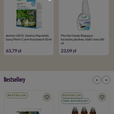
Amistar 250 SC Zwalcza Mączniaki,
Płyn Na Owady Biegające -
Szarą Pleśń i Czerń Krzyżowych 50 ml
karaluchy, pluskwy, rybiki i inne 500
ml
63,79 zł
23,09 zł
Bestsellery
BESTSELLER
BESTSELLER
100% NATURALNY