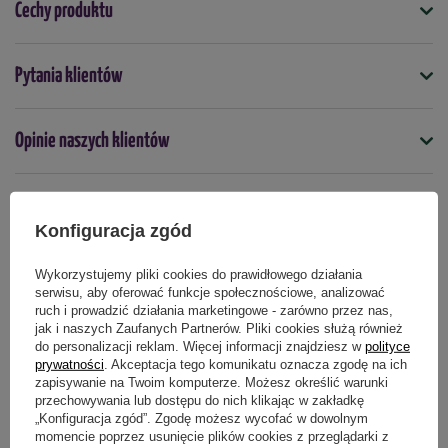
Cechy produktu
Sposób 2 – aplikacja w formie cieczy:
-
Rozpuścić
20 g nawozu w 10 litrach wody
.
Symbol
Pytania klientów
- Podlać równomiernie
1 m² trawnika
przy pomocy konewki.
5907102056605
- Po
7 dniach
, wygrabić poczerniały mech.
- Zabieg działa regenerująco na trawnik. Ewentualne ubytki
Zwalczane choroby
Opinie naszych klientów
choroby fizjologiczne
uzupełnić nasionami mieszanki traw.
WAŻNE:
Kiedy stosować
kwiecień
maj
czerwiec
lipiec
sierpień
wrzesień
Unikać kontaktu nawozu z płytami, obrzeżami i innymi
Konfiguracja zgód
Produkty powiązane
materiałami budowlanymi. Stosować wyłącznie przy
Forma
bezwietrznej pogodzie
.
granulki
Wykorzystujemy pliki cookies do prawidłowego działania
serwisu, aby oferować funkcje społecznościowe, analizować
Zastosowanie w ogrodnictwie ozdobnym:
ruch i prowadzić działania marketingowe - zarówno przez nas,
Typ nawozu
jak i naszych Zaufanych Partnerów. Pliki cookies służą również
mineralny
do personalizacji reklam. Więcej informacji znajdziesz w
polityce
Zmiana koloru hortensji ogrodowej (z wyjątkiem odmian
prywatności
. Akceptacja tego komunikatu oznacza zgodę na ich
białych):
- 30 g nawozu na roślinę
zapisywanie na Twoim komputerze. Możesz określić warunki
Podmiot odpowiedzialny za ten produkt na terenie UE
Więcej
przechowywania lub dostępu do nich klikając w zakładkę
„Konfiguracja zgód”. Zgodę możesz wycofać w dowolnym
Wsparcie przy zaburzeniach fizjologicznych (np. chloroza
momencie poprzez usunięcie plików cookies z przeglądarki z