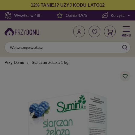
12% TANIEJ? UŻYJ KODU LATO12
Wysyłka w 48h
Opinie 4.9/5
Korzyści
Przy Domu
Siarczan żelaza 1 kg