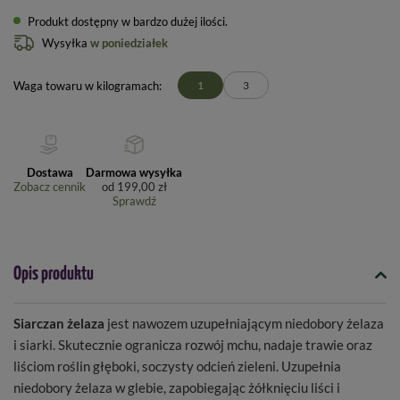
Produkt dostępny w bardzo dużej ilości
Wysyłka
w poniedziałek
Waga towaru w kilogramach
1
3
Dostawa
Darmowa wysyłka
Zobacz cennik
od
199,00 zł
Sprawdź
Opis produktu
Siarczan żelaza
jest nawozem uzupełniającym niedobory żelaza
i siarki.
Skutecznie ogranicza rozwój mchu, nadaje trawie oraz
liściom roślin głęboki, soczysty odcień zieleni. Uzupełnia
niedobory żelaza w glebie, zapobiegając żółknięciu liści i