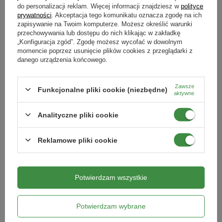
Opryskiwanie
: 100-200 ml ekstraktu na 10 litrów wody.
Forma
do personalizacji reklam. Więcej informacji znajdziesz w
polityce
prywatności
. Akceptacja tego komunikatu oznacza zgodę na ich
płyn
Uwaga!
Unikać jednoczesnego stosowania wyciągu ze skrzypu
zapisywanie na Twoim komputerze. Możesz określić warunki
100% NATURALNY
przechowywania lub dostępu do nich klikając w zakładkę
z chemicznymi środkami ochrony roślin, aby zachować
Polecany do szklarni
„Konfiguracja zgód”. Zgodę możesz wycofać w dowolnym
skuteczność działania naturalnego preparatu.
tak
momencie poprzez usunięcie plików cookies z przeglądarki z
danego urządzenia końcowego.
Podmiot odpowiedzialny za ten produkt na terenie UE
Więcej
Zawsze
Funkcjonalne pliki cookie (niezbędne)
Skład
aktywne
Ekstrakt z procesu fermentacji skrzypu polnego z bakteriami
Analityczne pliki cookie
bacillus
i
lactobacillus
.
Skrzyp 500 ml – odporność na
Reklamowe pliki cookie
choroby grzybowe– ProbioOgród
Opakowanie
: 2 l
32,99 zł
Potwierdzam wszystkie
Kategorie powiązane
Potwierdzam wybrane