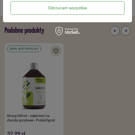
Ekologicznie na choroby roślin
,
Odrzucam wszystkie
Podobne produkty
100% NATURALNY
Skrzyp 500 ml – odporność na
choroby grzybowe– ProbioOgród
32,99 zł