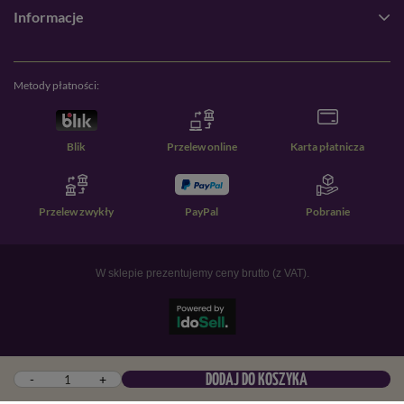
Informacje
Metody płatności:
Blik
Przelew online
Karta płatnicza
Przelew zwykły
PayPal
Pobranie
W sklepie prezentujemy ceny brutto (z VAT).
-
+
DODAJ DO KOSZYKA