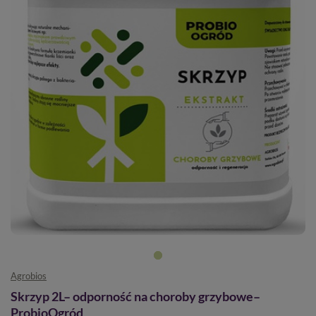
Agrobios
Skrzyp 2L– odporność na choroby grzybowe–
ProbioOgród