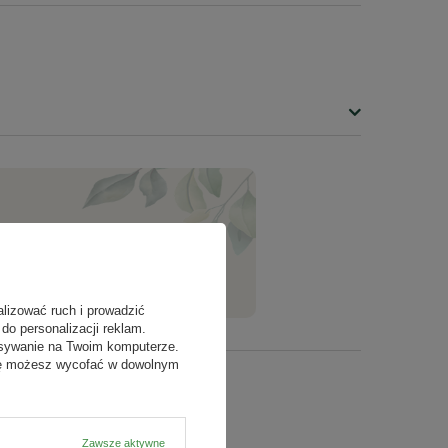
ZADAJ PYTANIE
alizować ruch i prowadzić
do personalizacji reklam.
isywanie na Twoim komputerze.
odę możesz wycofać w dowolnym
Zawsze aktywne