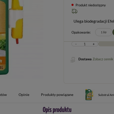
Produkt niedostępny
Ulega biodegradacji Efe
Opakowanie
1 litr
-
+
Dostawa
Zobacz cennik
entów
Opinie
Produkty powiązane
Substral An
Opis produktu