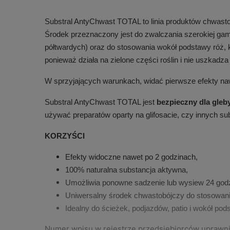
Substral AntyChwast TOTAL to linia produktów chwast
Środek przeznaczony jest do zwalczania szerokiej gamy
półtwardych) oraz do stosowania wokół podstawy róż,
ponieważ działa na zielone części roślin i nie uszkadza
W sprzyjających warunkach, widać pierwsze efekty na
Substral AntyChwast TOTAL jest
bezpieczny dla gleb
używać preparatów oparty na glifosacie, czy innych s
KORZYŚCI
Efekty widoczne nawet po 2 godzinach,
100% naturalna substancja aktywna,
Umożliwia ponowne sadzenie lub wysiew 24 godzi
Uniwersalny środek chwastobójczy do stosowania
Idealny do ścieżek, podjazdów, patio i wokół pod
Numer wpisu w rejestrze przedsiębiorców uprawn