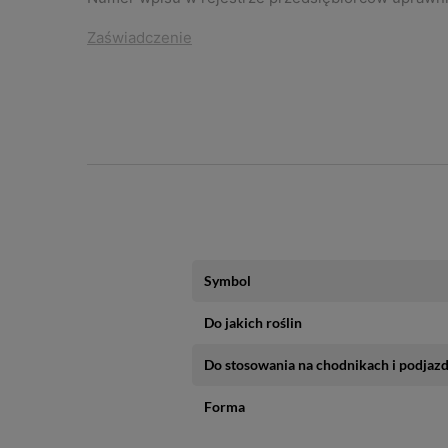
Zaświadczenie
Ze środków ochrony roślin należy korzystać z zac
produktu. Nabycie środków ochrony roślin mogą dok
o
Symbol
Do jakich roślin
Do stosowania na chodnikach i podjaz
Forma