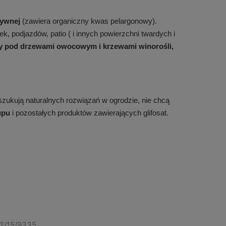
tywnej
(zawiera organiczny kwas pelargonowy).
, podjazdów, patio ( i innych powierzchni twardych i
y pod drzewami owocowym i krzewami winorośli,
oszukują naturalnych rozwiązań w ogrodzie, nie chcą
upu
i pozostałych produktów zawierających glifosat.
22/15/9335