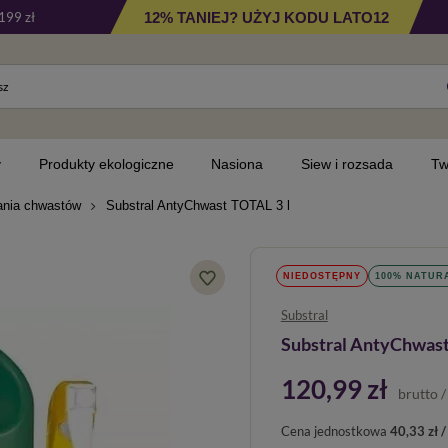
12% TANIEJ? UŻYJ KODU LATO12
199 zł
y
Produkty ekologiczne
Nasiona
Siew i rozsada
Tw
ania chwastów
Substral AntyChwast TOTAL 3 l
NIEDOSTĘPNY
100% NATUR
Substral
Substral AntyChwast
120,99 zł
brutto
Cena jednostkowa
40,33 zł / 