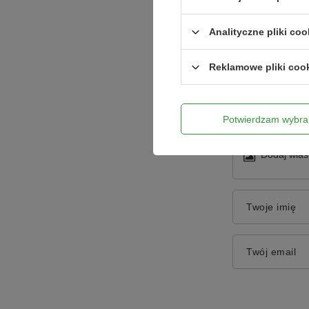
Analityczne pliki coo
Reklamowe pliki coo
Treść twojej o
Potwierdzam wybra
Dodaj włas
Twoje imię
Twój email