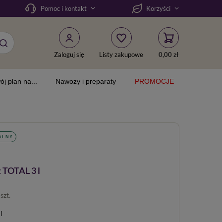
Pomoc i kontakt
Korzyści
Zaloguj się
Listy zakupowe
0,00 zł
ój plan na...
Nawozy i preparaty
PROMOCJE
ALNY
 TOTAL 3 l
/
szt.
l