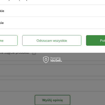
Twoja ocena:
5/5
kie
kie
pinii
ne
Odrzucam wszystkie
Po
ne zdjęcie produktu:
Wyślij opinię