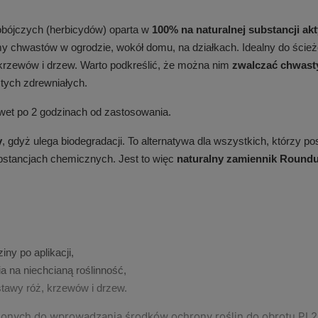
obójczych (herbicydów) oparta w
100% na naturalnej substancji ak
 chwastów w ogrodzie, wokół domu, na działkach. Idealny do ścieżek
 krzewów i drzew. Warto podkreślić, że można nim
zwalczać chwast
 tych zdrewniałych.
wet po 2 godzinach od zastosowania.
y
, gdyż ulega biodegradacji. To alternatywa dla wszystkich, którzy p
ubstancjach chemicznych. Jest to więc
naturalny zamiennik Round
ny po aplikacji,
 na niechcianą roślinność,
stawy róż, krzewów i drzew.
ionych do wprowadzania środków ochrony roślin do obrotu PL