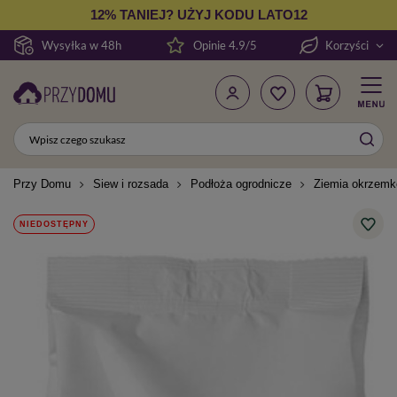
12% TANIEJ? UŻYJ KODU LATO12
Wysyłka w 48h
Opinie 4.9/5
Korzyści
Przy Domu
Siew i rozsada
Podłoża ogrodnicze
Ziemia okrzemk
NIEDOSTĘPNY