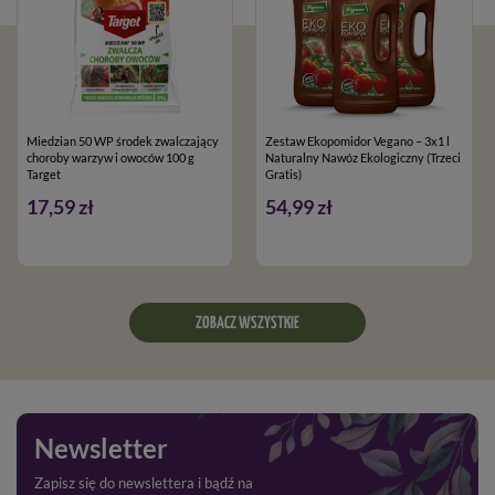
Miedzian 50 WP środek zwalczający
Zestaw Ekopomidor Vegano – 3x1 l
choroby warzyw i owoców 100 g
Naturalny Nawóz Ekologiczny (Trzeci
Target
Gratis)
17,59 zł
54,99 zł
ZOBACZ WSZYSTKIE
Newsletter
Zapisz się do newslettera i bądź na