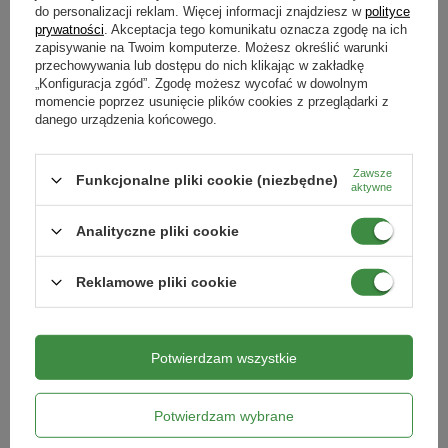
Symbol
do personalizacji reklam. Więcej informacji znajdziesz w
polityce
Pytania klientów
przez warunki stresowe, takie jak susza czy zasolenie
5906468914000
prywatności
. Akceptacja tego komunikatu oznacza zgodę na ich
gleby.
zapisywanie na Twoim komputerze. Możesz określić warunki
Polepszenie podłoża:
Pył z diatomitu poprawia strukturę
przechowywania lub dostępu do nich klikając w zakładkę
Kiedy stosować
Opinie naszych klientów
„Konfiguracja zgód”. Zgodę możesz wycofać w dowolnym
kwiecień
maj
czerwiec
lipiec
sierpień
wrzesień
październik
gleby oraz jej właściwości, napowietrzając i wzbogacając
momencie poprzez usunięcie plików cookies z przeglądarki z
o krzem i inne cenne mikroelementy. Zawartość ziemi
danego urządzenia końcowego.
Forma
okrzemkowej w podłożu wpływa również na ograniczenie
proszek
pobierania metali ciężkich.
Zawsze
Produkty powiązane
Funkcjonalne pliki cookie (niezbędne)
Dostępność składników:
Zwiększony wzrost strefy
aktywne
Typ nawozu
korzeniowej i jej napowietrzenie umożliwia łatwiejsze
mineralny
Analityczne pliki cookie
pobieranie składników oraz gromadzenie ich.
Polecany do szklarni
Zwiększone plonowanie:
Nawożenie diatomitem wpływa
tak
na polepszenie kondycji roślin, lepszy wzrost i rozwój oraz
Reklamowe pliki cookie
uzyskanie większych plonów.
Oszczędność wody
: Poprawa retencji wody w glebie po
zastosowaniu ziemi okrzemkowej sprawia, że
Potwierdzam wszystkie
zmniejszona zostaje konieczność podlewania o ok. 30-
40%, zachowując optymalny poziom wilgotności.
Potwierdzam wybrane
Ekonomia
: Stosowanie ziemi okrzemkowej zmniejsza