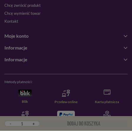
Chcę zwrócić produkt
Chcę wymienić towar
Kontakt
Moje konto
Informacje
Informacje
Metody płatności:
Blik
Przelew online
Karta płatnicza
Przelew zwykły
PayPal
Pobranie
-
+
DODAJ DO KOSZYKA