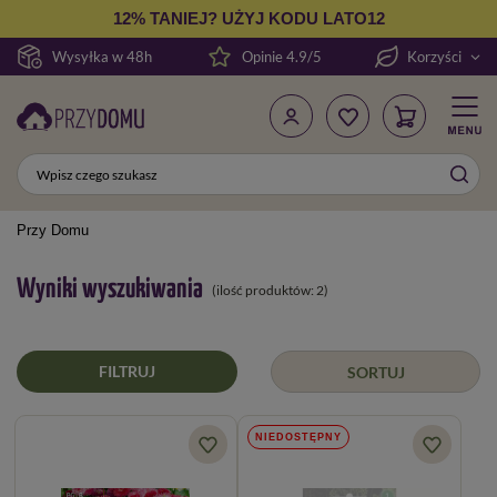
12% TANIEJ? UŻYJ KODU LATO12
Wysyłka w 48h
Opinie 4.9/5
Korzyści
Przy Domu
Wyniki wyszukiwania
(ilość produktów:
2
)
FILTRUJ
SORTUJ
NIEDOSTĘPNY