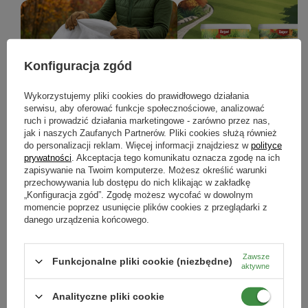
Konfiguracja zgód
Prace w ogrodzie w listopadzie -
Jesienne nawożenie roślin – j
Wykorzystujemy pliki cookies do prawidłowego działania
serwisu, aby oferować funkcje społecznościowe, analizować
kompletny poradnik, jak
przygotować ogród na zimę?
ruch i prowadzić działania marketingowe - zarówno przez nas,
przygotować ogród do zimy
jak i naszych Zaufanych Partnerów. Pliki cookies służą również
Jesienne nawożenie to kluczowy k
do personalizacji reklam. Więcej informacji znajdziesz w
polityce
który pomoże wzmocnić rośliny przed
Jesienne prace w ogrodzie: pielęgnacja
nadejściem zimy i przygotować je
prywatności
. Akceptacja tego komunikatu oznacza zgodę na ich
roślin, ochrona przed mrozem,
bujnego wzrostu wiosną.
zapisywanie na Twoim komputerze. Możesz określić warunki
nawożenie i porządki. Sprawdź, jak
przechowywania lub dostępu do nich klikając w zakładkę
przygotować ogród do zimy krok po
kroku.
„Konfiguracja zgód”. Zgodę możesz wycofać w dowolnym
momencie poprzez usunięcie plików cookies z przeglądarki z
danego urządzenia końcowego.
CZYTAJ WIĘCEJ
CZYTAJ WIĘCEJ
Zawsze
Funkcjonalne pliki cookie (niezbędne)
aktywne
ZOBACZ WSZYSTKIE
Analityczne pliki cookie