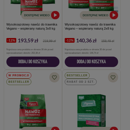
DOSTĘPNE WIDEO
DOSTĘPNE WIDEO
Wysokoazotowy nawóz do trawnika
Wysokoazotowy nawóz do trawnika
Vegano – wspierany naturą 3x8 kg
Vegano – wspierany naturą 2x8 kg
193,59 zł
140,36 zł
-12%
-12%
219,99 zł
159,49 zł
Najniższa cena produktu w okresie 30 dni przed
Najniższa cena produktu w okresie 30 dni przed
wprowadzeniem obniżki:
202,38 zł
wprowadzeniem obniżki:
146,74 zł
DODAJ DO KOSZYKA
DODAJ DO KOSZYKA
W PROMOCJI
BESTSELLER
BESTSELLER
RABAT OD 2 SZT.