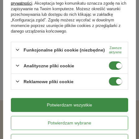
prywatności
. Akceptacja tego komunikatu oznacza zgodę na ich
zapisywanie na Twoim komputerze. Możesz określić warunki
przechowywania lub dostępu do nich klikając w zakładkę
„Konfiguracja zgód”. Zgodę możesz wycofać w dowolnym
momencie poprzez usunięcie plików cookies z przeglądarki z
danego urządzenia końcowego.
DOSTĘPNE WIDEO
Zawsze
Funkcjonalne pliki cookie (niezbędne)
aktywne
Nasiona trawy – Vegano – trawnik
odporny na psa – 4 kg
Analityczne pliki cookie
164,99 zł
Reklamowe pliki cookie
DODAJ DO KOSZYKA
Potwierdzam wszystkie
Polecane produkty
Potwierdzam wybrane