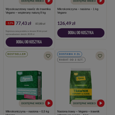
DOSTĘPNE WIDEO
DOSTĘPNE WIDEO
Wysokoazotowy nawóz do trawnika
Mikrokoniczyna – nasiona – 1 kg
Vegano – wspierany naturą 8 kg
Vegano
77,43 zł
126,49 zł
-12%
87,99 zł
Najniższa cena produktu w okresie 30 dni przed
DODAJ DO KOSZYKA
wprowadzeniem obniżki:
80,95 zł
DODAJ DO KOSZYKA
BESTSELLER
DOSTAWA 0 ZŁ
RABAT OD 2 SZT.
DOSTĘPNE WIDEO
DOSTĘPNE WIDEO
Mikrokoniczyna – nasiona – 0,5 kg
Nasiona trawy – Vegano – trawnik
Vegano
odporny na suszę – 4 kg