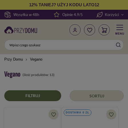
12% TANIEJ? UŻYJ KODU LATO12
Wysyłka w 48h
Opinie 4.9/5
Korzyści
Przy Domu
Vegano
Vegano
(ilość produktów:
13
)
FILTRUJ
SORTUJ
DOSTAWA 0 ZŁ