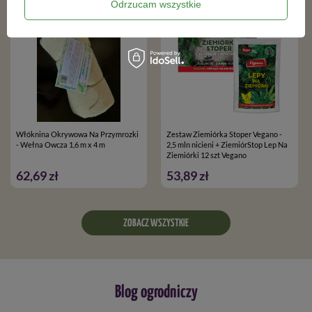
Odrzucam wszystkie
Włóknina Okrywowa Na Przymrozki
Zestaw Ziemiórka Stoper Vegano -
- Wełna Owcza 1,6 m x 4 m
2,5 mln nicieni + ZiemiórStop Lep Na
Ziemiórki 12 szt Vegano
62,69 zł
53,89 zł
ZOBACZ WSZYSTKIE
Blog ogrodniczy