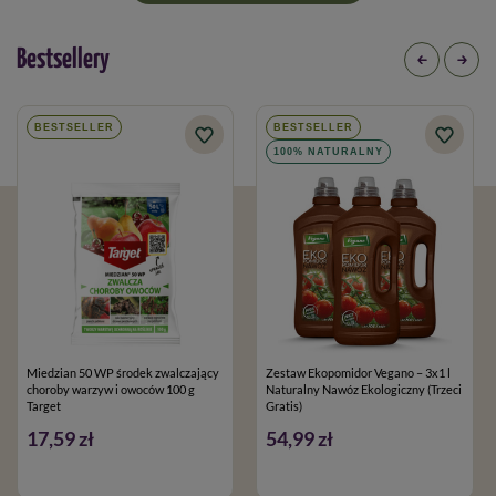
Bestsellery
BESTSELLER
BESTSELLER
100% NATURALNY
Miedzian 50 WP środek zwalczający
Zestaw Ekopomidor Vegano – 3x1 l
choroby warzyw i owoców 100 g
Naturalny Nawóz Ekologiczny (Trzeci
Target
Gratis)
17,59 zł
54,99 zł