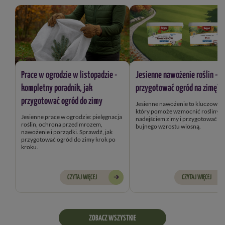
Prace w ogrodzie w listopadzie -
Jesienne nawożenie roślin – j
kompletny poradnik, jak
przygotować ogród na zimę?
przygotować ogród do zimy
Jesienne nawożenie to kluczowy k
który pomoże wzmocnić rośliny przed
Jesienne prace w ogrodzie: pielęgnacja
nadejściem zimy i przygotować je
roślin, ochrona przed mrozem,
bujnego wzrostu wiosną.
nawożenie i porządki. Sprawdź, jak
przygotować ogród do zimy krok po
kroku.
CZYTAJ WIĘCEJ
CZYTAJ WIĘCEJ
ZOBACZ WSZYSTKIE