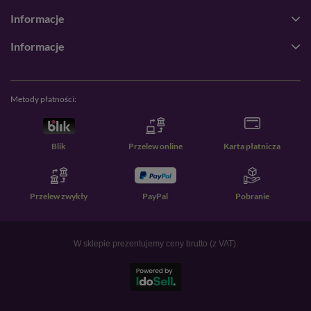
Informacje
Informacje
Metody płatności:
Blik
Przelew online
Karta płatnicza
Przelew zwykły
PayPal
Pobranie
W sklepie prezentujemy ceny brutto (z VAT).