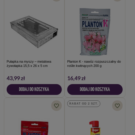
Pułapka na myszy – metalowa
Planton K - nawóz rozpuszczalny do
żywołapka 15,5 x 26 x 5 cm
roślin kwitnących 200 g
43,99 zł
16,49 zł
DODAJ DO KOSZYKA
DODAJ DO KOSZYKA
RABAT OD 2 SZT.