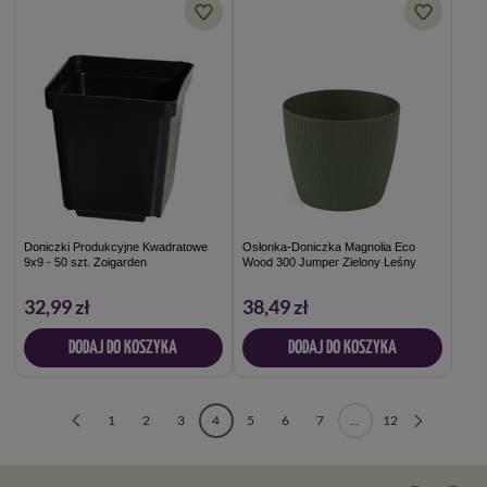
Doniczki Produkcyjne Kwadratowe
Osłonka-Doniczka Magnolia Eco
9x9 - 50 szt. Zoigarden
Wood 300 Jumper Zielony Leśny
32,99 zł
38,49 zł
DODAJ DO KOSZYKA
DODAJ DO KOSZYKA
1
2
3
4
5
6
7
...
12