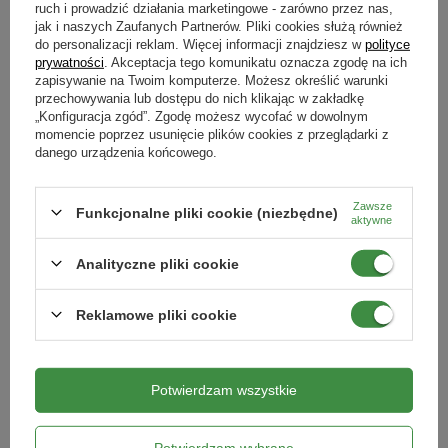
ruch i prowadzić działania marketingowe - zarówno przez nas,
jak i naszych Zaufanych Partnerów. Pliki cookies służą również
Taca Do Grillowania Ze Stali 34 x 24
Szpikulce Do Szaszłyków 40 szt.
do personalizacji reklam. Więcej informacji znajdziesz w
polityce
x 2,5 cm MG247 GrillMaster
MG135 GrillMaster
prywatności
. Akceptacja tego komunikatu oznacza zgodę na ich
zapisywanie na Twoim komputerze. Możesz określić warunki
18,69 zł
5,49 zł
przechowywania lub dostępu do nich klikając w zakładkę
„Konfiguracja zgód”. Zgodę możesz wycofać w dowolnym
DODAJ DO KOSZYKA
DODAJ DO KOSZYKA
momencie poprzez usunięcie plików cookies z przeglądarki z
danego urządzenia końcowego.
Zawsze
Funkcjonalne pliki cookie (niezbędne)
aktywne
Analityczne pliki cookie
Reklamowe pliki cookie
Potwierdzam wszystkie
Szpikulec Do Kiełbasek MG279 – Stal
Podstawka Respana Grow Tray 576
Chromowana dł. 102 cm GrillMaster
x 456 x 110 mm Prosperplast
Potwierdzam wybrane