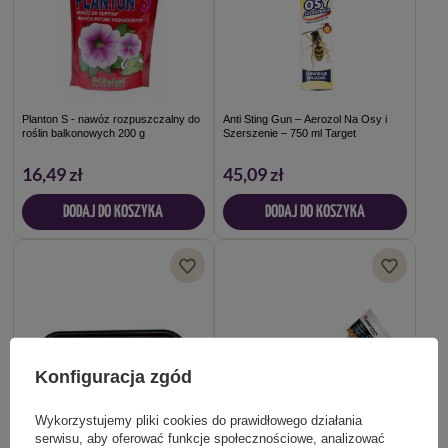
Planton S - nawóz rozpuszczalny do
Anti Sting Gun – Aerozol Na Osy i
roślin balkonowych 200 g
Szerszenie – 750 ml Target
16,49 zł
45,09 zł
DODAJ DO KOSZYKA
DODAJ DO KOSZYKA
Konfiguracja zgód
Wykorzystujemy pliki cookies do prawidłowego działania
serwisu, aby oferować funkcje społecznościowe, analizować