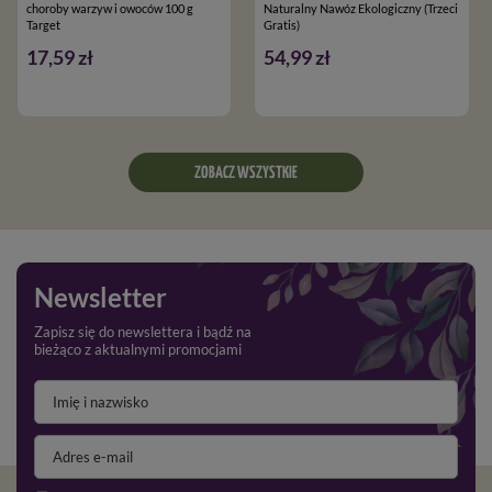
choroby warzyw i owoców 100 g
Naturalny Nawóz Ekologiczny (Trzeci
Target
Gratis)
17,59 zł
54,99 zł
ZOBACZ WSZYSTKIE
Newsletter
Zapisz się do newslettera i bądź na
bieżąco z aktualnymi promocjami