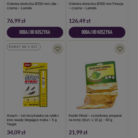
Osłonka doniczka Ø250 mm Lilia –
Osłonka doniczka Ø300 mm Finezja
czarna – Lamela
– czarna – Lamela
76,99 zł
126,49 zł
DODAJ DO KOSZYKA
DODAJ DO KOSZYKA
RABAT OD 2 SZT.
4roach – żel strzykawka na rybiki i
Kostki Himal – czosnkowy preparat
inne owady biegające trutka – 5 g
na krety (6szt. x 10 g) – 60 g
Target
34,09 zł
21,99 zł