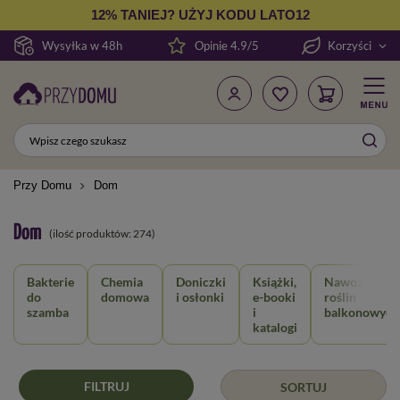
12% TANIEJ? UŻYJ KODU LATO12
Wysyłka w 48h
Opinie 4.9/5
Korzyści
Przy Domu
Dom
Dom
(ilość produktów:
274
)
Bakterie
Chemia
Doniczki
Książki,
Nawozy dla
do
domowa
i osłonki
e-booki
roślin
szamba
i
balkonowych
katalogi
FILTRUJ
SORTUJ