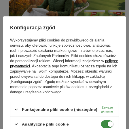
Konfiguracja zgód
Prace w ogrodzie w listopadzie -
Jesienne nawożenie roślin – j
Wykorzystujemy pliki cookies do prawidłowego działania
serwisu, aby oferować funkcje społecznościowe, analizować
kompletny poradnik, jak
przygotować ogród na zimę?
ruch i prowadzić działania marketingowe - zarówno przez nas,
przygotować ogród do zimy
jak i naszych Zaufanych Partnerów. Pliki cookies służą również
Jesienne nawożenie to kluczowy k
do personalizacji reklam. Więcej informacji znajdziesz w
polityce
który pomoże wzmocnić rośliny przed
Jesienne prace w ogrodzie: pielęgnacja
nadejściem zimy i przygotować je
prywatności
. Akceptacja tego komunikatu oznacza zgodę na ich
roślin, ochrona przed mrozem,
bujnego wzrostu wiosną.
zapisywanie na Twoim komputerze. Możesz określić warunki
nawożenie i porządki. Sprawdź, jak
przechowywania lub dostępu do nich klikając w zakładkę
przygotować ogród do zimy krok po
kroku.
„Konfiguracja zgód”. Zgodę możesz wycofać w dowolnym
momencie poprzez usunięcie plików cookies z przeglądarki z
danego urządzenia końcowego.
CZYTAJ WIĘCEJ
CZYTAJ WIĘCEJ
Zawsze
Funkcjonalne pliki cookie (niezbędne)
aktywne
ZOBACZ WSZYSTKIE
Analityczne pliki cookie