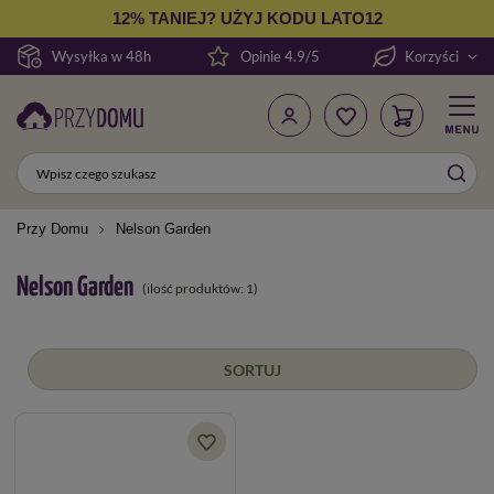
12% TANIEJ? UŻYJ KODU LATO12
Wysyłka w 48h
Opinie 4.9/5
Korzyści
Przy Domu
Nelson Garden
Nelson Garden
(ilość produktów:
1
)
SORTUJ