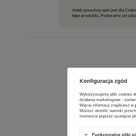
Jeżeli powyższy opis jest dla Cieb
tego produktu. Postaramy się odpo
Konfiguracja zgód
Wykorzystujemy pliki cookies d
Treść twojej o
działania marketingowe - zarówn
Więcej informacji znajdziesz w
Możesz określić warunki przec
momencie poprzez usunięcie pl
Funkcjonalne pliki c
Dodaj włas