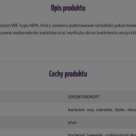
Opis produktu
 WE typu NPK, który zawiera podstawowe składniki pokarmowe : azot
ensywne wybarwienie kwiatów oraz wydłuża okres kwitnienia wszystk
Cechy produktu
5901875004597
kwiecień
maj
czerwiec
lipiec
sier
płyn
hortensji
lawendy
rośliny doniczk