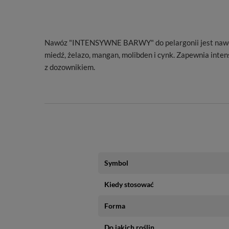
Nawóz "INTENSYWNE BARWY" do pelargonii jest nawozem
miedź, żelazo, mangan, molibden i cynk. Zapewnia int
z dozownikiem.
Symbol
Kiedy stosować
Forma
Do jakich roślin