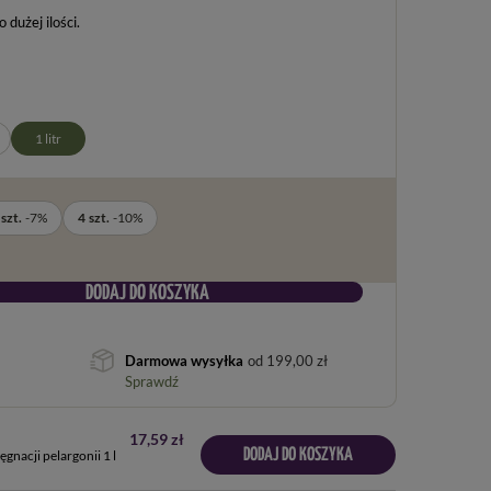
dużej ilości
1 litr
szt.
-
7
%
4
szt.
-
10
%
DODAJ DO KOSZYKA
Darmowa wysyłka
od
199,00 zł
Sprawdź
17,59 zł
DODAJ DO KOSZYKA
gnacji pelargonii 1 l