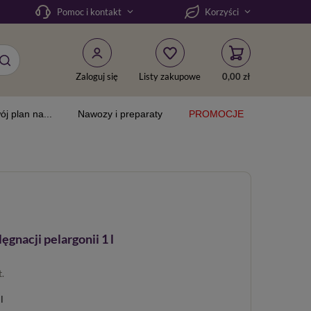
Pomoc i kontakt
Korzyści
Zaloguj się
Listy zakupowe
0,00 zł
ój plan na...
Nawozy i preparaty
PROMOCJE
gnacji pelargonii 1 l
t.
l