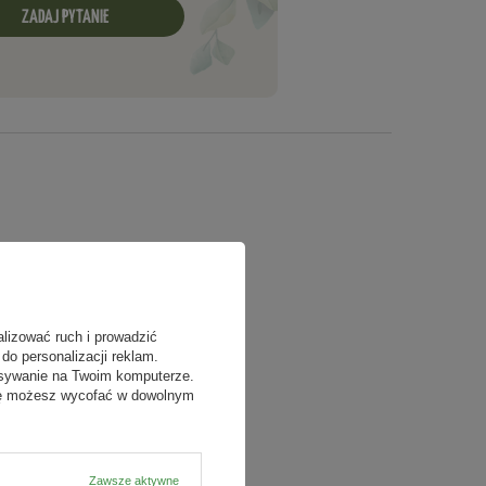
ZADAJ PYTANIE
alizować ruch i prowadzić
do personalizacji reklam.
isywanie na Twoim komputerze.
odę możesz wycofać w dowolnym
Zawsze aktywne