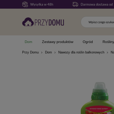
Wysyłka w 48h
Darmowa dostawa od 
Dom
Zestawy produktów
Ogród
Roślin
Przy Domu
Dom
Nawozy dla roślin balkonowych
Na