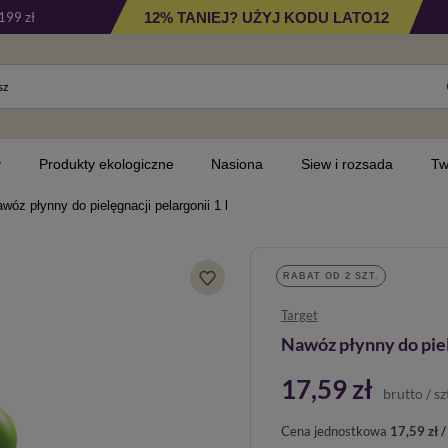
12% TANIEJ? UŻYJ KODU LATO12
199 zł
y
Produkty ekologiczne
Nasiona
Siew i rozsada
Tw
wóz płynny do pielęgnacji pelargonii 1 l
RABAT OD 2 SZT.
Target
Nawóz płynny do pielę
17,59 zł
brutto
/
sz
Cena jednostkowa
17,59 zł / 