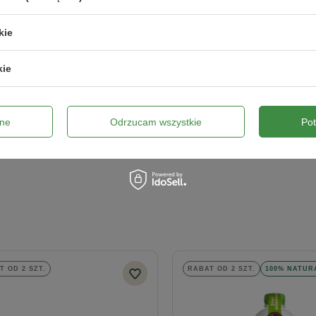
kie
kie
ne
Odrzucam wszystkie
Po
Wyślij opinię
T OD 2 SZT.
RABAT OD 2 SZT.
100% NATUR