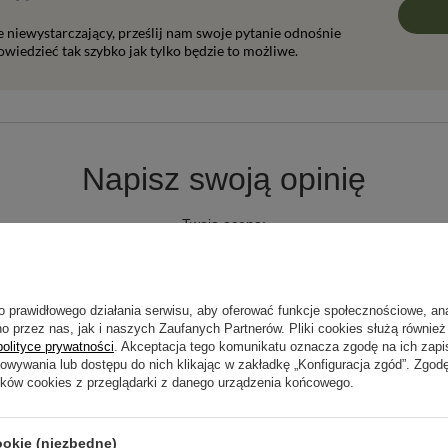
ie niewystarczający, prześlij nam swoje pytanie odnośnie
wiedzieć tak szybko jak tylko będzie to możliwe.
Napisz swoją opinię
Twoja ocena:
5/5
o prawidłowego działania serwisu, aby oferować funkcje społecznościowe, an
pinii
o przez nas, jak i naszych Zaufanych Partnerów. Pliki cookies służą również 
polityce prywatności
. Akceptacja tego komunikatu oznacza zgodę na ich zap
howywania lub dostępu do nich klikając w zakładkę „Konfiguracja zgód”. Zg
ików cookies z przeglądarki z danego urządzenia końcowego.
ookie (niezbędne)
ne zdjęcie produktu: