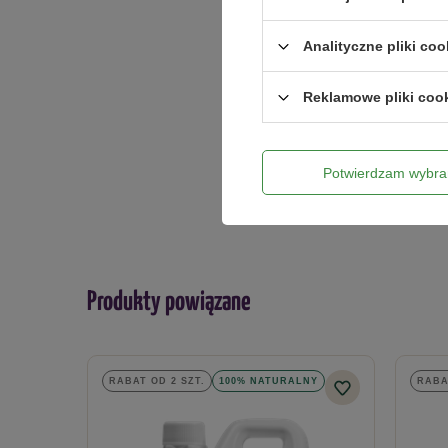
Analityczne pliki coo
Twoje imię
Reklamowe pliki coo
Twój email
Potwierdzam wybra
Produkty powiązane
RABAT OD 2 SZT.
100% NATURALNY
RABA