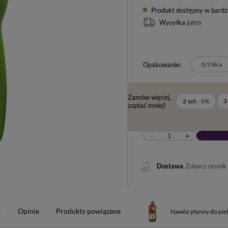
Produkt dostępny w bardzo 
Wysyłka
jutro
Opakowanie
0,5 litra
Zamów więcej,
2
szt.
-
5
%
3
zapłać mniej!
-
+
Dostawa
Zobacz cennik
w
Opinie
Produkty powiązane
Nawóz płynny do pielę