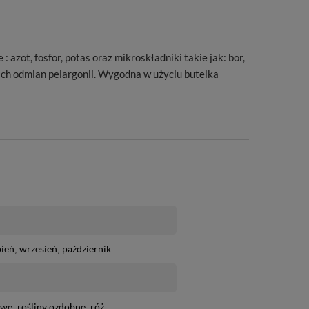
, fosfor, potas oraz mikroskładniki takie jak: bor,
ich odmian pelargonii. Wygodna w użyciu butelka
pień
wrzesień
październik
owe
rośliny ozdobne
róż