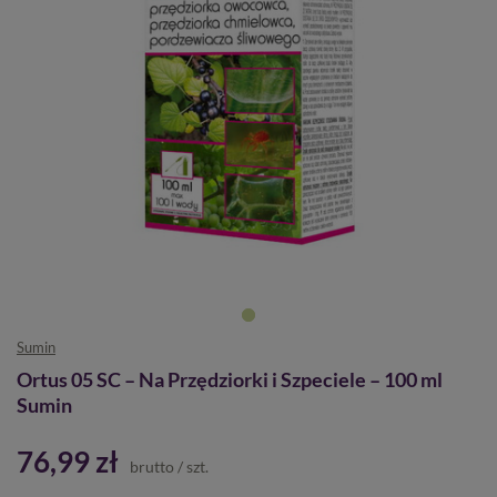
Sumin
Ortus 05 SC – Na Przędziorki i Szpeciele – 100 ml
Sumin
76,99 zł
brutto
/
szt.