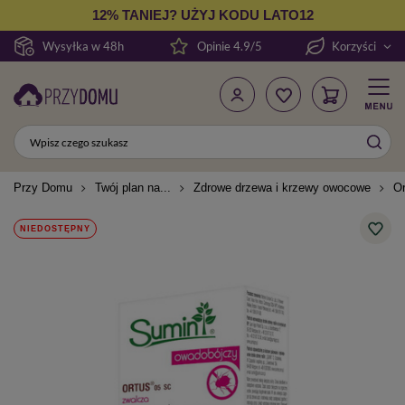
12% TANIEJ? UŻYJ KODU LATO12
Wysyłka w 48h
Opinie 4.9/5
Korzyści
Przy Domu
Twój plan na...
Zdrowe drzewa i krzewy owocowe
Or
NIEDOSTĘPNY