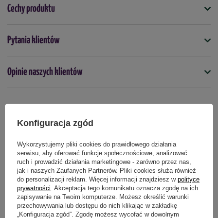
przędziorek szklarniowiec,
Cechy produktu
przędziorek lipowiec,
przędziorek sosnowiec,
Symbol
wielkopąkowiec porzeczkowy,
Pytania klientów
5907102004293
roztocz truskawkowiec,
pordzewiacz jabłoniowy,
Do jakich roślin
Opinie naszych klientów
pordzewiacz śliwkowy,
jabłoń
grusza
drzewa i krzewy owocowe
truskawki
maliny
winorośl
rośliny iglaste
rośliny ozdobne
podskórnik gruszowy,
wzdymacz gruszowy.
Na jakie szkodniki
przędziorki
Jak stosować Ortus 05 SC marki Sumin?
Produkty powiązane
Konfiguracja zgód
Kiedy stosować
Preparat jest sprzedawany w skoncentrowanej postaci. Przed
Wykorzystujemy pliki cookies do prawidłowego działania
przez cały rok
użyciem koncentrat należy rozcieńczyć wodą w odpowiedniej
serwisu, aby oferować funkcje społecznościowe, analizować
ruch i prowadzić działania marketingowe - zarówno przez nas,
dawce. Przygotowaną zawiesiną należy dokładnie pokryć
Forma
jak i naszych Zaufanych Partnerów. Pliki cookies służą również
zaatakowane rośliny, z uwzględnieniem wszelkich zakamarków i
płyn
do personalizacji reklam. Więcej informacji znajdziesz w
polityce
spodnich stron liści. Oprysk należy wykonywać za pomocą
prywatności
. Akceptacja tego komunikatu oznacza zgodę na ich
zapisywanie na Twoim komputerze. Możesz określić warunki
opryskiwacza ręcznego lub ciśnieniowego.
Podmiot odpowiedzialny za ten produkt na terenie UE
Więcej
przechowywania lub dostępu do nich klikając w zakładkę
„Konfiguracja zgód”. Zgodę możesz wycofać w dowolnym