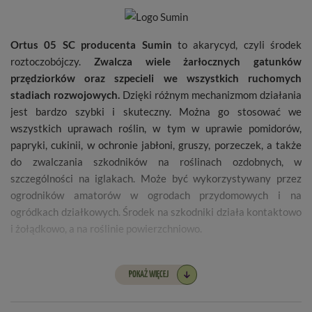
Ortus 05 SC producenta Sumin
to akarycyd, czyli środek
roztoczobójczy.
Zwalcza wiele żarłocznych gatunków
przędziorków oraz szpecieli we wszystkich ruchomych
stadiach rozwojowych.
Dzięki różnym mechanizmom działania
jest bardzo szybki i skuteczny. Można go stosować we
wszystkich uprawach roślin, w tym w uprawie pomidorów,
papryki, cukinii, w ochronie jabłoni, gruszy, porzeczek, a także
do zwalczania szkodników na roślinach ozdobnych, w
szczególności na iglakach. Może być wykorzystywany przez
ogrodników amatorów w ogrodach przydomowych i na
ogródkach działkowych. Środek na szkodniki działa kontaktowo
i żołądkowo, a na roślinie powierzchniowo.
Zwalcza takie szkodniki jak:
POKAŻ WIĘCEJ
przędziorek chmielowiec,
przędziorek owocowiec,