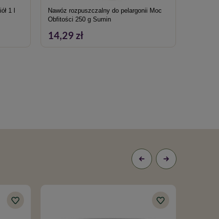
ł 1 l
Nawóz rozpuszczalny do pelargonii Moc
Proszek 
Obfitości 250 g Sumin
14,29 zł
16,49