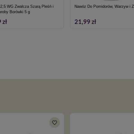
62,5 WG Zwalcza Szarą Pleśń i
Nawóz Do Pomidorów, Warzyw i Zió
oroby Borówki 5 g
 zł
21,99 zł