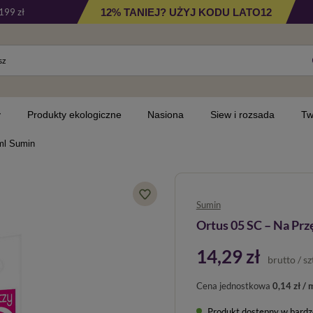
12% TANIEJ? UŻYJ KODU LATO12
199 zł
y
Produkty ekologiczne
Nasiona
Siew i rozsada
Tw
 ml Sumin
Sumin
Ortus 05 SC – Na Przę
14,29 zł
brutto
/
sz
Cena jednostkowa
0,14 zł / 
Produkt dostępny w bardzo 