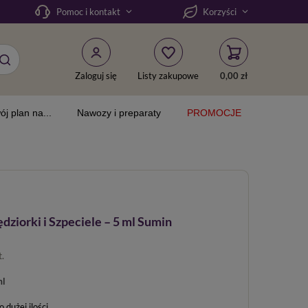
Pomoc i kontakt
Korzyści
Zaloguj się
Listy zakupowe
0,00 zł
ój plan na...
Nawozy i preparaty
PROMOCJE
dziorki i Szpeciele – 5 ml Sumin
t.
ml
dużej ilości