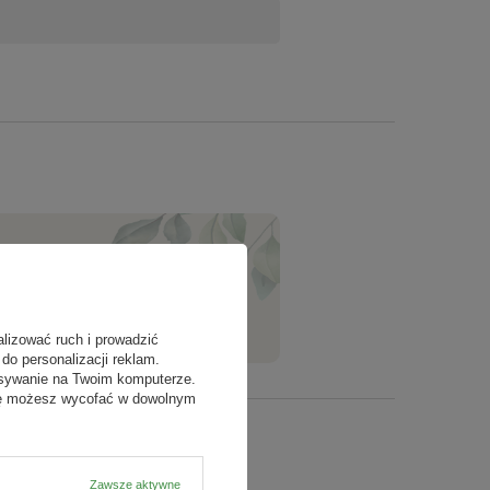
 ml na 5 litrów wody
rów wody
ody
ZADAJ PYTANIE
alizować ruch i prowadzić
do personalizacji reklam.
isywanie na Twoim komputerze.
odę możesz wycofać w dowolnym
Zawsze aktywne