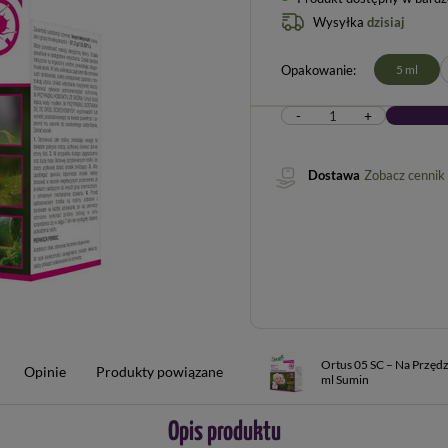
Wysyłka
dzisiaj
Opakowanie
5 ml
-
+
Dostawa
Zobacz cennik
Ortus 05 SC – Na Przędzi
Opinie
Produkty powiązane
ml Sumin
Opis produktu