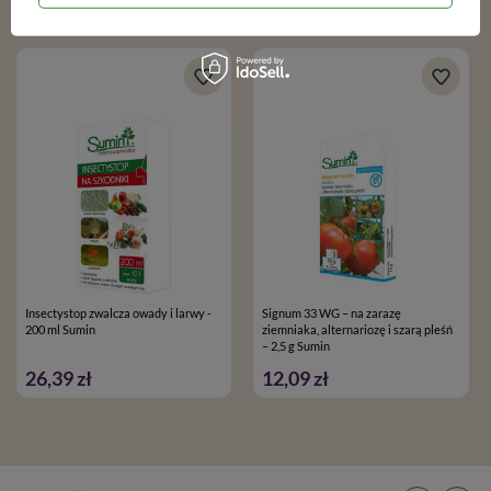
Podobne produkty
pełnoletnie oraz posiadające kwalifikacje wymagane od osób
nabywających środki ochrony roślin, określone w art.28
(DZ.U.2018, poz. 1310) ustawy o środkach ochrony roślin.
Insectystop zwalcza owady i larwy -
Signum 33 WG – na zarazę
200 ml Sumin
ziemniaka, alternariozę i szarą pleśń
– 2,5 g Sumin
26,39 zł
12,09 zł