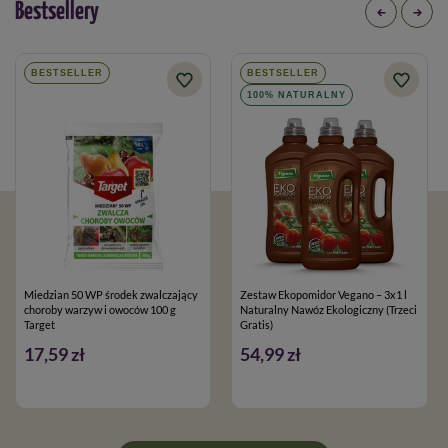
Bestsellery
BESTSELLER
BESTSELLER
100% NATURALNY
Miedzian 50 WP środek zwalczający
Zestaw Ekopomidor Vegano – 3x1 l
choroby warzyw i owoców 100 g
Naturalny Nawóz Ekologiczny (Trzeci
Target
Gratis)
17,59 zł
54,99 zł