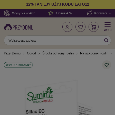
12% TANIEJ? UŻYJ KODU LATO12
Wysyłka w 48h
Opinie 4.9/5
Korzyści
Przy Domu
Ogród
Środki ochrony roślin
Na szkodniki roślin
100% NATURALNY