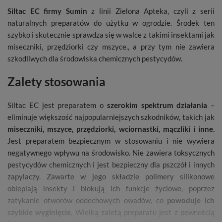
Siltac EC firmy Sumin
z linii Zielona Apteka, czyli z serii
naturalnych preparatów do użytku w ogrodzie. Środek ten
szybko i skutecznie sprawdza się w walce z takimi insektami jak
miseczniki, przędziorki czy mszyce., a przy tym nie zawiera
szkodliwych dla środowiska chemicznych pestycydów.
Zalety stosowania
Siltac EC jest preparatem o
szerokim spektrum działania
–
eliminuje większość najpopularniejszych szkodników, takich jak
miseczniki, mszyce, przędziorki, wciornastki, mączliki i inne.
Jest preparatem bezpiecznym w stosowaniu i nie wywiera
negatywnego wpływu na środowisko. Nie zawiera toksycznych
pestycydów chemicznych i jest bezpieczny dla pszczół i innych
zapylaczy. Zawarte w jego składzie polimery silikonowe
oblepiają insekty i blokują ich funkcje życiowe, poprzez
zatykanie otworów oddechowych owadów, co
powoduje ich
szybkie wyginięcie
. Wielką zaletą preparatu jest z pewnością