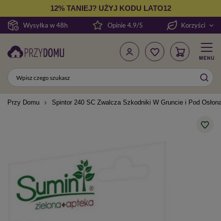
12% TANIEJ? UŻYJ KODU LATO12
Wysyłka w 48h
Opinie 4.9/5
Korzyści
Przy Domu
Spintor 240 SC Zwalcza Szkodniki W Gruncie i Pod Osłon