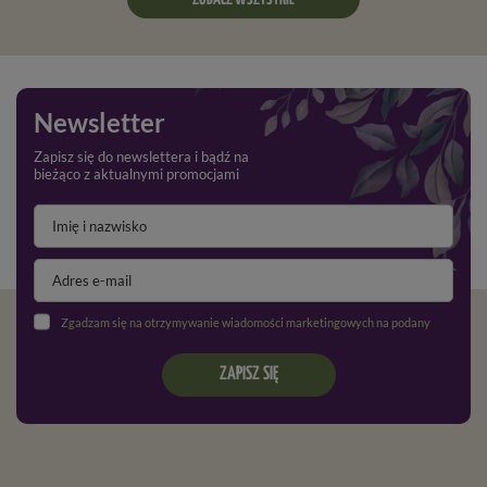
zamieszczone w etykiecie i informacje dotyczące produktu.
Nabycie środków ochrony roślin mogą dokonywać jedynie osoby
pełnoletnie oraz posiadające kwalifikacje wymagane od osób
nabywających środki ochrony roślin, określone w art.28 ustawy
o środkach ochrony roślin z dnia 08.03.2013
Newsletter
Zapisz się do newslettera i bądź na
bieżąco z aktualnymi promocjami
Zgadzam się na otrzymywanie wiadomości marketingowych na podany adres e-mail oraz przetwarzanie danych osobowych zgodnie z
ZAPISZ SIĘ