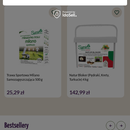
sporządzenia i przygotować odpowiednią porcję wody. Wlać
część przygotowanej wody do opryskiwacza, wsypać odważoną
ilość preparatu i uzupełnić pozostałą częścią przygotowanej
wody, a następnie dokładnie wymieszać.
Zwalczane szkodniki
Spintor 240 SC zwalcza m.in. takie szkodniki jak:
bielinek kapustnik,
bielinek rzepnik,
Trawa Sportowa Milano
Natur Bloker (Pędraki, Krety,
muszka plamoskrzydła,
Samozagęszczająca 500 g
Turkucie) 4 kg
piętnówka kapustnica,
stonka ziemniaczana - larwy,
25,29 zł
142,99 zł
wciornastek różówek,
wciornastek tytoniowiec,
wciornastek zachodni,
zwójka bukóweczka,
Bestsellery
zwójka różóweczka,