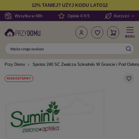
12% TANIEJ? UŻYJ KODU LATO12
Wysyłka w 48h
Opinie 4.9/5
Korzyści
Przy Domu
Spintor 240 SC Zwalcza Szkodniki W Gruncie i Pod Osłon
NIEDOSTĘPNY