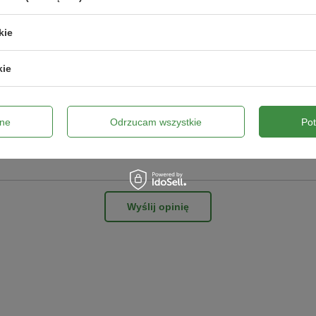
kie
ne zdjęcie produktu:
kie
ne
Odrzucam wszystkie
Po
Wyślij opinię