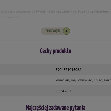
ulatu stosujemy od kwietnia do października. Przed rozsypaniem na
rzy miesiące.
POKAŻ WIĘCEJ
Cechy produktu
5904871015062
kwiecień
maj
czerwiec
lipiec
sier
mineralny
Najczęściej zadawane pytania