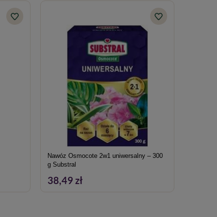
Nawóz Osmocote 2w1 uniwersalny – 300
Nawóz Os
g Substral
Substral
38,49 zł
38,49