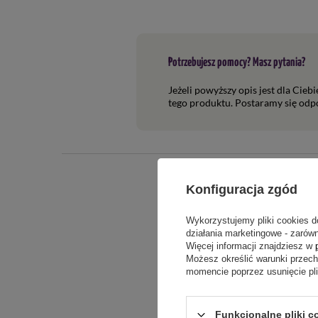
Potrzebujesz pomocy? Masz pytania?
Jeżeli powyższy opis jest dla Cieb
tego produktu. Postaramy się odpo
Akcesoria
Konfiguracja zgód
[product id="708,148,306,661"]
Wykorzystujemy pliki cookies d
Zobacz również
działania marketingowe - zarówn
Więcej informacji znajdziesz w
[product id="38,1568,1657,1660"]
Możesz określić warunki przec
momencie poprzez usunięcie pl
Treść twojej o
Funkcjonalne pliki c