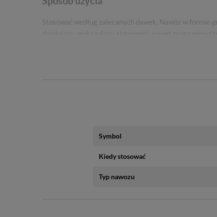
Sposób użycia
Stosować według zalecanych dawek. Nawóz w formie gran
działający, wykazujący aktywność nawet przez ponad t
Skład nawozu
azot (N),
fosfor (P),
potas (K),
dikamba - 0,12%.
Stosunek składników:
Symbol
Azot (N) : Fosfor (P) : Potas (K) = 22:4,5:5.
Kiedy stosować
Typ nawozu