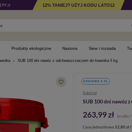
12% TANIEJ? UŻYJ KODU LATO12
199 zł
y
Produkty ekologiczne
Nasiona
Siew i rozsada
Tw
awnika
SUB 100 dni nawóz z odchwaszczaczem do trawnika 5 kg
DOSTAWA 0 ZŁ
Substral
SUB 100 dni nawóz z
263,99 zł
brutto
Cena jednostkowa
52,80 zł /