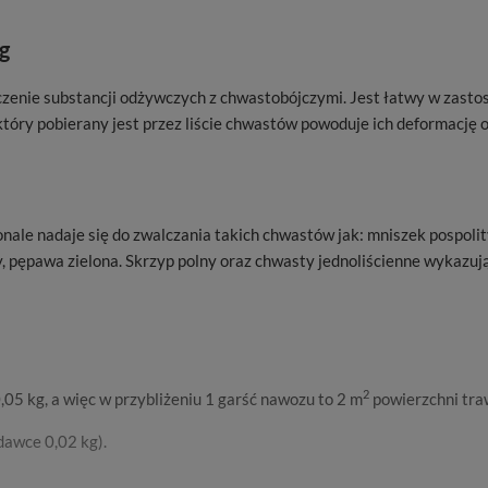
g
enie substancji odżywczych z chwastobójczymi. Jest łatwy w zasto
tóry pobierany jest przez liście chwastów powoduje ich deformację 
ale nadaje się do zwalczania takich chwastów jak: mniszek pospolity
y, pępawa zielona. Skrzyp polny oraz chwasty jednoliścienne wykaz
2
 0,05 kg, a więc w przybliżeniu 1 garść nawozu to 2 m
powierzchni tra
dawce 0,02 kg).