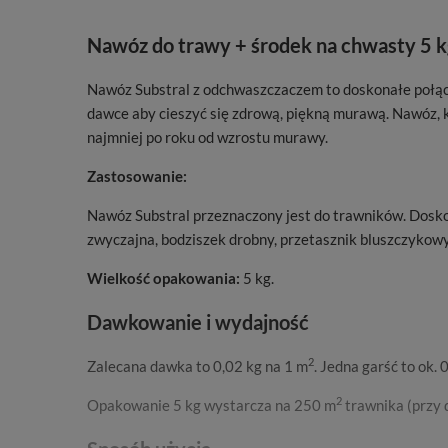
Nawóz do trawy + środek na chwasty 5 k
Nawóz Substral z odchwaszczaczem to doskonałe połącz
dawce aby cieszyć się zdrową, piękną murawą. Nawóz, k
najmniej po roku od wzrostu murawy.
Zastosowanie:
Nawóz Substral przeznaczony jest do trawników. Doskon
zwyczajna, bodziszek drobny, przetasznik bluszczykow
Wielkość opakowania:
5 kg.
Dawkowanie i wydajność
2
Zalecana dawka to 0,02 kg na 1 m
. Jedna garść to ok.
2
Opakowanie 5 kg wystarcza na 250 m
trawnika (przy 