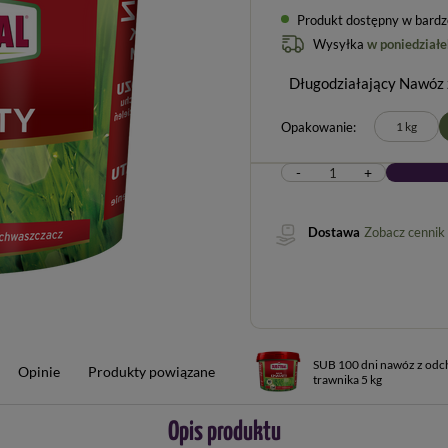
Produkt dostępny w bardzo 
Wysyłka
w poniedziałe
Długodziałający Nawóz 
Opakowanie
1 kg
-
+
Dostawa
Zobacz cennik
SUB 100 dni nawóz z od
Opinie
Produkty powiązane
trawnika 5 kg
Opis produktu