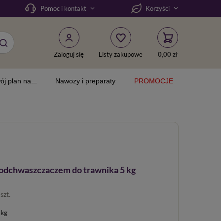
Pomoc i kontakt
Korzyści
Zaloguj się
Listy zakupowe
0,00 zł
ój plan na...
Nawozy i preparaty
PROMOCJE
 odchwaszczaczem do trawnika 5 kg
/
szt.
 kg