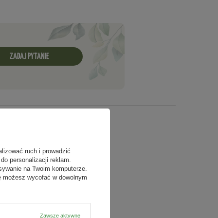
ZADAJ PYTANIE
alizować ruch i prowadzić
do personalizacji reklam.
isywanie na Twoim komputerze.
odę możesz wycofać w dowolnym
Zawsze aktywne