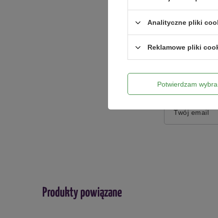
Analityczne pliki coo
Dodaj włas
Reklamowe pliki coo
Twoje imię
Potwierdzam wybra
Twój email
Produkty powiązane