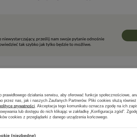
ie niewystarczający, prześlij nam swoje pytanie odnośnie
wiedzieć tak szybko jak tylko będzie to możliwe.
Napisz swoją opinię
o prawidłowego działania serwisu, aby oferować funkcje społecznościowe, an
Twoja ocena:
o przez nas, jak i naszych Zaufanych Partnerów. Pliki cookies służą również 
5/5
polityce prywatności
. Akceptacja tego komunikatu oznacza zgodę na ich zap
howywania lub dostępu do nich klikając w zakładkę „Konfiguracja zgód”. Zg
ików cookies z przeglądarki z danego urządzenia końcowego.
pinii
ookie (niezbędne)