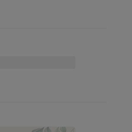
 jest znacznie bardziej odporna na suszę i wymaga
, a następnie przykryć 3 cm. warstwą ziemi i wysiać
w. Mikoryzę można również aplikować w czasie aeracji
ć mikoryzie. Należy ostrożnie dawkować nawozy
 roślinom 70% więcej fosforu). Okres ważności 2 lata.
nizmów morskich, biodegradowalny hydrożel.