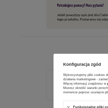
Potrzebujesz pomocy? Masz pytania?
Jeżeli powyższy opis jest dla Cieb
tego produktu. Postaramy się odpo
Konfiguracja zgód
Wykorzystujemy pliki cookies d
5.00
działania marketingowe - zarówn
Więcej informacji znajdziesz w
Możesz określić warunki przec
Liczba wystawionych opinii: 1
momencie poprzez usunięcie pl
Funkcjonalne pliki c