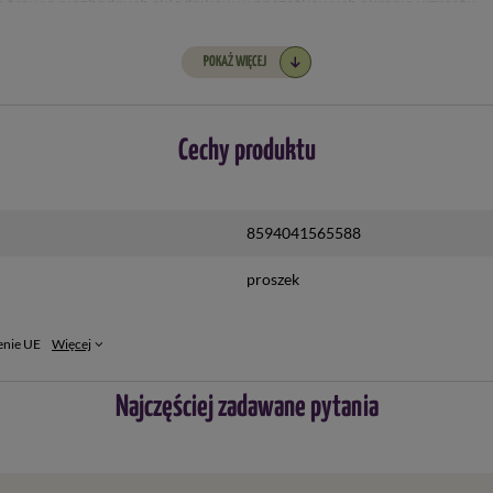
a trawie niezbędnych składników w początkowych okresie wzrostu.
, a następnie oddaje ją trawie w okresie suszy, dzięki czemu murawa
POKAŻ WIĘCEJ
z kilka lat, po czym ulega naturalnej biodegradacji.
Cechy produktu
 zawartość opakowania na powierzchni gdzie będzie założony trawnik
a trawniki wystarczy 100 gr/mkw. Na boiska sportowe do 300 gr/mk
 Mikoryza musi dostać się w strefę korzeniową.
8594041565588
proszek
ania fungicydów układowych w pobliżu trawnika gdyż mogą zaszkodzi
enie UE
Więcej
 mikoryzowe zamieniają azot w formę amonową, a także udostępniają
Najczęściej zadawane pytania
naturalne nawozy startowe dla mikoryzy, wyciąg z alg i innych orga