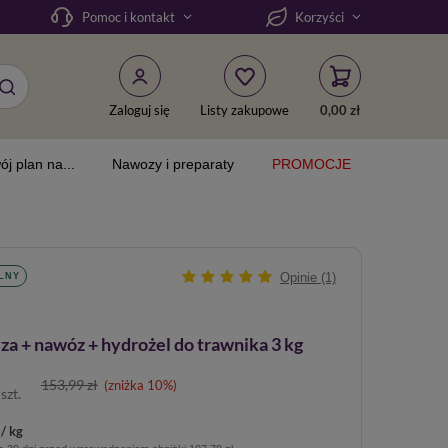
Pomoc i kontakt
Korzyści
Zaloguj się
Listy zakupowe
0,00 zł
ój plan na...
Nawozy i preparaty
PROMOCJE
Opinie (1)
LNY
 + nawóz + hydrożel do trawnika 3 kg
153,99 zł
(zniżka
10
%)
/
szt.
/ kg