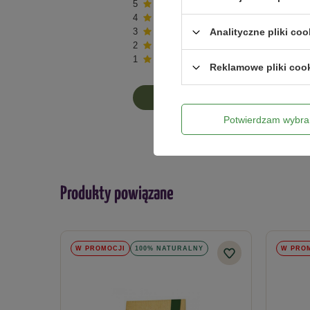
5
4
Analityczne pliki coo
3
2
1
Reklamowe pliki coo
NAPISZ SWOJĄ OPINIĘ
Potwierdzam wybra
Produkty powiązane
W PROMOCJI
100% NATURALNY
W PRO