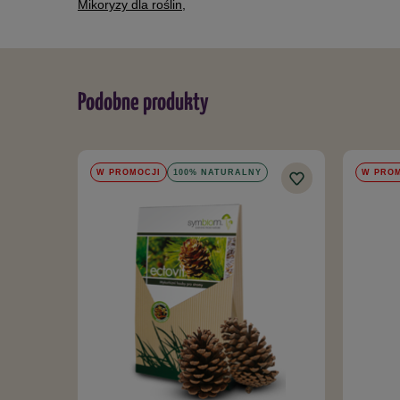
Mikoryzy dla roślin
,
Podobne produkty
W PROMOCJI
100% NATURALNY
W PRO