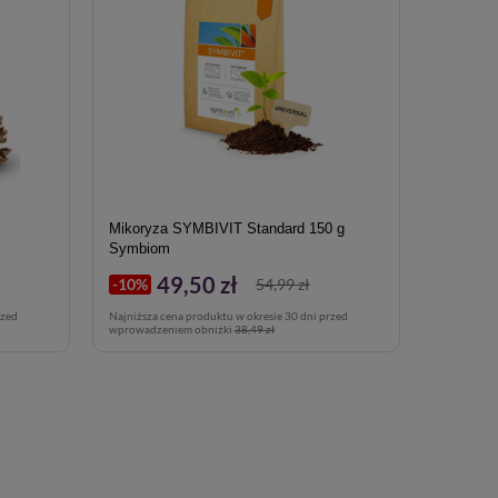
Mikoryza SYMBIVIT Standard 150 g
Mikoryz
Symbiom
49,50 zł
1
-10%
54,99 zł
-10%
rzed
Najniższa cena produktu w okresie 30 dni przed
Najniższa c
wprowadzeniem obniżki
38,49 zł
wprowadze