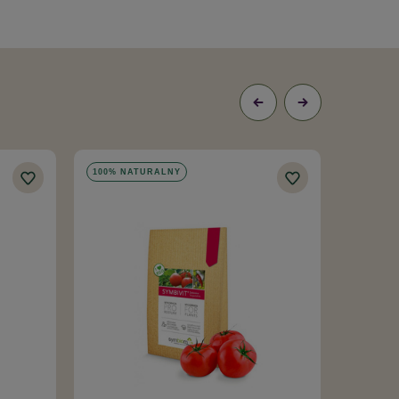
100% NATURALNY
W PROM