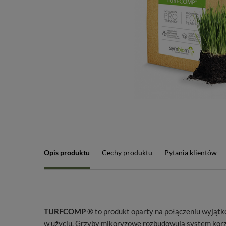
Opis produktu
Cechy produktu
Pytania klientów
TURFCOMP
® to produkt oparty na połączeniu wyjątk
w użyciu. Grzyby mikoryzowe rozbudowują system korze