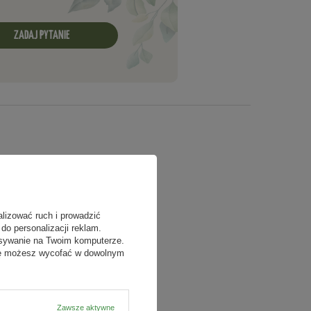
ZADAJ PYTANIE
alizować ruch i prowadzić
do personalizacji reklam.
isywanie na Twoim komputerze.
odę możesz wycofać w dowolnym
Zawsze aktywne