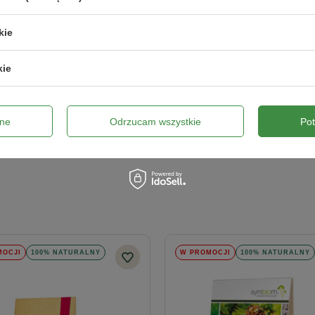
1
0
kie
0
0
0
kie
ne
Odrzucam wszystkie
Po
MOCJI
100% NATURALNY
W PROMOCJI
100% NATURALNY