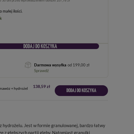
ie 30 dni przed wprowadzeniem obniżki
107,78 zł
 małej ilości
k
DODAJ DO KOSZYKA
Darmowa wysyłka
od
199,00 zł
Sprawdź
138,59 zł
nawóz + hydrożel
DODAJ DO KOSZYKA
hydrożelu. Jest w formie granulowanej, bardzo łatwy
z głębszych partii gleby. Natomiast granulki