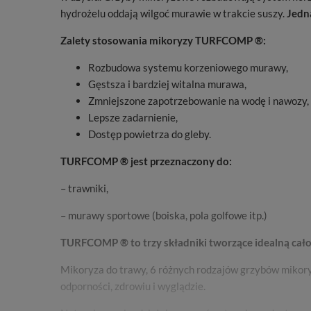
hydrożelu oddają wilgoć murawie w trakcie suszy.
Jedna
Zalety stosowania mikoryzy TURFCOMP ®:
Rozbudowa systemu korzeniowego murawy,
Gęstsza i bardziej witalna murawa,
Zmniejszone zapotrzebowanie na wodę i nawozy,
Lepsze zadarnienie,
Dostęp powietrza do gleby.
TURFCOMP ® jest przeznaczony do:
– trawniki,
– murawy sportowe (boiska, pola golfowe itp.)
TURFCOMP ® to trzy składniki tworzące idealną cał
Mikoryza do trawy, 6 różnych rodzajów grzybów mikory
odporności, zdrowiu i wyglądzie.