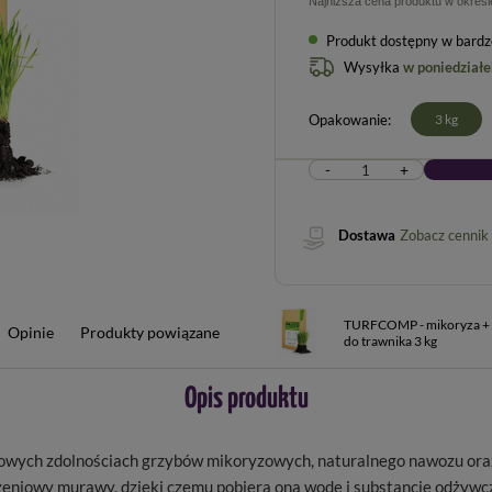
Najniższa cena produktu w okres
Produkt dostępny w bardzo
Wysyłka
w poniedziałe
Opakowanie
3 kg
-
+
Dostawa
Zobacz cennik
TURFCOMP - mikoryza + 
Opinie
Produkty powiązane
do trawnika 3 kg
Opis produktu
owych zdolnościach grzybów mikoryzowych, naturalnego nawozu oraz 
niowy murawy, dzięki czemu pobiera ona wodę i substancje odżywcze 