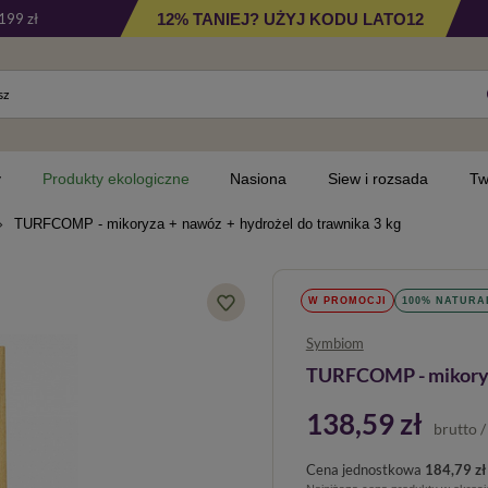
12% TANIEJ? UŻYJ KODU LATO12
199 zł
y
Produkty ekologiczne
Nasiona
Siew i rozsada
Tw
TURFCOMP - mikoryza + nawóz + hydrożel do trawnika 3 kg
W PROMOCJI
100% NATURA
Symbiom
TURFCOMP - mikoryza
138,59 zł
brutto
Cena jednostkowa
184,79 zł 