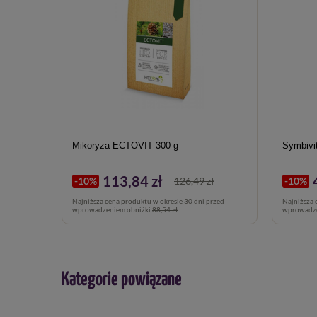
Mikoryza ECTOVIT 300 g
Symbivi
113,84 zł
-10%
126,49 zł
-10%
Najniższa cena produktu w okresie 30 dni przed
Najniższa 
wprowadzeniem obniżki
88,54 zł
wprowadze
Kategorie powiązane