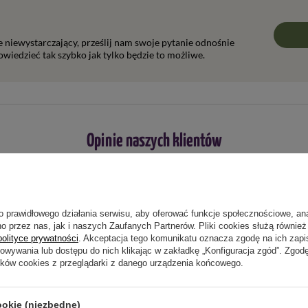
ie niewystarczający, prześlij nam swoje pytanie odnośnie
wiedzieć tak szybko jak tylko będzie to możliwe.
Opinie naszych klientów
5/5
Opinia potwierdzona zakupem
o prawidłowego działania serwisu, aby oferować funkcje społecznościowe, an
o przez nas, jak i naszych Zaufanych Partnerów. Pliki cookies służą również 
za pół rok
polityce prywatności
. Akceptacja tego komunikatu oznacza zgodę na ich zap
howywania lub dostępu do nich klikając w zakładkę „Konfiguracja zgód”. Zg
2022-01-17
Mariusz, BIELSKO-BIAŁA
ików cookies z przeglądarki z danego urządzenia końcowego.
ookie (niezbędne)