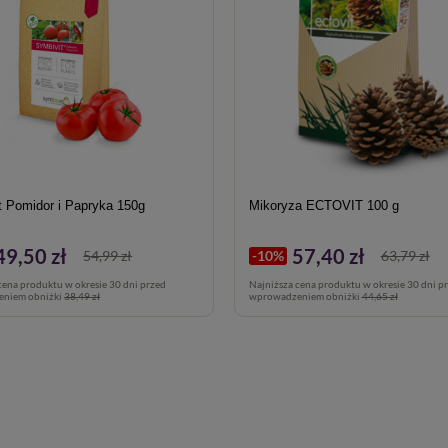
t Pomidor i Papryka 150g
Mikoryza ECTOVIT 100 g
49,50 zł
57,40 zł
54,99 zł
-10%
63,79 zł
cena produktu w okresie 30 dni przed
Najniższa cena produktu w okresie 30 dni p
niem obniżki
38,49 zł
wprowadzeniem obniżki
44,65 zł