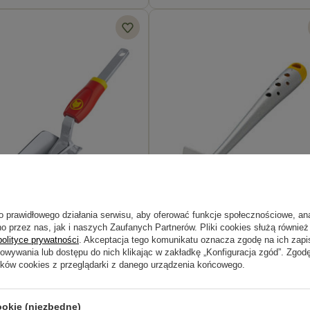
DOSTĘPNE WIDEO
o prawidłowego działania serwisu, aby oferować funkcje społecznościowe, an
o przez nas, jak i naszych Zaufanych Partnerów. Pliki cookies służą również 
8 cm LU-SM – Multi-Star – Wolf
Grabki LJ-Z – Wolf Garten
polityce prywatności
. Akceptacja tego komunikatu oznacza zgodę na ich zap
howywania lub dostępu do nich klikając w zakładkę „Konfiguracja zgód”. Zg
ików cookies z przeglądarki z danego urządzenia końcowego.
 zł
38,49 zł
ookie (niezbędne)