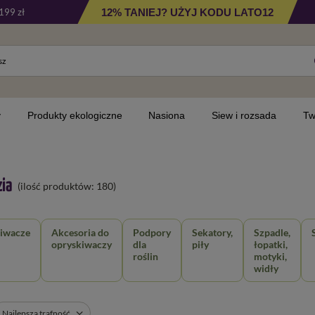
12% TANIEJ? UŻYJ KODU LATO12
199 zł
y
Produkty ekologiczne
Nasiona
Siew i rozsada
Tw
ia
(ilość produktów:
180
)
iwacze
Akcesoria do
Podpory
Sekatory,
Szpadle,
opryskiwaczy
dla
piły
łopatki,
roślin
motyki,
widły
Najlepsza trafność