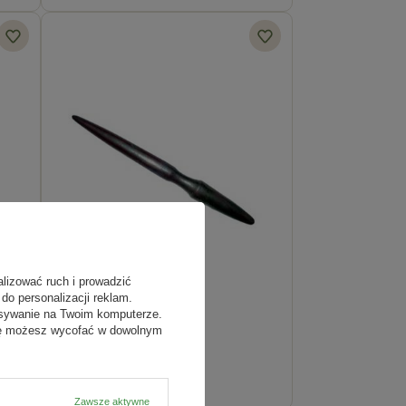
alizować ruch i prowadzić
do personalizacji reklam.
Pikownik Rozsadowy
isywanie na Twoim komputerze.
odę możesz wycofać w dowolnym
12,09 zł
Zawsze aktywne