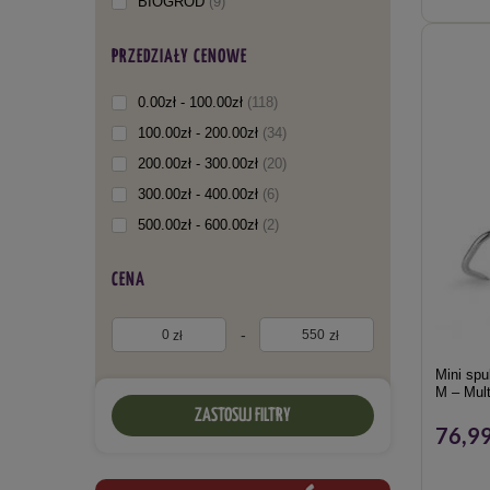
BIOGRÓD
9
Garland
7
PRZEDZIAŁY CENOWE
Bradas
5
Browin
3
0.00zł - 100.00zł
118
Progarden
2
100.00zł - 200.00zł
34
WelKut
2
200.00zł - 300.00zł
20
Chomik
1
300.00zł - 400.00zł
6
Form Plastic
1
500.00zł - 600.00zł
2
Kard
1
Przedsiębiorstwo Solidarność
1
CENA
Sumin
1
-
zł
zł
Mini spu
M – Mult
ZASTOSUJ FILTRY
76,99