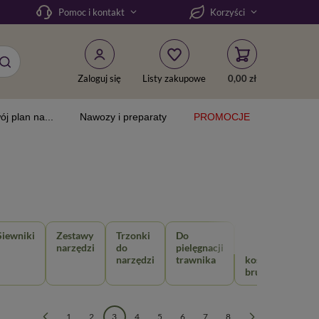
Pomoc i kontakt
Korzyści
Zaloguj się
Listy zakupowe
0,00 zł
ój plan na...
Nawozy i preparaty
PROMOCJE
Siewniki
Zestawy
Trzonki
Do
Do
I
narzędzi
do
pielęgnacji
pielęgnacji
narzędzi
trawnika
kostki i
bruku
1
2
3
4
5
6
7
8