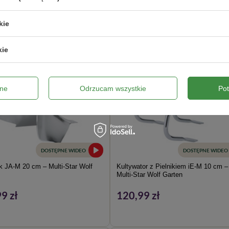
A 0 ZŁ
kie
kie
ne
Odrzucam wszystkie
Po
DOSTĘPNE WIDEO
DOSTĘPNE WIDEO
 JA-M 20 cm – Multi-Star Wolf
Kultywator z Pielnikiem iE-M 10 cm –
Multi-Star Wolf Garten
9 zł
120,99 zł