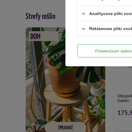
DOSTAW
Analityczne pliki coo
Strefy roślin
Reklamowe pliki coo
DOM
Potwierdzam wybra
Obsypnik
Garten
175,9
SPRAWDŹ