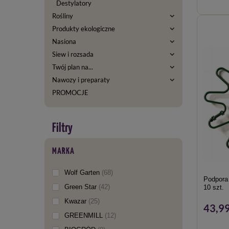
Destylatory
Rośliny
Produkty ekologiczne
Nasiona
Siew i rozsada
Twój plan na...
Nawozy i preparaty
PROMOCJE
MARKA
Wolf Garten
68
Podpora 
Green Star
42
10 szt.
Kwazar
25
43,99
GREENMILL
12