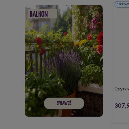
DOSTAW
BALKON
Opryskiw
SPRAWDŹ
307,9