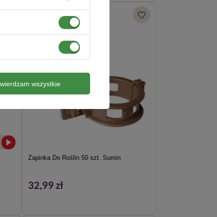
twierdzam wszystkie
Zapinka Do Roślin 50 szt. Sumin
32,99 zł