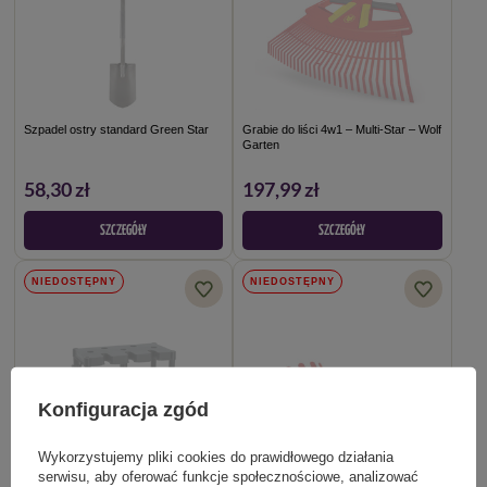
Szpadel ostry standard Green Star
Grabie do liści 4w1 – Multi-Star – Wolf
Garten
58,30 zł
197,99 zł
SZCZEGÓŁY
SZCZEGÓŁY
NIEDOSTĘPNY
NIEDOSTĘPNY
Konfiguracja zgód
Wykorzystujemy pliki cookies do prawidłowego działania
serwisu, aby oferować funkcje społecznościowe, analizować