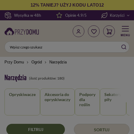
12% TANIEJ? UŻYJ KODU LATO12
Wysyłka w 48h
Opinie 4.9/5
Korzyści
Przy Domu
Ogród
Narzędzia
Narzędzia
(ilość produktów:
180
)
Opryskiwacze
Akcesoria do
Podpory
Sekatory,
S
opryskiwaczy
dla
piły
ł
roślin
m
w
FILTRUJ
SORTUJ