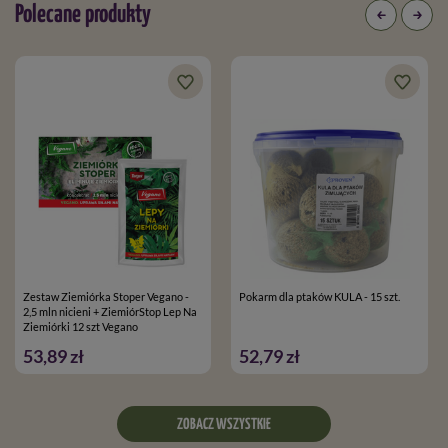
Polecane produkty
Zestaw Ziemiórka Stoper Vegano -
Pokarm dla ptaków KULA - 15 szt.
2,5 mln nicieni + ZiemiórStop Lep Na
Ziemiórki 12 szt Vegano
53,89 zł
52,79 zł
ZOBACZ WSZYSTKIE