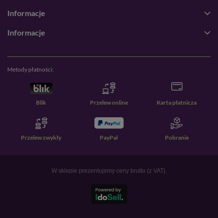
Informacje
Informacje
Metody płatności:
Blik
Przelew online
Karta płatnicza
Przelew zwykły
PayPal
Pobranie
W sklepie prezentujemy ceny brutto (z VAT).