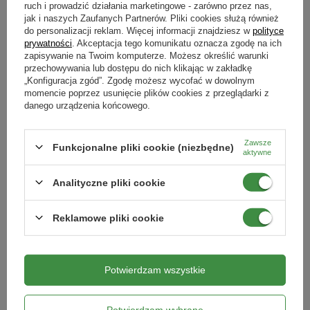
DOSTĘPNE WIDEO
ruch i prowadzić działania marketingowe - zarówno przez nas,
jak i naszych Zaufanych Partnerów. Pliki cookies służą również
Stojak na narzędzia 60 cm x 30 cm x
Zrywacz do owoców z przegubem
do personalizacji reklam. Więcej informacji znajdziesz w
polityce
54 cm – Garland
RG-M – Multi-Star – Wolf Garten
prywatności
. Akceptacja tego komunikatu oznacza zgodę na ich
zapisywanie na Twoim komputerze. Możesz określić warunki
109,99 zł
120,99 zł
przechowywania lub dostępu do nich klikając w zakładkę
„Konfiguracja zgód”. Zgodę możesz wycofać w dowolnym
SZCZEGÓŁY
SZCZEGÓŁY
momencie poprzez usunięcie plików cookies z przeglądarki z
danego urządzenia końcowego.
NIEDOSTĘPNY
NIEDOSTĘPNY
Zawsze
Funkcjonalne pliki cookie (niezbędne)
aktywne
Analityczne pliki cookie
Reklamowe pliki cookie
DOSTĘPNE WIDEO
DOSTĘPNE WIDEO
Potwierdzam wszystkie
Motyczka podwójna Mini 7 cm LN-M
Motyka Holenderska 13 cm SH-M –
– Multi-Star – Wolf Garten
Multi-Star – Wolf Garten
Potwierdzam wybrane