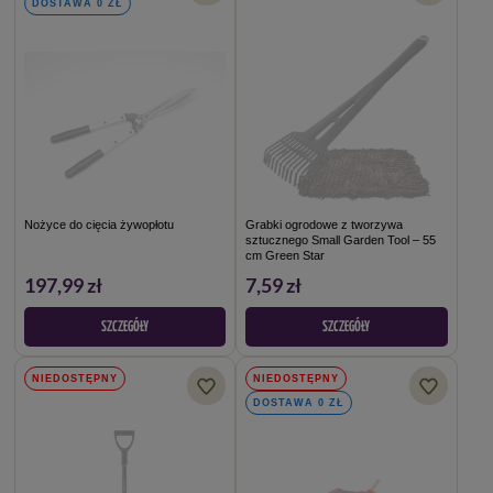
DOSTAWA 0 ZŁ
Nożyce do cięcia żywopłotu
Grabki ogrodowe z tworzywa
sztucznego Small Garden Tool – 55
cm Green Star
197,99 zł
7,59 zł
SZCZEGÓŁY
SZCZEGÓŁY
NIEDOSTĘPNY
NIEDOSTĘPNY
DOSTAWA 0 ZŁ