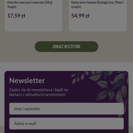
choroby warzyw i owoców 100 g
Naturalny Nawóz Ekologiczny (Trzeci
Target
Gratis)
17,59 zł
54,99 zł
ZOBACZ WSZYSTKIE
Newsletter
Zapisz się do newslettera i bądź na
bieżąco z aktualnymi promocjami