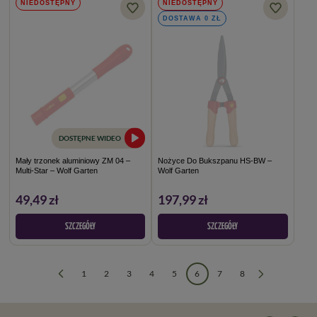
NIEDOSTĘPNY
NIEDOSTĘPNY
DOSTAWA 0 ZŁ
DOSTĘPNE WIDEO
Mały trzonek aluminiowy ZM 04 –
Nożyce Do Bukszpanu HS-BW –
Multi-Star – Wolf Garten
Wolf Garten
49,49 zł
197,99 zł
SZCZEGÓŁY
SZCZEGÓŁY
1
2
3
4
5
6
7
8