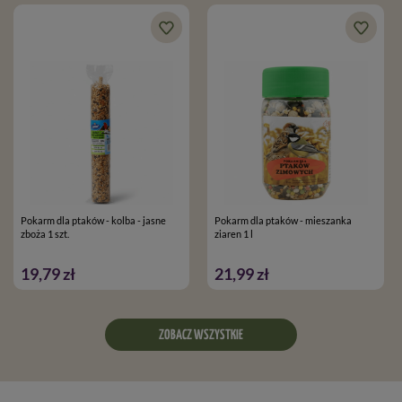
Pokarm dla ptaków - kolba - jasne
Pokarm dla ptaków - mieszanka
zboża 1 szt.
ziaren 1 l
19,79 zł
21,99 zł
ZOBACZ WSZYSTKIE