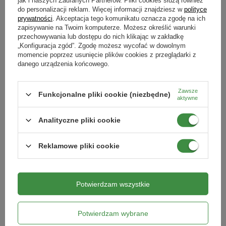
jak i naszych Zaufanych Partnerów. Pliki cookies służą również
do personalizacji reklam. Więcej informacji znajdziesz w
polityce
15,99 zł
16,99 zł
prywatności
. Akceptacja tego komunikatu oznacza zgodę na ich
zapisywanie na Twoim komputerze. Możesz określić warunki
przechowywania lub dostępu do nich klikając w zakładkę
SZCZEGÓŁY
SZCZEGÓŁY
„Konfiguracja zgód”. Zgodę możesz wycofać w dowolnym
momencie poprzez usunięcie plików cookies z przeglądarki z
NIEDOSTĘPNY
NIEDOSTĘPNY
danego urządzenia końcowego.
Zawsze
Funkcjonalne pliki cookie (niezbędne)
aktywne
Analityczne pliki cookie
Reklamowe pliki cookie
Krokus Yalta 10 szt.
Krokus Wielkokwiatowy King Of
Striped 10 szt.
Potwierdzam wszystkie
13,99 zł
11,99 zł
Potwierdzam wybrane
SZCZEGÓŁY
SZCZEGÓŁY