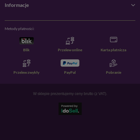
Informacje
Metody płatności:
Blik
Przelew online
Karta płatnicza
Przelew zwykły
PayPal
Pobranie
W sklepie prezentujemy ceny brutto (z VAT).