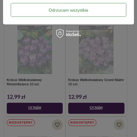
Odrzucam wszystkie
NIEDOSTĘPNY
NIEDOSTĘPNY
Krokus Wielkokwiatowy
Krokus Wielkokwiatowy Grand Maitre
Remembrance 10 szt.
10 szt.
12,99 zł
12,99 zł
SZCZEGÓŁY
SZCZEGÓŁY
NIEDOSTĘPNY
NIEDOSTĘPNY