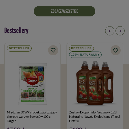
ZOBACZ WSZYSTKIE
Bestsellery
BESTSELLER
BESTSELLER
100% NATURALNY
Miedzian 50 WP środek zwalczający
Zestaw Ekopomidor Vegano – 3x1 l
choroby warzyw i owoców 100 g
Naturalny Nawóz Ekologiczny (Trzeci
Target
Gratis)