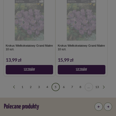
Krokus Wielkokwiatowy Grand Maitre
Krokus Wielkokwiatowy Grand Maitre
10 szt.
10 szt.
13,99 zł
15,99 zł
SZCZEGÓŁY
SZCZEGÓŁY
1
2
3
4
5
6
7
8
...
13
Polecane produkty