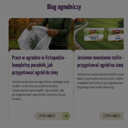
Blog ogrodniczy
Prace w ogrodzie w listopadzie -
Jesienne nawożenie roślin – j
kompletny poradnik, jak
przygotować ogród na zimę?
przygotować ogród do zimy
Jesienne nawożenie to kluczowy k
który pomoże wzmocnić rośliny przed
Jesienne prace w ogrodzie: pielęgnacja
nadejściem zimy i przygotować je
roślin, ochrona przed mrozem,
bujnego wzrostu wiosną.
nawożenie i porządki. Sprawdź, jak
przygotować ogród do zimy krok po
kroku.
CZYTAJ WIĘCEJ
CZYTAJ WIĘCEJ