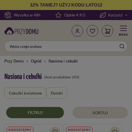
12% TANIEJ? UŻYJ KODU LATO12
Wysyłka w 48h
Opinie 4.9/5
Korzyści
Przy Domu
Ogród
Nasiona i cebulki
Nasiona i cebulki
(ilość produktów:
293
)
Cebulki kwiatowe
Dymki
FILTRUJ
SORTUJ
NIEDOSTĘPNY
NIEDOSTĘPNY