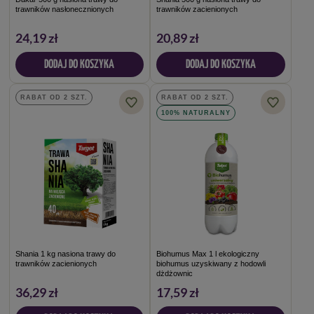
trawników nasłonecznionych
trawników zacienionych
24,19 zł
20,89 zł
DODAJ DO KOSZYKA
DODAJ DO KOSZYKA
RABAT OD 2 SZT.
RABAT OD 2 SZT.
100% NATURALNY
Shania 1 kg nasiona trawy do
Biohumus Max 1 l ekologiczny
trawników zacienionych
biohumus uzyskiwany z hodowli
dżdżownic
36,29 zł
17,59 zł