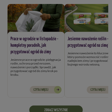
Prace w ogrodzie w listopadzie -
Jesienne nawożenie roślin – j
kompletny poradnik, jak
przygotować ogród na zimę?
przygotować ogród do zimy
Jesienne nawożenie to kluczowy k
który pomoże wzmocnić rośliny przed
Jesienne prace w ogrodzie: pielęgnacja
nadejściem zimy i przygotować je
roślin, ochrona przed mrozem,
bujnego wzrostu wiosną.
nawożenie i porządki. Sprawdź, jak
przygotować ogród do zimy krok po
kroku.
CZYTAJ WIĘCEJ
CZYTAJ WIĘCEJ
ZOBACZ WSZYSTKIE