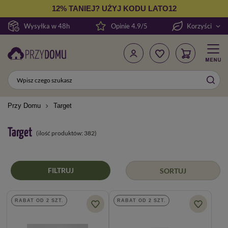
12% TANIEJ? UŻYJ KODU LATO12
Wysyłka w 48h
Opinie 4.9/5
Korzyści
Przy Domu
Target
Target
(ilość produktów:
382
)
FILTRUJ
SORTUJ
RABAT OD 2 SZT.
RABAT OD 2 SZT.