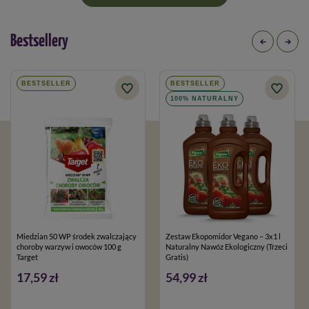
Bestsellery
BESTSELLER
BESTSELLER
100% NATURALNY
Miedzian 50 WP środek zwalczający
Zestaw Ekopomidor Vegano – 3x1 l
choroby warzyw i owoców 100 g
Naturalny Nawóz Ekologiczny (Trzeci
Target
Gratis)
17,59 zł
54,99 zł