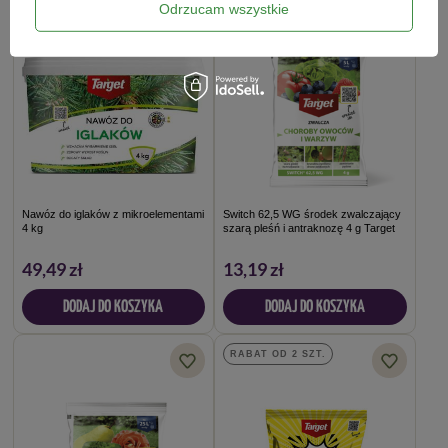
Odrzucam wszystkie
Nawóz do iglaków z mikroelementami
Switch 62,5 WG środek zwalczający
4 kg
szarą pleśń i antraknozę 4 g Target
49,49 zł
13,19 zł
DODAJ DO KOSZYKA
DODAJ DO KOSZYKA
RABAT OD 2 SZT.