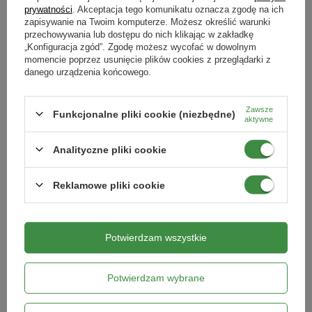
prywatności
. Akceptacja tego komunikatu oznacza zgodę na ich
DODAJ DO KOSZYKA
DODAJ DO KOSZYKA
zapisywanie na Twoim komputerze. Możesz określić warunki
przechowywania lub dostępu do nich klikając w zakładkę
„Konfiguracja zgód”. Zgodę możesz wycofać w dowolnym
RABAT OD 2 SZT.
RABAT OD 2 SZT.
momencie poprzez usunięcie plików cookies z przeglądarki z
danego urządzenia końcowego.
Zawsze
Funkcjonalne pliki cookie (niezbędne)
aktywne
Analityczne pliki cookie
Reklamowe pliki cookie
Nawóz do iglaków Moc Zieleni 150 g
Trawa popularna nasiona 5 kg
Potwierdzam wszystkie
12,09 zł
109,99 zł
DODAJ DO KOSZYKA
DODAJ DO KOSZYKA
Potwierdzam wybrane
RABAT OD 2 SZT.