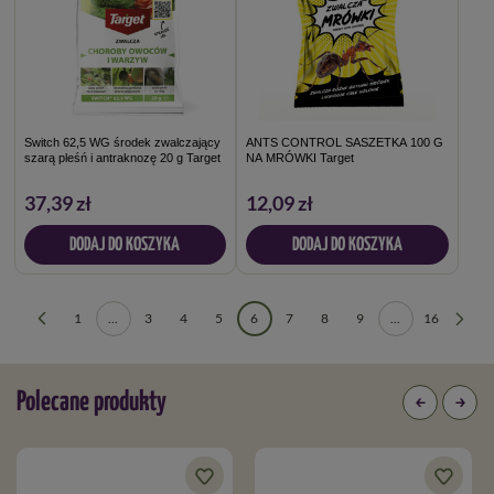
Switch 62,5 WG środek zwalczający
ANTS CONTROL SASZETKA 100 G
szarą pleśń i antraknozę 20 g Target
NA MRÓWKI Target
37,39 zł
12,09 zł
DODAJ DO KOSZYKA
DODAJ DO KOSZYKA
1
...
3
4
5
6
7
8
9
...
16
Polecane produkty