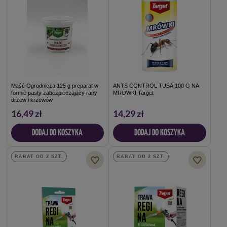
Maść Ogrodnicza 125 g preparat w
ANTS CONTROL TUBA 100 G NA
formie pasty zabezpieczający rany
MRÓWKI Target
drzew i krzewów
16,49 zł
14,29 zł
DODAJ DO KOSZYKA
DODAJ DO KOSZYKA
RABAT OD 2 SZT.
RABAT OD 2 SZT.