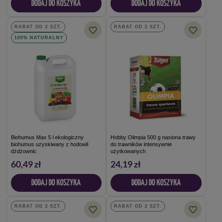
DODAJ DO KOSZYKA
DODAJ DO KOSZYKA
RABAT OD 2 SZT.
RABAT OD 2 SZT.
100% NATURALNY
Biohumus Max 5 l ekologiczny
Hobby Olimpia 500 g nasiona trawy
biohumus uzyskiwany z hodowli
do trawników intensywnie
dżdżownic
użytkowanych
60,49 zł
24,19 zł
DODAJ DO KOSZYKA
DODAJ DO KOSZYKA
RABAT OD 2 SZT.
RABAT OD 2 SZT.