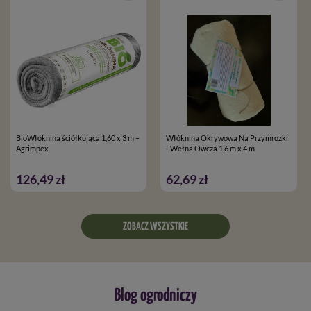
BioWłóknina ściółkująca 1,60 x 3 m –
Włóknina Okrywowa Na Przymrozki
Agrimpex
- Wełna Owcza 1,6 m x 4 m
126,49 zł
62,69 zł
ZOBACZ WSZYSTKIE
Blog ogrodniczy