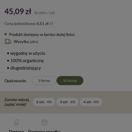
45,09 zł
brutto
/
szt.
Cena jednostkowa
4,51 zł / l
Produkt dostępny w bardzo dużej ilości
Wysyłka
jutro
• wygodny w użyciu
• 100% organiczny
• długodziałający
Opakowanie
5 litrów
10 litrów
Zamów więcej,
2
szt.
-
4
%
3
szt.
-
6
%
4
szt.
-
8
%
zapłać mniej!
Dostawa
Darmowa wysyłka