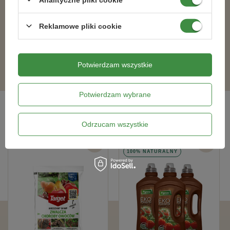
Nawóz bezpieczny trawnik 10 kg
Nawóz jesienny do trawników 1 kg
Reklamowe pliki cookie
57,19 zł
20,89 zł
Potwierdzam wszystkie
Potwierdzam wybrane
Bestsellery
Odrzucam wszystkie
BESTSELLER
BESTSELLER
100% NATURALNY