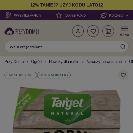
12% TANIEJ? UŻYJ KODU LATO12
Wysyłka w 48h
Opinie 4.9/5
Korzyści
Przy Domu
Ogród
Nawozy dla roślin
Nawozy uniwersalne
Ob
RABAT OD 2 SZT.
100% NATURALNY