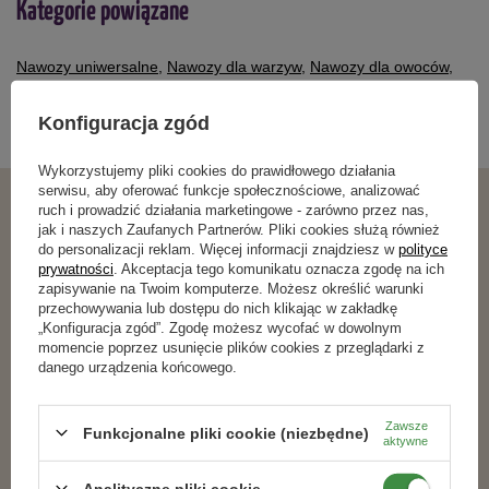
Kategorie powiązane
Nawozy uniwersalne
,
Nawozy dla warzyw
,
Nawozy dla owoców
,
Ekologiczne nawozy granulowane
,
Oborniki granulowane
,
Ratunek dla słabej gleby
,
Warzywnik prosty w obsłudze
,
BLACK
Konfiguracja zgód
MONTH
,
Nasz wybór
,
Wykorzystujemy pliki cookies do prawidłowego działania
serwisu, aby oferować funkcje społecznościowe, analizować
ruch i prowadzić działania marketingowe - zarówno przez nas,
Podobne produkty
jak i naszych Zaufanych Partnerów. Pliki cookies służą również
do personalizacji reklam. Więcej informacji znajdziesz w
polityce
prywatności
. Akceptacja tego komunikatu oznacza zgodę na ich
zapisywanie na Twoim komputerze. Możesz określić warunki
RABAT OD 2 SZT.
RABAT OD 2 SZT.
przechowywania lub dostępu do nich klikając w zakładkę
„Konfiguracja zgód”. Zgodę możesz wycofać w dowolnym
momencie poprzez usunięcie plików cookies z przeglądarki z
danego urządzenia końcowego.
Zawsze
Funkcjonalne pliki cookie (niezbędne)
aktywne
Analityczne pliki cookie