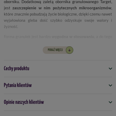
oborniku. Dodatkową zaletą obornika granulowanego Target,
jest
zaszczepienie w nim pożytecznych mikroorganizmów
,
które znacznie pobudzają życie biologiczne, dzięki czemu nawet
wyjałowiona gleba dość szybko odzyskuje swoje walory i
żyzność.
Forma granulek jest bardzo
wygodna w stosowaniu
, a do tego
sprawia, że składniki odżywcze uwalniają się z nich powoli, co
pozwala na długotrwałe ich pobieranie z gleby przez roślinę, a
POKAŻ WIĘCEJ
dodatkowo niemal
eliminuje ryzyko przenawożenia
.
Sposób użycia
Cechy produktu
Obornik granulowany bydlęcy firmy target można stosować do
Symbol
Pytania klientów
nawożenia niemal wszystkich roślin. Choć naturalny obornik
5901875006836
jest najchętniej stosowany w uprawach warzywnych i
owocowych, bezwonność i łatwość stosowania obornika
Seria
Opinie naszych klientów
Target Natural
bydlęcego w granulach pozwala stosować go nawet w
przypadku ozdobnych roślin domowych.
Kiedy stosować