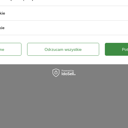
kie
kie
ne
Odrzucam wszystkie
Po