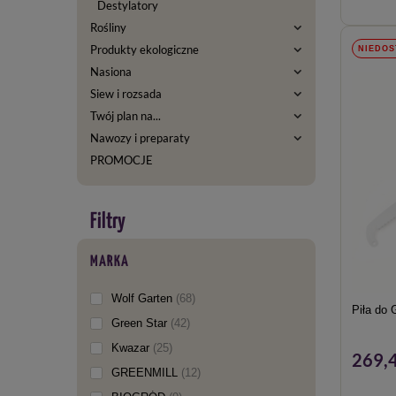
Destylatory
Rośliny
Produkty ekologiczne
NIEDOS
Nasiona
Siew i rozsada
Twój plan na...
Nawozy i preparaty
PROMOCJE
MARKA
Wolf Garten
68
Piła do 
Green Star
42
Kwazar
25
269,4
GREENMILL
12