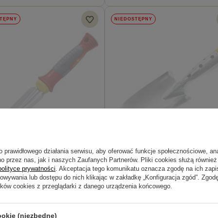
TĘPNY
NIEDOSTĘPNY
o prawidłowego działania serwisu, aby oferować funkcje społecznościowe, an
o przez nas, jak i naszych Zaufanych Partnerów. Pliki cookies służą również 
Łopatka szeroka ocynkowana Wolf Ga
polityce prywatności
. Akceptacja tego komunikatu oznacza zgodę na ich zap
howywania lub dostępu do nich klikając w zakładkę „Konfiguracja zgód”. Zg
ików cookies z przeglądarki z danego urządzenia końcowego.
 zł
38,49 zł
ookie (niezbędne)