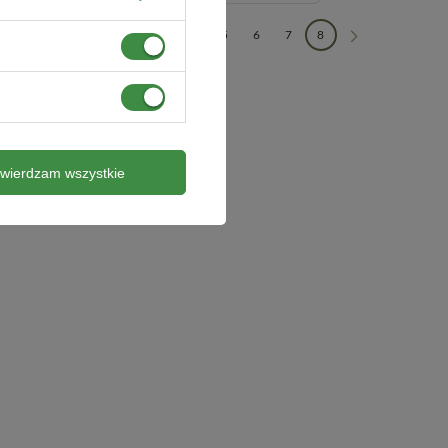
1
2
3
4
5
6
7
8
twierdzam wszystkie