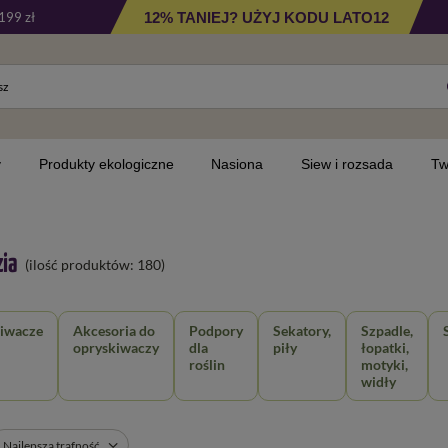
12% TANIEJ? UŻYJ KODU LATO12
199 zł
y
Produkty ekologiczne
Nasiona
Siew i rozsada
Tw
ia
(ilość produktów:
180
)
iwacze
Akcesoria do
Podpory
Sekatory,
Szpadle,
opryskiwaczy
dla
piły
łopatki,
roślin
motyki,
widły
Najlepsza trafność