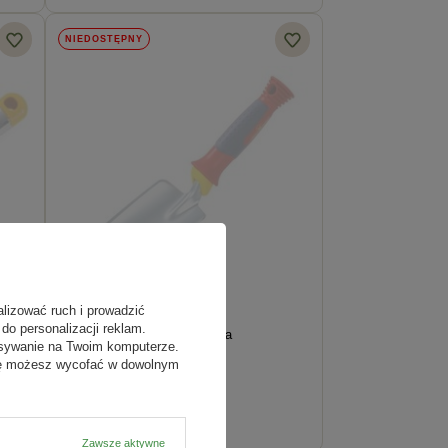
NIEDOSTĘPNY
alizować ruch i prowadzić
do personalizacji reklam.
rten
Łopatka Szeroka do Sadzenia
isywanie na Twoim komputerze.
odę możesz wycofać w dowolnym
63,79 zł
Zawsze aktywne