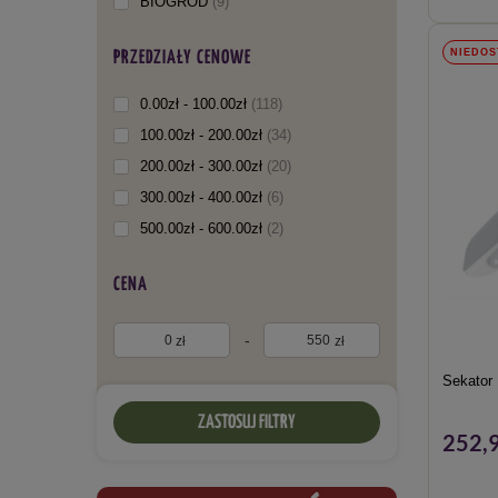
BIOGRÓD
9
Garland
7
NIEDOS
PRZEDZIAŁY CENOWE
Bradas
5
Browin
3
0.00zł - 100.00zł
118
Progarden
2
100.00zł - 200.00zł
34
WelKut
2
200.00zł - 300.00zł
20
Chomik
1
300.00zł - 400.00zł
6
Form Plastic
1
500.00zł - 600.00zł
2
Kard
1
Przedsiębiorstwo Solidarność
1
CENA
Sumin
1
-
zł
zł
Sekator
ZASTOSUJ FILTRY
252,9