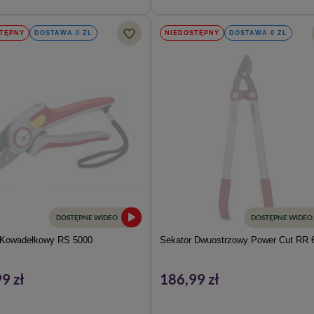
TĘPNY
DOSTAWA 0 ZŁ
NIEDOSTĘPNY
DOSTAWA 0 ZŁ
DOSTĘPNE WIDEO
DOSTĘPNE WIDEO
 Kowadełkowy RS 5000
Sekator Dwuostrzowy Power Cut RR 
9 zł
186,99 zł