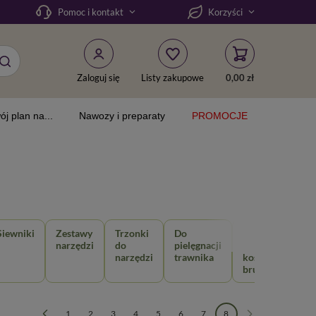
Pomoc i kontakt
Korzyści
Zaloguj się
Listy zakupowe
0,00 zł
ój plan na...
Nawozy i preparaty
PROMOCJE
Siewniki
Zestawy
Trzonki
Do
Do
I
narzędzi
do
pielęgnacji
pielęgnacji
narzędzi
trawnika
kostki i
bruku
1
2
3
4
5
6
7
8