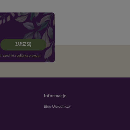
ZAPISZ SIĘ
h zgodnie z
polityką prywatności
. Więcej informacji znajdziesz w
regulaminie
.
Informacje
Blog Ogrodniczy