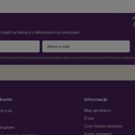
 i bądź na bieżąco z aktualnymi promocjami
ie wiadomości marketingowych na podany adres e-mail oraz przetwarzanie danych osobowyc
konto
Informacje
Blog ogrodniczy
truj się
O nas
k
Czas i koszty dostawy
zakupowe
Formy płatności