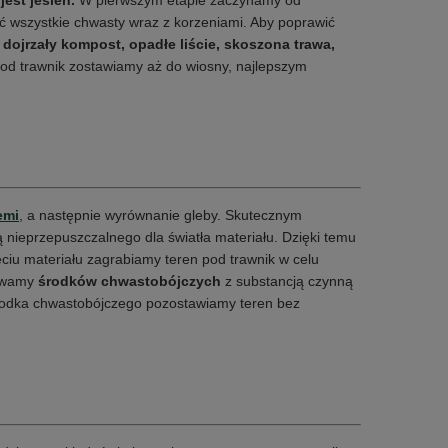
est jesień.
W pierwszym etapie zaczynamy od
ć wszystkie chwasty wraz z korzeniami. Aby poprawić
dojrzały kompost, opadłe liście, skoszona trawa,
od trawnik zostawiamy aż do wiosny, najlepszym
emi
, a następnie wyrównanie gleby. Skutecznym
 nieprzepuszczalnego dla światła materiału. Dzięki temu
ęciu materiału zagrabiamy teren pod trawnik w celu
żywamy
środków chwastobójczych
z substancją czynną
środka chwastobójczego pozostawiamy teren bez