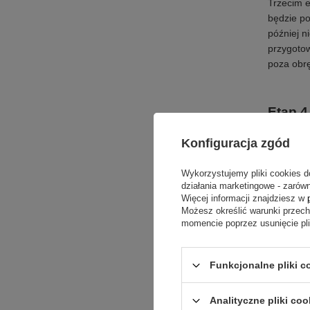
Trzecim e
będzie po
później n
przygoto
poza obrę
Etap 4
Konfiguracja zgód
cytat Czw
ilość fos
Wykorzystujemy pliki cookies d
warstwę g
działania marketingowe - zarówn
trawnik
.
Więcej informacji znajdziesz w
Możesz określić warunki przec
grzybowe
momencie poprzez usunięcie pl
zraszając
rozprosz
np. ślimak
Funkcjonalne pliki c
Etap 5
Analityczne pliki coo