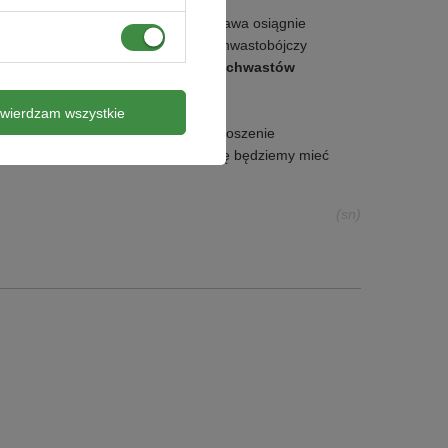
oszenie można przeprowadzić, gdy trawa osiągnie
 koszeniu należy rozpylić środek chwastobójczy
ek chwastobójczy do zwalczania chwastów
twierdzam wszystkie
 jesienią raz w tygodniu. Ostatnie koszenie
grabić cały trawnik, wtedy na wiosnę będziemy mieć
(sn)