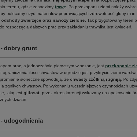
anujemy założenie trawnika,
najlepszym etapem na rozpoczęcie prac j
nia terenu, gdzie zasadzimy
trawę
. Po przekopaniu ziemi należy wybra
eby polecamy użyć materiałów poprawiających zdrowotność gleby m.in.
i odchody zwierzęce oraz nawozy zielone.
Tak przygotowany teren p
o rozpoczęcia dalszych prac przy zakładaniu trawnika jest kwiecień.
 - dobry grunt
apem prac, a jednocześnie pierwszym w sezonie, jest
przekopanie zi
ograniczenia ilości chwastów w ogrodzie jest przykrycie ziemi warstwą
 promienie słoneczne spowodują, że
chwasty zżółkną i zgniją
. Po zdj
nia zgniłych chwastów. Po wykonaniu wcześniejszych czynnościach u
ie, jaką jest
glifosat
, przez okres karencji wskazany na opakowaniu 
znych działań.
 - udogodnienia