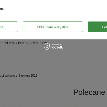
oznaki wegetacji trawy pojawią się po około 3 tygodniach. Pierwsze k
kie
 około 10 cm. Trawę należy
przyciąć do wysokości 5-6 cm.
Po drugim
ony do młodych trawników. Po kolejnym miesiącu należy rozpylić
środ
ennych.
ne
Odrzucam wszystkie
Po
y, aby wiosną kosić trawnik raz w tygodniu, latem dwa razy w miesiącu,
dzamy na początku listopada. Pamiętajmy również, żeby przed zimą z
mniej pracy przy odroście trawy.
cej wpisów z
Sierpień 2015
Polecane