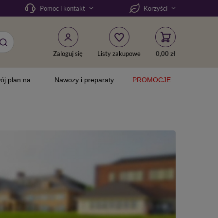
Pomoc i kontakt
Korzyści
Zaloguj się
Listy zakupowe
0,00 zł
ój plan na...
Nawozy i preparaty
PROMOCJE