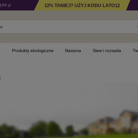
12% TANIEJ? UŻYJ KODU LATO12
199 zł
y
Produkty ekologiczne
Nasiona
Siew i rozsada
Tw
4