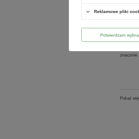
Pierwsze 
Reklamowe pliki coo
wysokość
przeznacz
dwuliści
Potwierdzam wybra
Pamiętajm
przeprowa
znacznie 
Pokaż wię