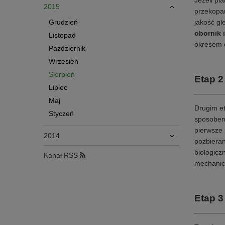
Jeżeli pl
2015
przekopa
Grudzień
jakość gl
obornik 
Listopad
okresem d
Październik
Wrzesień
Sierpień
Etap 2
Lipiec
Maj
Drugim et
Styczeń
sposobem 
pierwsze
2014
pozbiera
biologiczn
Kanał RSS
mechanic
Etap 3